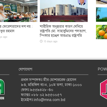
ত ফেরেশতাদের দল নয় :
শারীরিক অসুস্থতার কারণ দেখিয়ে
িকুর রহমান
রাষ্ট্রপতি মো. সাহাবুদ্দিনের পদত্যাগ,
স্পিকার হচ্ছেন ভারপ্রাপ্ত রাষ্ট্রপতি
ys ago
13 days ago
যোগাযোগ
POW
প্রধান সম্পাদকঃ মীর মোশাররেফ হোসেন
৯৩, মতিঝিল বা/এ, ১০ম তলা, ঢাকা-১০০০
ফোনঃ ৯৫৫৯৪২৮-৩০
ফ্যাক্সঃ +৮৮ ০২ ৯৫৫০০৫৭
ইমেইলঃ info@mna.com.bd