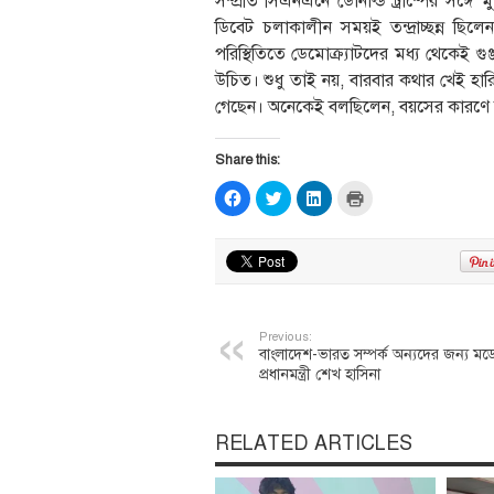
সম্প্রতি সিএনএনে ডোনাল্ড ট্রাম্পের সঙ্গে
ডিবেট চলাকালীন সময়ই তন্দ্রাচ্ছন্ন ছিল
পরিস্থিতিতে ডেমোক্র্যাটদের মধ্য থেকেই গু
উচিত। শুধু তাই নয়, বারবার কথার খেই হারিয়ে 
গেছেন। অনেকেই বলছিলেন, বয়সের কারণে কথা
Share this:
Click
Click
Click
Click
to
to
to
to
share
share
share
print
on
on
on
(Opens
Facebook
Twitter
LinkedIn
in
(Opens
(Opens
(Opens
new
in
in
in
window)
new
new
new
window)
window)
window)
Previous:
বাংলাদেশ-ভারত সম্পর্ক অন্যদের জন্য মড
প্রধানমন্ত্রী শেখ হাসিনা
RELATED ARTICLES