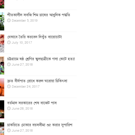
শীতকালীন সবজি শিম চাষের আধুনিক পদ্ধতি
December 5, 2019
যেভাবে তৈরি করবেন নিখুঁত বায়োডাটা
July 10, 2017
চট্টগ্রামে ষষ্ঠ শ্রেণির স্কুলছাত্রীকে গলা কেটে হত্যা
June 27, 2018
দ্রুত বীর্যপাত রোধে করুন ঘরোয়া চিকিৎসা
December 24, 2017
বর্তমান সরকারের শেষ বাজেট পাস
June 28, 2018
চাকরিতে ঢোকার বয়সসীমা ৩৫ করার সুপারিশ
June 27, 2018