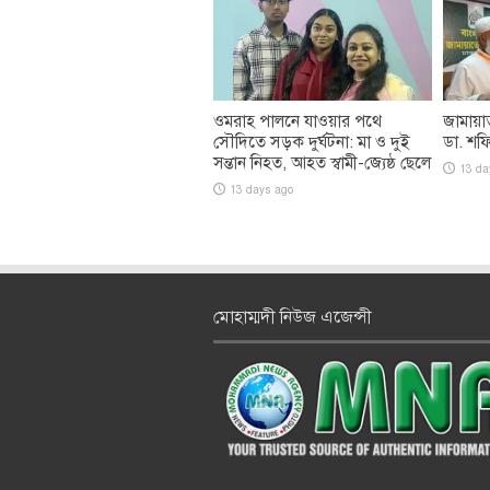
ওমরাহ পালনে যাওয়ার পথে
জামায়া
সৌদিতে সড়ক দুর্ঘটনা: মা ও দুই
ডা. শফ
সন্তান নিহত, আহত স্বামী-জ্যেষ্ঠ ছেলে
13 da
13 days ago
মোহাম্মদী নিউজ এজেন্সী