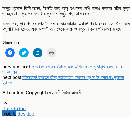
আলুর প্রসঙ্গে তিনি বলেন, “চলতি বছর আলু উৎপাদন বেশি হলেও কৃষকরা সঠিক মূল্য
পাচ্ছেন না। কৃষকের স্বার্থে আলুর দাম কিছুটা বাড়ানো দরকার।”
অন্যদিকে, কৃষি পণ্যের রপ্তানি বিষয়ে তিনি জানান, এবারই প্রথমবারের মতো চীনে আম
রপ্তানি করা হয়েছে এবং আগামী বছর থেকে কাঠালও রপ্তানি করার পরিকল্পনা রয়েছে।
Share this:
Click
Click
Click
Click
to
to
to
to
share
share
share
print
on
on
on
(Opens
Facebook
Twitter
LinkedIn
in
previous post
অঘোষিত সেমিফাইনালে আজ এশিয়া কাপে মুখোমুখি বাংলাদেশ ও
(Opens
(Opens
(Opens
new
পাকিস্তান
in
in
in
window)
new
new
new
next post
নিউইয়র্কে ভারতের তীব্র সমালোচনা করলেন প্রধান উপদেষ্টা ড. মুহাম্মদ
window)
window)
window)
ইউনূস
All content Copyright মোহাম্মদী নিউজ এজেন্সী
Scroll
Up
Back to top
mobile
desktop