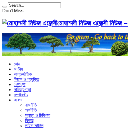
Don't Miss
মোহাম্মদী নিউজ এজেন্সী নিউজ –
হোম
জাতীয়
আন্তর্জাতিক
বিজ্ঞান ও প্রযুক্তি
খেলাধূলা
সাহিত্যপাড়া
সম্পাদকীয়
আরও
রাজনীতি
অর্থনীতি
স্বাস্থ্য ও চিকিৎসা
ফিচার
লাইফ স্টাইল