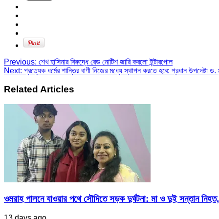
in
in
in
window)
new
new
new
window)
window)
window)
Previous:
শেখ হাসিনার বিরুদ্ধে রেড নোটিশ জারি করলো ইন্টারপোল
Next:
প্রত্যেক ধর্মের শান্তির বাণী নিজের মধ্যে স্থাপন করতে হবে: প্রধান উপদেষ্টা ড. 
Related Articles
ওমরাহ পালনে যাওয়ার পথে সৌদিতে সড়ক দুর্ঘটনা: মা ও দুই সন্তান নিহত,
13 days ago