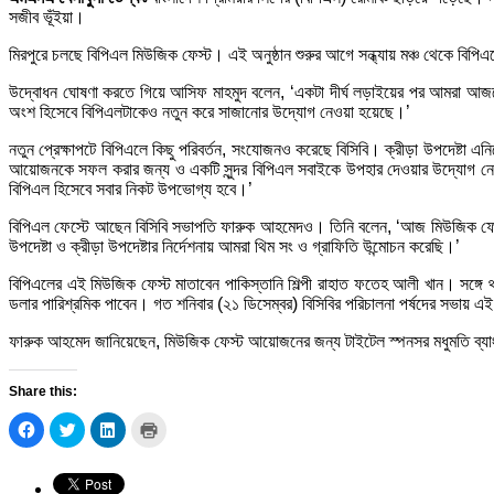
সজীব ভূঁইয়া।
মিরপুরে চলছে বিপিএল মিউজিক ফেস্ট। এই অনুষ্ঠান শুরুর আগে সন্ধ্যায় মঞ্চ থেকে বিপি
উদ্বোধন ঘোষণা করতে গিয়ে আসিফ মাহমুদ বলেন, ‘একটা দীর্ঘ লড়াইয়ের পর আমরা আজকে
অংশ হিসেবে বিপিএলটাকেও নতুন করে সাজানোর উদ্যোগ নেওয়া হয়েছে।’
নতুন প্রেক্ষাপটে বিপিএলে কিছু পরিবর্তন, সংযোজনও করেছে বিসিবি। ক্রীড়া উপদেষ
আয়োজনকে সফল করার জন্য ও একটি সুন্দর বিপিএল সবাইকে উপহার দেওয়ার উদ্যোগ নেওয়া
বিপিএল হিসেবে সবার নিকট উপভোগ্য হবে।’
বিপিএল ফেস্টে আছেন বিসিবি সভাপতি ফারুক আহমেদও। তিনি বলেন, ‘আজ মিউজিক ফেস
উপদেষ্টা ও ক্রীড়া উপদেষ্টার নির্দেশনায় আমরা থিম সং ও গ্রাফিতি উন্মোচন করেছি।’
বিপিএলের এই মিউজিক ফেস্ট মাতাবেন পাকিস্তানি শিল্পী রাহাত ফতেহ আলী খান। সঙ্গে থাক
ডলার পারিশ্রমিক পাবেন। গত শনিবার (২১ ডিসেম্বর) বিসিবির পরিচালনা পর্ষদের সভায় এ
ফারুক আহমেদ জানিয়েছেন, মিউজিক ফেস্ট আয়োজনের জন্য টাইটেল স্পনসর মধুমতি ব্যাংক
Share this:
Click
Click
Click
Click
to
to
to
to
share
share
share
print
on
on
on
(Opens
Facebook
Twitter
LinkedIn
in
(Opens
(Opens
(Opens
new