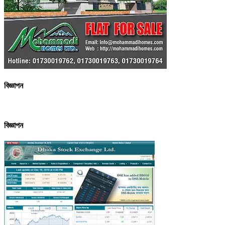
বিজ্ঞাপন
বিজ্ঞাপন