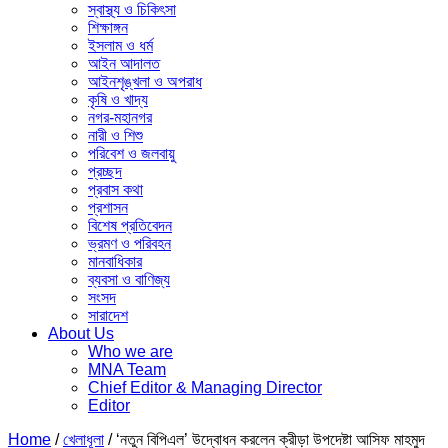
স্বাস্থ্য ও চিকিৎসা
শিক্ষাঙ্গন
ইসলাম ও ধর্ম
আইন আদালত
আইনশৃঙ্খলা ও অপরাধ
কৃষি ও খাদ্য
নগর-মহানগর
নারী ও ‍শিশু
পরিবেশ ও জলবায়ু
প্রচ্ছদ
প্রবাস কথা
প্রশাসন
বিশেষ প্রতিবেদন
ভ্রমণ ও পরিবহন
মানবাধিকার
ব্যবসা ও বাণিজ্য
সংসদ
সারাদেশ
About Us
Who we are
MNA Team
Chief Editor & Managing Director
Editor
Home
/
খেলাধূলা
/
‘নতুন বিপিএল’ উদ্বোধন করলেন ক্রীড়া উপদেষ্টা আসিফ মাহমুদ