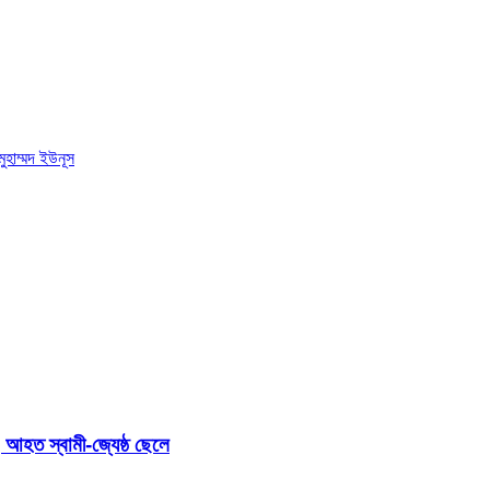
মুহাম্মদ ইউনূস
 আহত স্বামী-জ্যেষ্ঠ ছেলে