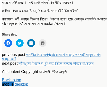
যাচ্ছেন নেটিজেনরা। কেউ কেউ আবার হাসি ঠাট্টাও করছেন।
জাকিয়া নামের একজন লিখেন, ‘কেমন ছিলেন সবাই? চিল গাইজ’
গণমাধ্যম কর্মী ফরহাদ শিকদার লিখেন, ‘তারপর বলেন হঠাৎ ফেসবুক লগআউট হওয়াতে
কার অনুভূতি কি? কে কয়বার ফোন restart দিলেন।’
Share this:
Click
Click
Click
Click
to
to
to
to
share
share
share
print
on
on
on
(Opens
Facebook
Twitter
LinkedIn
in
previous post
অর্থনীতি নিয়ে অপপ্রচার চালানো হচ্ছে : অর্থমন্ত্রী আবুল হাসান
(Opens
(Opens
(Opens
new
মাহমুদ আলী
in
in
in
window)
new
new
new
next post
শ্রীলঙ্কার বিপক্ষে দাপুটে জয়ে সিরিজ সমতায় আনলো বাংলাদেশ
window)
window)
window)
All content Copyright মোহাম্মদী নিউজ এজেন্সী
Back to top
mobile
desktop