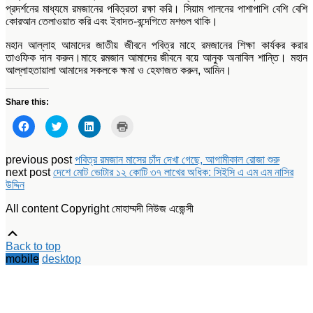
প্রদর্শনের মাধ্যমে রমজানের পবিত্রতা রক্ষা করি। সিয়াম পালনের পাশাপাশি বেশি বেশি
কোরআন তেলাওয়াত করি এবং ইবাদত-বন্দেগিতে মশগুল থাকি।
মহান আল্লাহ আমাদের জাতীয় জীবনে পবিত্র মাহে রমজানের শিক্ষা কার্যকর করার
তাওফিক দান করুন।মাহে রমজান আমাদের জীবনে বয়ে আনুক অনাবিল শান্তি। মহান
আল্লাহতায়ালা আমাদের সকলকে ক্ষমা ও হেফাজত করুন, আমিন।
Share this:
Click
Click
Click
Click
to
to
to
to
share
share
share
print
on
on
on
(Opens
Facebook
Twitter
LinkedIn
in
previous post
পবিত্র রমজান মাসের চাঁদ দেখা গেছে, আগামীকাল রোজা শুরু
(Opens
(Opens
(Opens
new
next post
দেশে মোট ভোটার ১২ কোটি ৩৭ লাখের অধিক: সিইসি এ এম এম নাসির
in
in
in
window)
new
new
new
উদ্দিন
window)
window)
window)
All content Copyright মোহাম্মদী নিউজ এজেন্সী
Scroll
Up
Back to top
mobile
desktop