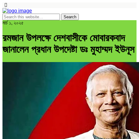
মার্চ ১, ২০২৫
রমজান উপলক্ষে দেশবাসীকে মোবারকবাদ
জানালেন প্রধান উপদেষ্টা ডঃ মুহাম্মদ ইউনূস