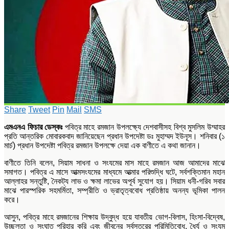
Share
Tweet
Pin
Mail
SMS
এমএনএ ফিচার ডেস্কঃ
পবিত্র মাহে রমজান উপলক্ষ্যে দেশবাসীসহ বিশ্ব মুসলিম উম্মাহর
প্রতি আন্তরিক মোবারকবাদ জানিয়েছেন প্রধান উপদেষ্টা ডঃ মুহাম্মদ ইউনূস। শনিবার (১
মার্চ) প্রধান উপদেষ্টা পবিত্র রমজান উপলক্ষে দেয়া এক বাণীতে এ কথা জানান।
বাণীতে তিনি বলেন, সিয়াম সাধনা ও সংযমের মাস মাহে রমজান আজ আমাদের মাঝে
সমাগত। পবিত্র এ মাসে আত্মসংযমের মাধ্যমে আত্মার পরিশুদ্ধি ঘটে, সর্বশক্তিমান মহান
আল্লাহর সন্তুষ্টি, নৈকট্য লাভ ও ক্ষমা লাভের অপূর্ব সুযোগ হয়। সিয়াম ধনী-গরিব সবার
মাঝে পারস্পরিক সহমর্মিতা, সম্প্রীতি ও ভ্রাতৃত্ববোধ প্রতিষ্ঠায় অনন্য ভূমিকা পালন
করে।
আসুন, পবিত্র মাহে রমজানের শিক্ষায় উদ্বুদ্ধ হয়ে যাবতীয় ভোগ-বিলাস, হিংসা-বিদ্বেষ,
উচ্ছলতা ও সংঘাত পরিহার করি এবং জীবনের সর্বস্তরের পরিমিতিবোধ, ধৈর্য ও সংযম