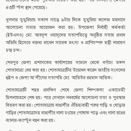
প্রতিযোগীদের মধ্যে পুরষ্কার বিতরণ করা হয়। পাঁচ দিনব্যাপী মেলায়
৪৩টি স্টল স্থান পেয়েছে।
খুলনার ডুমুরিয়ায় সকাল সাড়ে ৯টার দিকে ডুমুরিয়া কলেজ ময়দানে
আলোচনা সভার আয়োজন করা হয়। উপজেলা নির্বাহী কর্মকর্তা
(ইউএনও) মো. আবদুল ওয়াদুদের সভাপতিত্বে অনুষ্ঠিত সভায় প্রধান
অতিথি হিসেবে বক্তব্য রাখেন সাবেক মৎস্য ও প্রাণিসম্পদ মন্ত্রী নারায়ণ
চন্দ্র চন্দ।
শেরপুর জেলা প্রশাসকের কার্যালয়ের সামনে থেকে বর্ণাঢ্য মঙ্গল
শোভাযাত্রা বের করা হয়। শোভাযাত্রাটির উদ্বোধন করেন জাতীয় সংসদের
হুইপ ও জেলা আ’লীগের সভাপতি মো. আতিউর রহমান আতিক।
শোভাযাত্রাটি শহর প্রদক্ষিণ শেষে জেলা শিল্পকলা একাডেমী
মিলনায়তনে শেষ হয়। পরে সেখানে নববর্ষের আলোচনা সভা ও পুরস্কার
বিতরণ করা হয়। শোভাযাত্রায় বাঙালীর ঐতিহ্যবাহী গরুর গাড়ি ও ঘোড়ার
গাড়ির শোভাযাত্রাসহ বাঙালীর নানা ঢংয়ের পোষাক পড়ে এবং নানা রঙের
ব্যানার-ফ্যাস্টুন বহন করা হয়।