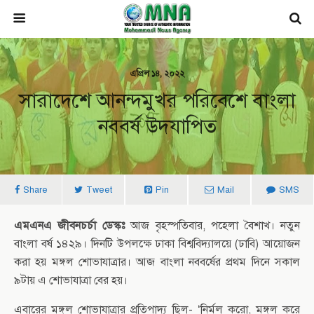
এপ্রিল ১৪, ২০২২
সারাদেশে আনন্দমুখর পরিবেশে বাংলা
নববর্ষ উদযাপিত
Share
Tweet
Pin
Mail
SMS
এমএনএ জীবনচর্চা ডেস্কঃ
আজ বৃহস্পতিবার, পহেলা বৈশাখ। নতুন
বাংলা বর্ষ ১৪২৯। দিনটি উপলক্ষে ঢাকা বিশ্ববিদ্যালয়ে (ঢাবি) আয়োজন
করা হয় মঙ্গল শোভাযাত্রার। আজ বাংলা নববর্ষের প্রথম দিনে সকাল
৯টায় এ শোভাযাত্রা বের হয়।
এবারের মঙ্গল শোভাযাত্রার প্রতিপাদ্য ছিল- ‘নির্মল করো, মঙ্গল করে