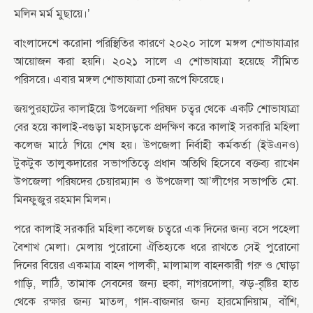
মলিন মর্ম মুছায়ে।’
বাংলাদেশে করোনা পরিস্থিতির কারণে ২০২০ সালে মঙ্গল শোভাযাত্রার
আয়োজন করা হয়নি। ২০২১ সালে এ শোভাযাত্রা হয়েছে সীমিত
পরিসরে। এবার মঙ্গল শোভাযাত্রা চেনা রূপে ফিরেছে।
জয়পুরহাটের কালাইয়ে উপজেলা পরিষদ চত্বর থেকে একটি শোভাযাত্রা
বের হয়ে কালাই-বগুড়া মহাসড়কে প্রদক্ষিণ করে কালাই সরকারি মহিলা
কলেজ মাঠে গিয়ে শেষ হয়। উপজেলা নির্বাহী কর্মকর্তা (ইউএনও)
টুকটুক তালুকদারের সভাপতিত্বে প্রধান অতিথি হিসেবে বক্তব্য রাখেন
উপজেলা পরিষদের চেয়ারম্যান ও উপজেলা আ’লীগের সভাপতি মো.
মিনফুজুর রহমান মিলন।
পরে কালাই সরকারি মহিলা কলেজ চত্বরে এক দিনের জন্য বসে পহেলা
বৈশাখ মেলা। মেলায় পুরোনো ঐতিহ্যকে ধরে রাখতে সেই পুরোনো
দিনের বিয়ের একমাত্র বাহন পালকী, মালামাল বাহনকারী গরু ও ঘোড়া
গাড়ি, লাঠি, তামাক সেবনের জন্য হুকা, নাগরদোলা, ঝড়-বৃষ্টির হাত
থেকে রক্ষার জন্য মাতল, গান-বাজনার জন্য হারমোনিয়াম, বাঁশি,