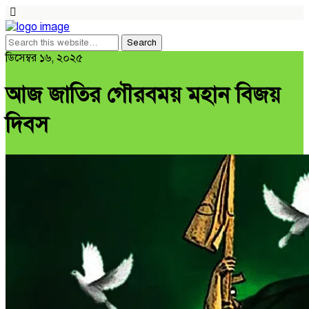
ডিসেম্বর ১৬, ২০২৫
আজ জাতির গৌরবময় মহান বিজয়
দিবস