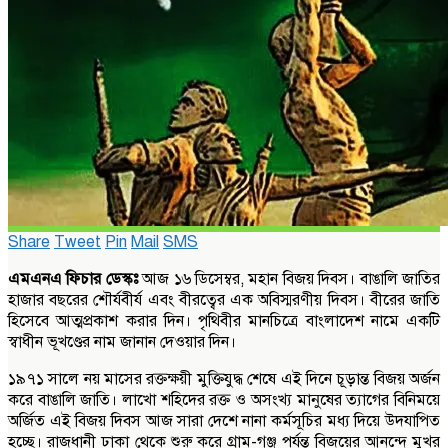
Share
Tweet
Pin
Mail
SMS
এমএনএ ফিচার ডেস্কঃ
আজ ১৬ ডিসেম্বর, মহান বিজয় দিবস। বাঙালি জাতির
হাজার বছরের শৌর্যবীর্য এবং বীরত্বের এক অবিস্মরণীয় দিবস। বীরের জাতি
হিসেবে আত্মপ্রকাশ করার দিন। পৃথিবীর মানচিত্রে বাংলাদেশ নামে একটি
স্বাধীন ভূখণ্ডের নাম জানান দেওয়ার দিন।
১৯৭১ সালে নয় মাসের রক্তক্ষয়ী মুক্তিযুদ্ধ শেষে এই দিনে চূড়ান্ত বিজয় অর্জন
করে বাঙালি জাতি। লাখো শহিদের রক্ত ও অসংখ্য মানুষের ত্যাগের বিনিময়ে
অর্জিত এই বিজয় দিবস আজ সারা দেশে নানা কর্মসূচির মধ্য দিয়ে উদযাপিত
হচ্ছে। রাজধানী ঢাকা থেকে শুরু করে গ্রাম-গঞ্জ পর্যন্ত বিজয়ের আনন্দে মুখর