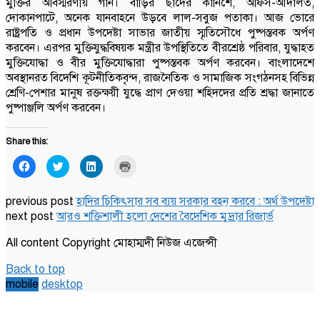
মুক্তির অবিস্মরণীয় গান। বাড়ির ছাদের কার্নিশে, অফিস-আদালত,
দোকানপাটে, অনেক যানবাহনে উড়বে লাল-সবুজ পতাকা। আজ ভোরে
রাষ্ট্রপতি ও প্রধান উপদেষ্টা সাভার জাতীয় স্মৃতিসৌধে পুষ্পস্তবক অর্পণ
করবেন। এরপর মুক্তিযুদ্ধবিষয়ক মন্ত্রীর উপস্থিতিতে বীরশ্রেষ্ঠ পরিবার, যুদ্ধাহত
মুক্তিযোদ্ধা ও বীর মুক্তিযোদ্ধারা পুষ্পস্তবক অর্পণ করবেন। বাংলাদেশে
অবস্থানরত বিদেশি কূটনীতিকবৃন্দ, রাজনৈতিক ও সামাজিক সংগঠনসহ বিভিন্ন
শ্রেণি-পেশার মানুষ রক্তক্ষয়ী যুদ্ধে প্রাণ দেওয়া শহিদদের প্রতি শ্রদ্ধা জানাতে
পুষ্পাঞ্জলি অর্পণ করবেন।
Share this:
Click
Click
Click
Click
to
to
to
to
share
share
share
print
on
on
on
(Opens
Facebook
Twitter
LinkedIn
in
previous post
হাদির চিকিৎসার সব ব্যয় সরকার বহন করবে : অর্থ উপদেষ্টা
(Opens
(Opens
(Opens
new
next post
in
আরও শক্তিশালী হলো দেশের বৈদেশিক মুদ্রার রিজার্ভ
in
in
window)
new
new
new
window)
window)
window)
All content Copyright মোহাম্মদী নিউজ এজেন্সী
Back to top
mobile
desktop