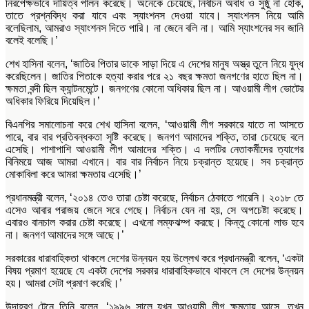
নিরপেক্ষভাবে দায়িত্ব পালন করেছে। অনেকে চেয়েছে, নির্বাচন অবাধ ‍ও সুষ্ঠু না হোক,
তাতে প্রশ্নবিদ্ধ করা যাবে এবং স্যাংশনস দেওয়া যাবে। স্যাংশনস নিয়ে আমি
বলেছিলাম, আমরাও স্যাংশনস দিতে পারি। না জেনে বলি না। আমি স্যাংশনের সব জানি
বলেই বলেছি।’
শেখ হাসিনা বলেন, ‘জাতির পিতার ডাকে সাড়া দিয়ে এ দেশের মানুষ অস্ত্র তুলে নিয়ে যুদ্ধ
করেছিলেন। জাতির পিতাকে হত্যা করার পরে ২১ বছর ক্ষমতা জনগণের হাতে ছিল না।
ক্ষমতা বন্দী ছিল ক্যান্টনমেন্টে। জনগণের কোনো অধিকার ছিল না। আওয়ামী লীগ ভোটের
অধিকার ফিরিয়ে দিয়েছিল।’
বিএনপির সমালোচনা করে শেখ হাসিনা বলেন, ‘আওয়ামী লীগ সরকারে যাতে না আসতে
পারে, বার বার প্রতিবন্ধকতা সৃষ্টি করেছে। জনগণ আমাদের শক্তি, তারা চেয়েছে বলে
এসেছি। পাশাপাশি আওয়ামী লীগ আমাদের শক্তি। এ দলটির নেতাকর্মীদের ত্যাগের
বিনিময়ে আজ আমরা এখানে। বার বার নির্বাচন নিয়ে চক্রান্ত হয়েছে। সব চক্রান্ত
মোকাবিলা করে আমরা ক্ষমতায় এসেছি।’
প্রধানমন্ত্রী বলেন, ‘২০১৪ তেও তারা চেষ্টা করেছে, নির্বাচন ঠেকাতে পারেনি। ২০১৮ তে
এসেও আবার পরাজয় জেনে সরে গেছে। নির্বাচন যেন না হয়, সে অপচেষ্টা করেছে।
এবারও বানচাল করার চেষ্টা করেছে। এখনো লম্ফঝম্প করছে। কিন্তু কোনো লাভ হবে
না। জনগণ আমাদের সঙ্গে আছে।’
সরকারের ধারাবাহিকতা থাকলে দেশের উন্নয়ন হয় উল্লেখ করে প্রধানমন্ত্রী বলেন, ‘একটা
বিষয় প্রমাণ হয়েছে যে একটা দেশের সরকার ধারাবাহিকভাবে থাকলে সে দেশের উন্নয়ন
হয়। আমরা সেটা প্রমাণ করেছি।’
উদাহরণ টেনে তিনি বলেন, ‘১৯৯৬ সালে যখন আওয়ামী লীগ ক্ষমতায় আসে, তখন