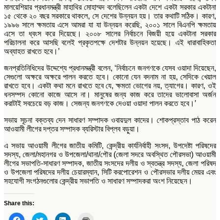
মালয়েশিয়ার প্রধানমন্ত্রী মাহাথির মোহাম্মদ বলেছিলেন একটা দেশে একটা সরকার একটানা
১৫ থেকে ২০ বছর সরকারে থাকলে, সে দেশের উন্নয়ন হয়। তার কথাটি সঠিক। কারণ,
১৯৯৬ সালে ক্ষমতায় এসে আমরা যা যা উন্নয়ন করেছি, ২০০১ সালে বিএনপি ক্ষমতায়
এসে তা ধ্বংস করে দিয়েছে। ২০০৮ সালের নির্বাচনে বিজয়ী হয়ে একটানা সরকার
পরিচালনা করে আসছি বলেই প্রকৃতপক্ষে দেশটার উন্নয়ন হয়েছে। এই ধারাবাহিকতা
অব্যাহত রাখতে হবে।’
জনপ্রতিনিধিদের উদ্দেশ্যে প্রধানমন্ত্রী বলেন, ‘নির্বাচনে জনগণকে যেসব ওয়াদা দিয়েছেন,
সেগুলো অক্ষরে অক্ষরে পালন করতে হবে। কোনো যেন বদনাম না হয়, সেদিকে খেয়াল
রাখতে হবে। একটা কথা মনে রাখতে হবে যে, ক্ষমতা ভোগের নয়, ত্যাগের। কারণ, ওই
ধনসম্পদ কোনো কাজে আসে না। মানুষের জন্য কাজ করে তাদের ভালোবাসা অর্জন
করাটাই সবচেয়ে বড় কাজ। সেজন্য জনগণকে দেওয়া ওয়াদা পালন করতে হবে।’
সভায় সূচনা বক্তব্য দেন সাধারণ সম্পাদক ওবায়দুল কাদের। শোকপ্রস্তাব পাঠ করেন
আওয়ামী লীগের দপ্তর সম্পাদক ব্যরিস্টার বিপ্লব বড়ুয়া।
এ সভায় আওয়ামী লীগের জাতীয় কমিটি, কেন্দ্রীয় কার্যনির্বাহী সংসদ, উপদেষ্টা পরিষদের
সদস্য, জেলা/মহানগর ও উপজেলা/থানা/পৌর (জেলা সদরে অবস্থিত পৌরসভা) আওয়ামী
লীগের সভাপতি-সাধারণ সম্পাদক, জাতীয় সংসদের দলীয় ও স্বতন্ত্র সদস্য, জেলা পরিষদ
ও উপজেলা পরিষদের দলীয় চেয়ারম্যান, সিটি করপোরেশন ও পৌরসভার দলীয় মেয়র এবং
সহযোগী সংগঠনগুলোর কেন্দ্রীয় সভাপতি ও সাধারণ সম্পাদকরা অংশ নিয়েছেন।
Share this:
Click
Click
Click
Click