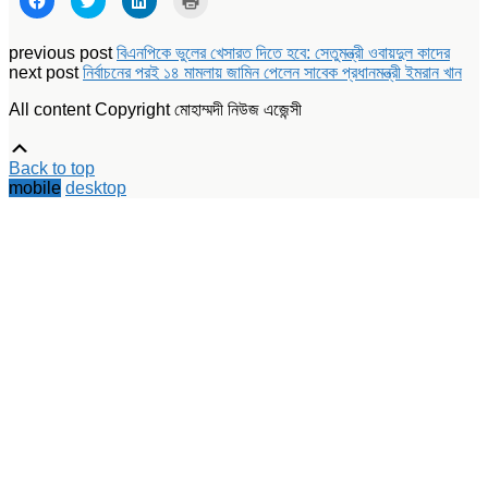
to
to
to
to
share
share
share
print
on
on
on
(Opens
Facebook
Twitter
LinkedIn
in
previous post
বিএনপিকে ভুলের খেসারত দিতে হবে: সেতুমন্ত্রী ওবায়দুল কাদের
(Opens
(Opens
(Opens
new
next post
নির্বাচনের পরই ১৪ মামলায় জামিন পেলেন সাবেক প্রধানমন্ত্রী ইমরান খান
in
in
in
window)
new
new
new
window)
window)
window)
All content Copyright মোহাম্মদী নিউজ এজেন্সী
Scroll
Up
Back to top
mobile
desktop