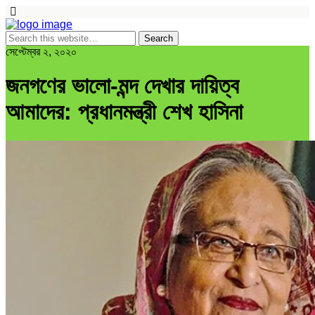
সেপ্টেম্বর ২, ২০২০
জনগণের ভালো-মন্দ দেখার দায়িত্ব
আমাদের: প্রধানমন্ত্রী শেখ হাসিনা