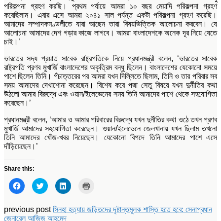
পরিকল্পনা গ্রহণ করছি। প্রথম পর্যায়ে আমরা ১০ বছর মেয়াদি পরিকল্পনা গ্রহণ
করেছিলাম। এবার এসে আমরা ২০৪১ সাল পর্যন্ত একটা পরিকল্পনা গ্রহণ করেছি।
আমাদের সম্পাদকমণ্ডলীতে যারা আছেন তারা বিষয়ভিত্তিক আলোচনা করবেন। যে
আলোচনা আমাদের দেশ গড়ার কাজে লাগবে। আমরা বাংলাদেশকে অনেক দূর নিয়ে যেতে
চাই।’
ভারতের সদ্য প্রয়াত সাবেক রাষ্ট্রপতিকে নিয়ে প্রধানমন্ত্রী বলেন, ‘ভারতের সাবেক
রাষ্ট্রপতি প্রণব মুখার্জি বাংলাদেশের অকৃত্রিম বন্ধু ছিলেন। বাংলাদেশের যেকোনো সময়ে
পাশে ছিলেন তিনি। পঁচাত্তরের পর আমরা যখন দিল্লিতে ছিলাম, তিনি ও তার পরিবার সব
সময় আমাদের দেখাশোনা করেছেন। বিশেষ করে পদ্মা সেতু বিষয়ে যখন দুর্নীতির কথা
উঠলো আমার বিরুদ্ধে এবং ওয়ান/ইলেভেনের সময় তিনি আমাদের পাশে থেকে সহযোগিতা
করেছেন।’
প্রধানমন্ত্রী বলেন, ‘আমার ও আমার পরিবারের বিরুদ্ধে যখন দুর্নীতির কথা ওঠে তখন প্রণব
মুখার্জি আমাদের সহযোগিতা করেছেন। ওয়ান/ইলেভেনে জেলখানায় যখন ছিলাম তখনো
তিনি আমাদের খোঁজ-খবর নিয়েছেন। যেকোনো বিপদে তিনি আমাদের পাশে এসে
দাঁড়িয়েছেন।’
Share this:
Click
Click
Click
Click
to
to
to
to
share
share
share
print
on
on
on
(Opens
Facebook
Twitter
LinkedIn
in
previous post
সিনহা হত্যায় জড়িতদের দৃষ্টান্তমূলক শাস্তি হতে হবে: সেনাপ্রধান
(Opens
(Opens
(Opens
new
জেনারেল আজিজ আহমেদ
in
in
in
window)