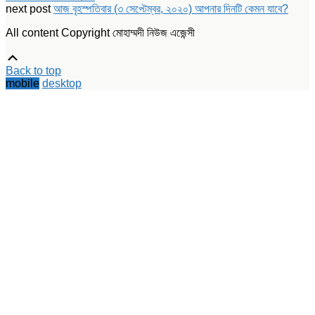
new
new
new
next post
আজ বৃহস্পতিবার (৩ সেপ্টেম্বর, ২০২০) আপনার দিনটি কেমন যাবে?
window)
window)
window)
All content Copyright মোহাম্মদী নিউজ এজেন্সী
Scroll
Up
Back to top
mobile
desktop