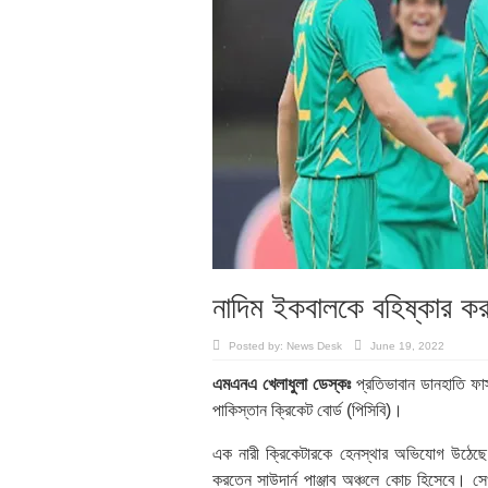
নাদিম ইকবালকে বহিষ্কার কর
Posted by:
News Desk
June 19, 2022
এমএনএ খেলাধুলা ডেস্কঃ
প্রতিভাবান ডানহাতি ফা
পাকিস্তান ক্রিকেট বোর্ড (পিসিবি)।
এক নারী ক্রিকেটারকে হেনস্থার অভিযোগ উঠেছে
করতেন সাউদার্ন পাঞ্জাব অঞ্চলে কোচ হিসেবে। সে