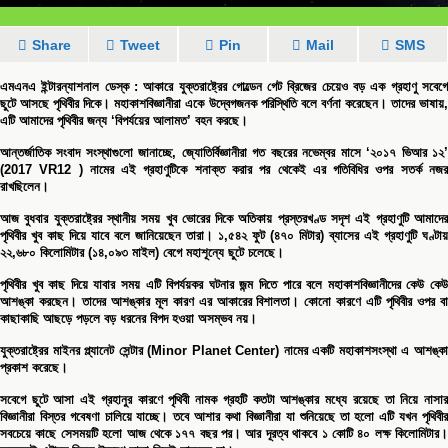
Share
Tweet
Pin
Mail
SMS
এমএনএ ইন্টারন্যাশনাল ডেস্ক :
আকারে যুক্তরাষ্ট্রের গোল্ডেন গেট ব্রিজের চেয়েও বড় এক গ্রহাণু সবেগ
ছুটে আসছে পৃথিবীর দিকে। মহাকাশবিজ্ঞানীরা একে উদ্বেগজনক পরিস্থিতি বলে বর্ণনা করেছেন। তাদের ভাষায়,
এটি আমাদের পৃথিবীর জন্য ‘বিপর্যয়ের আলামত’ বহন করছে।
আন্তর্জাতিক সংবাদ সংস্থাগুলো জানাচ্ছে, জ্যোতির্বিজ্ঞানীরা গত বছরের নভেম্বর মাসে ‘২০১৭ ভিআর ১২’
(2017 VR12 ) নামের এই গ্রহাণুটিকে শনাক্ত করার পর থেকেই এর গতিবিধির ওপর সতর্ক নজর
রাখছিলেন।
আজ বুধবার যুক্তরাষ্ট্রের স্থানীয় সময় খুব ভোরের দিকে অতিকায় প্রস্তরখণ্ড সদৃশ এই গ্রহাণুটি আমাদের
পৃথিবীর খুব কাছ দিয়ে যাবে বলে জানিয়েছেন তারা। ১,৫৪২ ফুট (৪৭০ মিটার) ব্যাসের এই গ্রহাণুটি ঘণ্টায়
২২,৬৮০ কিলোমিটার (১৪,০৯৩ মাইল) বেগে মহাশূন্যে ছুটে চলেছে।
পৃথিবীর খুব কাছ দিয়ে যাবার সময় এটি বিপর্যয়কর ঘটনার জন্ম দিতে পারে বলে মহাকাশবিজ্ঞানীদের কেউ কেউ
আশঙ্কা করছেন। তাদের আশঙ্কার মূল কারণ এর আকারের বিশালতা। কোনো কারণে এটি পৃথিবীর ওপর বা
কাছাকাছি আছড়ে পড়লে বড় ধরনের বিপদ হওয়া অসম্ভব নয়।
যুক্তরাষ্ট্রের মাইনর প্ল্যানেট সেন্টার (Minor Planet Center) নামের একটি মহাকাশসংস্থা এ আশঙ্কা
প্রকাশ করেছে।
সবেগে ছুটে আসা এই গ্রহানুর কারণে পৃথিবী নামক গ্রহটি কতটা আশঙ্কার মধ্যে রয়েছে তা নিয়ে নাসার
বিজ্ঞানীরা বিস্তর গবেষণা চালিয়ে যাচ্ছে। তবে আশার কথা বিজ্ঞানীরা যা শুনিয়েছে তা হলো এটি যখন পৃথিবীর
সবচেয়ে কাছে সেসময়টি হলো আজ থেকে ১৭৭ বছর পর। আর দূরত্ব থাকবে ১ কোটি ৪০ লক্ষ কিলোমিটার।