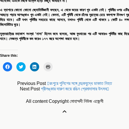
অনেকেই এটাকে নিছক উদ্বেগ ছাড়া কিছুই ভাবছেন না।
এ ব্যাপারে কোনো কোনো জ্যোতির্বিজ্ঞানী বলছেন, এ থেকে ভয়ের কারণ খুব একটা নেই। পৃথিবীর ওপর এটির
আছড়ে পড়ার আশঙ্কাও খুব একটা নেই। কেননা, এটি পৃথিবী থেকে চাঁদের দূরত্বের চেয়ে কমপক্ষে তিনগুণ দূর
দিয়ে যাবে। এটি যখন পৃথিবীর সবচেয়ে কাছে আসবে, তখনও পৃথিবী থেকে এটি থাকবে ১ কোটি ৪০ লক্ষ
কিলোমিটার দূরে।
যুক্তরাষ্ট্রের মহাকাশ সংস্থা ‘নাসা’ হিসেব কষে বলেছে, আজ বুধবারের পর এটি আবারও পৃথিবীর কাছ দিয়ে
যাবে। সেজন্য পৃথিবীকে কম করেও ১৭৭ বছর অপেক্ষা করতে হবে।
Share this:
Click
Click
Click
Click
to
to
to
to
share
share
share
print
on
on
on
(Opens
Facebook
Twitter
LinkedIn
in
(Opens
(Opens
(Opens
new
Previous Post
রংপুরে পুলিশের সঙ্গে বন্দুকযুদ্ধে ডাকাত নিহত
in
in
in
window)
Next Post
শ্রীলঙ্কার দারুণ জয়ে রঙিন প্রেমাদাসার উৎসব
new
new
new
window)
window)
window)
All content Copyright মোহাম্মদী নিউজ এজেন্সী
Scroll
Up