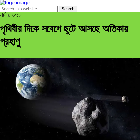
মার্চ ৭, ২০১৮
পৃথিবীর দিকে সবেগে ছুটে আসছে অতিকায়
গ্রহাণু