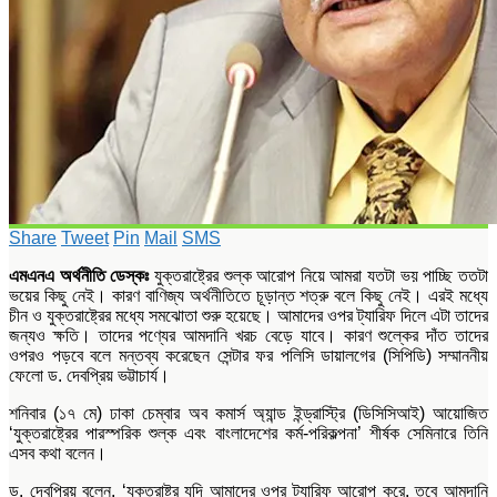
Share
Tweet
Pin
Mail
SMS
এমএনএ অর্থনীতি ডেস্কঃ
যুক্তরাষ্ট্রের শুল্ক আরোপ নিয়ে আমরা যতটা ভয় পাচ্ছি ততটা
ভয়ের কিছু নেই। কারণ বাণিজ্য অর্থনীতিতে চূড়ান্ত শত্রু বলে কিছু নেই। এরই মধ্যে
চীন ও যুক্তরাষ্ট্রের মধ্যে সমঝোতা শুরু হয়েছে। আমাদের ওপর ট্যারিফ দিলে এটা তাদের
জন্যও ক্ষতি। তাদের পণ্যের আমদানি খরচ বেড়ে যাবে। কারণ শুল্কের দাঁত তাদের
ওপরও পড়বে বলে মন্তব্য করেছেন সেন্টার ফর পলিসি ডায়ালগের (সিপিডি) সম্মাননীয়
ফেলো ড. দেবপ্রিয় ভট্টাচার্য।
শনিবার (১৭ মে) ঢাকা চেম্বার অব কমার্স অ্যান্ড ইন্ড্রাস্ট্রি (ডিসিসিআই) আয়োজিত
‘যুক্তরাষ্ট্রের পারস্পরিক শুল্ক এবং বাংলাদেশের কর্ম-পরিকল্পনা’ শীর্ষক সেমিনারে তিনি
এসব কথা বলেন।
ড. দেবপ্রিয় বলেন, ‘যুক্তরাষ্ট্র যদি আমাদের ওপর ট্যারিফ আরোপ করে, তবে আমদানি