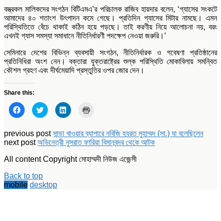
বস্ত্রকল মালিকদের সংগঠন বিটিএমএ’র পরিচালক রাজিব হায়দার বলেন, ‘গ্যাসের সংকটে
আমাদের ৪০ শতাংশ উৎপাদন কমে গেছে। প্রতিদিন গ্যাসের মিটার নামছে। এমন
পরিস্থিতিতে বেঁচে থাকাই কঠিন হয়ে পড়ছে। তাই করণীয় নিয়ে আলোচনা নয়, বরং
এখনই গ্যাস সমস্যা সমাধানে নীতিনির্ধারণী পদক্ষেপ নেওয়া জরুরি।’
সেমিনারে দেশের বিভিন্ন ব্যবসায়ী সংগঠন, নীতিনির্ধারক ও গবেষণা প্রতিষ্ঠানের
প্রতিনিধিরা অংশ নেন। বক্তারা যুক্তরাষ্ট্রের শুল্ক পরিস্থিতি মোকাবিলায় সমন্বিত
কৌশল গ্রহণ এবং দীর্ঘমেয়াদি প্রস্তুতির ওপর জোর দেন।
Share this:
Click
Click
Click
Click
to
to
to
to
share
share
share
print
on
on
on
(Opens
Facebook
Twitter
LinkedIn
in
previous post
সান্ডা খাওয়ার ব্যাপারে নবিজি হযরত মুহাম্মদ (সা.) যা বলেছিলেন
(Opens
(Opens
(Opens
new
next post
অভিনেত্রী নুসরাত ফারিয়া বিমানবন্দর থেকে আটক
in
in
in
window)
new
new
new
window)
window)
window)
All content Copyright মোহাম্মদী নিউজ এজেন্সী
Back to top
mobile
desktop