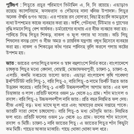
পুষ্টিগুণ :
লিচুতে প্রচুর পরিমাণে ভিটামিন এ, বি, সি রয়েছে। এছাড়াও
রয়েছে ক্যালসিয়াম, ফসফরাস ও লৌহসহ নানা খনিজ উপাদান। লিচুর
অনেক ঔষধি গুণও আছে। এর পাতার রস বোলতা, বিছা ইত্যাদি কামড়ালে
ব্যথা উপশমের কাজে ব্যবহার করা হয়। কাশি, পেটব্যথা, টিউমার ও গ্লান্ডের
বৃদ্ধি দমনে লিচু বেশ কার্যকর। চর্মরোগের ব্যথায় এর বীজ ব্যবহার করা হয়।
পানিতে সিদ্ধ লিচুর শিকড়, বাকল ও ফুল গলার ঘা সারায়। কচি লিচু
শিশুদের বসন্ত রোগ ও বীজ অমস্ন ও স্নায়বিক যন্ত্রণায় ওষুধ হিসেবে ব্যবহার
করা হয়। বাকল ও শিকড়ের কাঁথ গরম পানিসহ কুলি করলে গলায় কষ্টের
উপশম হয়।
জাত :
জাতের ওপর লিচুর ফলন ও স্বাদ বহুলাংশে নির্ভর করে। বাংলাদেশে
চাষকৃত লিচুর মধ্যে বেদানা, বোম্বাই, মোজাফফরপুরী, চায়না-১, চায়না-৩,
এলাচি, কদমি সবচেয়ে ভালো জাত। এছাড়া বাংলাদেশ কৃষি গবেষণা
ইনস্টিটিউট বারি লিচু-১, বারি লিচু-২, বারি লিচু-৩ নামে তিনটি উন্নত জাত
উদ্ভাবন করেছে। বারি লিচু-১ একটি উচ্চফলনশীল আগাম জাত। এর ফল
ডিম্বাকার ও লাল। প্রতিটি ফলের ওজন ১৮ থেকে ২০ গ্রাম। শাঁস মাংসল ও
রসাল। বারি লিচু-২ উচ্চফলনশীল নাবি জাত। প্রতি বছর নিয়মিত ফল দেয়।
বীজ একটু বড়। মধ্য মাঘে ফুল ধরে এবং আষাঢ়ের প্রথম সপ্তাহে পাকে।
জাতটি সারা দেশে চাষযোগ্য। বারি লিচু-৩ মধ্য মৌসুমি জাত। নিয়মিত
ফল ধরে। প্রতিটি ফলের ওজন ১৮ থেকে ২০ গ্রাম। ফলের শাঁস মাংসল,
রসাল ও মিষ্টি। চায়না-১ নাবি জাতের লিচু। এ জাতের লিচুর শাঁস কিছুটা
কম মিষ্টি। গাছের আকার মাঝারি। গাছে থোকা থোকা ফল ধরে।