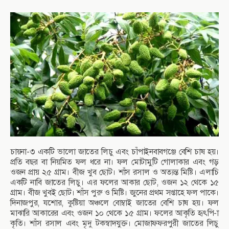
চায়না-৩ একটি ভালো জাতের লিচু এবং চাঁপাইনবাবগঞ্জে বেশি চাষ হয়।
প্রতি বছর বা নিয়মিত ফল ধরে না। ফল মোটামুটি গোলাকার এবং গড়
ওজন প্রায় ২৫ গ্রাম। বীজ খুব ছোট। শাঁস রসাল ও অত্যন্ত মিষ্টি। এলাচি
একটি নাবি জাতের লিচু। এর ফলের আকার ছোট, ওজন ১২ থেকে ১৫
গ্রাম। বীজ খুবই ছোট। শাঁস পুরু ও মিষ্টি। জুনের প্রথম সপ্তাহে ফল পাকে।
দিনাজপুর, যশোর, কুষ্টিয়া অঞ্চলে বোম্বাই জাতের বেশি চাষ হয়। ফল
মাঝারি আকারের এবং ওজন ১০ থেকে ১৫ গ্রাম। ফলের আকৃতি হৃৎপি-া
কৃতি। শাঁস রসাল এবং মৃদু টকস্বাদযুক্ত। মোজাফফরপুরী জাতের লিচু