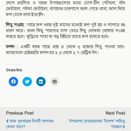
দেশে প্রচলিত ও সহজ উপায়গুলোর মধ্যে ঢোল-টিন পেটানো, বাঁশ
ফোটানো, পটকা ফোটানো, বাগানের চারপাশে জাল পেতে রাখা, জাল দিয়ে
ফল ঢেকে রাখা ইত্যাদি।
লিচু সংগ্রহ :
গাছে ফল ধরার দুই মাসের মধ্যেই ফল পুষ্ট হয় ও লালচে রঙ
ধারণ করে। তখন কিছু পাতাসহ ডাল ভেঙে লিচু থোকায় থোকায় সংগ্রহ
করতে হবে। ঝুড়িতে পাতা বা খড় বিছিয়ে তাতে ফল রাখতে হবে।
ফলন :
একটি বয়স্ক গাছে প্রায় ৪ থেকে ৫ হাজার লিচু পাওয়া যায়।
জাতভেদে হেক্টরপ্রতি ফলন হয় ২.৫ থেকে ২.৭ মেট্রিক টন।
Share this:
C
C
C
C
l
l
l
l
i
i
i
i
c
c
c
c
k
k
k
k
t
t
t
t
o
o
o
o
s
s
s
p
h
h
h
r
a
a
a
i
Previous Post
Next Post
r
r
r
n
e
e
e
t
আজ বুধবারের দিনটি আপনার
উপজেলা চেয়ারম্যানরা 'বিশেষ' দায়িত্ব
o
o
o
(
n
n
n
O
কেমন যাবে?
পাচ্ছেন
F
T
L
p