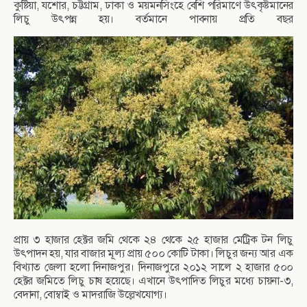
কুষ্টিয়া, যশোর, চট্টগ্রাম, ঢাকা ও ময়মনসিংহে বেশি পরিমাণে উৎকৃষ্টমানের
লিচু উৎপন্ন হয়। বর্তমানে পাবনায় প্রতি বছর
প্রায় ৩ হাজার হেক্টর জমি থেকে ২৪ থেকে ২৫ হাজার মেট্রিক টন লিচু
উৎপাদন হয়, যার বাজার মূল্য প্রায় ৫০০ কোটি টাকা। লিচুর জন্য আর এক
বিখ্যাত জেলা হলো দিনাজপুর। দিনাজপুরে ২০১২ সালে ২ হাজার ৫০০
হেক্টর জমিতে লিচু চাষ হয়েছে। এখানে উৎপাদিত লিচুর মধ্যে চায়না-৩,
বেদানা, বোম্বাই ও মাদরাজি উল্লেখযোগ্য।