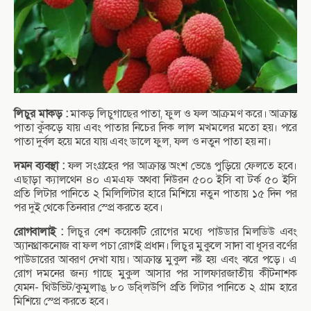
লিচুর মাকড় :
মাকড় লিচুগাছের পাতা, ফুল ও ফল আক্রমণ করে। আক্রান্ত
পাতা কুঁকড়ে যায় এবং পাতার নিচের দিক লাল মখমলের মতো হয়। পরে
পাতা দুর্বল হয়ে মরে যায় এবং ডালে ফুল, ফল ও নতুন পাতা হয় না।
দমন ব্যবস্থা :
ফল সংগ্রহের পর আক্রান্ত অংশ ভেঙে পুড়িয়ে ফেলতে হবে।
এছাড়া ক্যালথেন ৪০ এমএফ অথবা নিউরন ৫০০ ইসি বা টর্ক ৫০ ইসি
প্রতি লিটার পানিতে ২ মিলিলিটার হারে মিশিয়ে নতুন পাতায় ১৫ দিন পর
পর দুই থেকে তিনবার স্প্রে করতে হবে।
রোগবালাই :
লিচুর বেশ কয়েকটি রোগের মধ্যে পাউডার মিলডিউ এবং
অ্যানথ্রাকনোজ বা ফল পচা রোগই প্রধান। লিচুর মুকুলে সাদা বা ধূসর বর্ণের
পাউডারের আবরণ দেখা যায়। আক্রান্ত মুকুল নষ্ট হয় এবং ঝরে পড়ে। এ
রোগ দমনের জন্য গাছে মুকুল আসার পর সালফারজাতীয় কীটনাশক
যেমন- থিউভিট/কুমুলাঙ্ ৮০ ডবি্লউপি প্রতি লিটার পানিতে ২ গ্রাম হারে
মিশিয়ে স্প্রে করতে হবে।