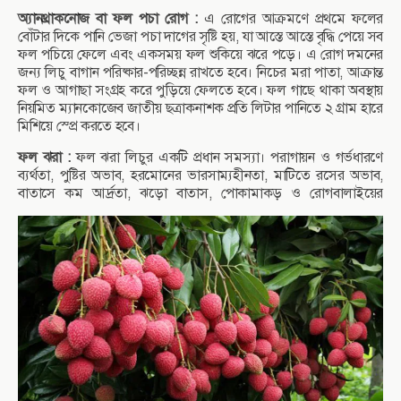
অ্যানথ্রাকনোজ বা ফল পচা রোগ :
এ রোগের আক্রমণে প্রথমে ফলের
বোঁটার দিকে পানি ভেজা পচা দাগের সৃষ্টি হয়, যা আস্তে আস্তে বৃদ্ধি পেয়ে সব
ফল পচিয়ে ফেলে এবং একসময় ফল শুকিয়ে ঝরে পড়ে। এ রোগ দমনের
জন্য লিচু বাগান পরিষ্কার-পরিচ্ছন্ন রাখতে হবে। নিচের মরা পাতা, আক্রান্ত
ফল ও আগাছা সংগ্রহ করে পুড়িয়ে ফেলতে হবে। ফল গাছে থাকা অবস্থায়
নিয়মিত ম্যানকোজেব জাতীয় ছত্রাকনাশক প্রতি লিটার পানিতে ২ গ্রাম হারে
মিশিয়ে স্প্রে করতে হবে।
ফল ঝরা :
ফল ঝরা লিচুর একটি প্রধান সমস্যা। পরাগায়ন ও গর্ভধারণে
ব্যর্থতা, পুষ্টির অভাব, হরমোনের ভারসাম্যহীনতা, মাটিতে রসের অভাব,
বাতাসে কম আর্দ্রতা, ঝড়ো বাতাস, পোকামাকড় ও রোগবালাইয়ের