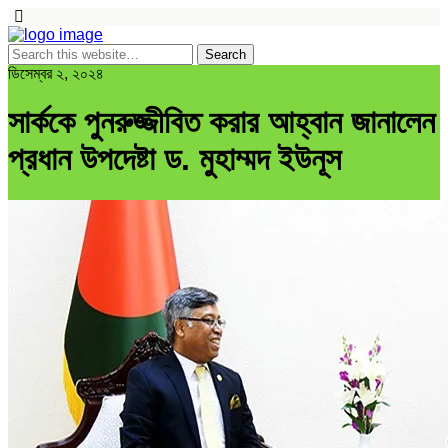
ডিসেম্বর ২, ২০২৪
সার্ককে পুনরুজ্জীবিত করার আহ্বান জানালেন
প্রধান উপদেষ্টা ড. মুহাম্মদ ইউনূস