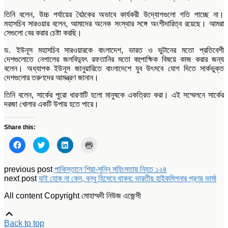
তিনি বলেন, উচ্চ পর্যায়ের বৈঠকের অভাবে কার্যকরী উদ্যোগগুলো গতি পাচ্ছে না।
মহাসচিব সারওয়ার বলেন, আমাদের অনেক সংস্থার সঙ্গে অংশীদারিত্ব রয়েছে। আমরা
সেগুলো বের করার চেষ্টা করছি।
ড. ইউনূস মহাসচিব সারওয়ারকে বাংলাদেশ, ভারত ও ভুটানের মতো প্রতিবেশী
দেশগুলোতে নেপালের জলবিদ্যুৎ রফতানির মতো বহুপাক্ষিক বিষয়ে কাজ করার জন্য
বলেন। অধ্যাপক ইউনূস জানুয়ারিতে বাংলাদেশে যুব উৎসবে যোগ দিতে সার্কভুক্ত
দেশগুলোর তরুণদের আমন্ত্রণ জানান।
তিনি বলেন, সার্কের পুরো ধারণাটি হলো মানুষকে একত্রিত করা। এই সম্মেলনে সার্কের
দরজা খোলার একটি উপায় হতে পারে।
Share this:
Click
Click
Click
Click
to
to
to
to
share
share
share
print
on
on
on
(Opens
Facebook
Twitter
LinkedIn
in
previous post
পাকিস্তানে শিয়া-সুন্নি সহিংসতায় নিহত ১২৪
(Opens
(Opens
(Opens
new
next post
যাই হোক না কেন, বন্ধু হিসেবে থাকব: ভারতীয় হাইকমিশনার প্রণয় ভার্মা
in
in
in
window)
new
new
new
window)
window)
window)
All content Copyright মোহাম্মদী নিউজ এজেন্সী
Scroll
Up
Back to top