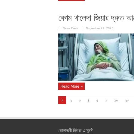
বেগম খালেদা জিয়ার দ্রুত আর
News Desk
November 29, 2025
Read More »
১
২
৩
৪
৫
»
১০
২০
মোহাম্মদী নিউজ এজেন্সী