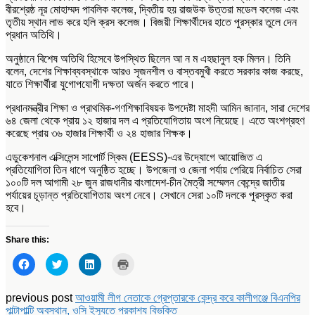
বীরশ্রেষ্ঠ নূর মোহাম্মদ পাবলিক কলেজ, দ্বিতীয় হয় রাজউক উত্তরা মডেল কলেজ এবং
তৃতীয় স্থান লাভ করে হলি ক্রস কলেজ। বিজয়ী শিক্ষার্থীদের হাতে পুরস্কার তুলে দেন
প্রধান অতিথি।
অনুষ্ঠানে বিশেষ অতিথি হিসেবে উপস্থিত ছিলেন আ ন ম এহছানুল হক মিলন। তিনি
বলেন, দেশের শিক্ষাব্যবস্থাকে আরও সৃজনশীল ও বাস্তবমুখী করতে সরকার কাজ করছে,
যাতে শিক্ষার্থীরা যুগোপযোগী দক্ষতা অর্জন করতে পারে।
প্রধানমন্ত্রীর শিক্ষা ও প্রাথমিক-গণশিক্ষাবিষয়ক উপদেষ্টা মাহদী আমিন জানান, সারা দেশের
৬৪ জেলা থেকে প্রায় ১২ হাজার দল এ প্রতিযোগিতায় অংশ নিয়েছে। এতে অংশগ্রহণ
করেছে প্রায় ৩৬ হাজার শিক্ষার্থী ও ২৪ হাজার শিক্ষক।
এডুকেশনাল এক্সিলেন্স সাপোর্ট স্কিম (EESS)-এর উদ্যোগে আয়োজিত এ
প্রতিযোগিতা তিন ধাপে অনুষ্ঠিত হচ্ছে। উপজেলা ও জেলা পর্যায় পেরিয়ে নির্বাচিত সেরা
১০০টি দল আগামী ২৮ জুন রাজধানীর বাংলাদেশ-চীন মৈত্রী সম্মেলন কেন্দ্রে জাতীয়
পর্যায়ের চূড়ান্ত প্রতিযোগিতায় অংশ নেবে। সেখানে সেরা ১০টি দলকে পুরস্কৃত করা
হবে।
Share this:
Click
Click
Click
Click
to
to
to
to
share
share
share
print
on
on
on
(Opens
Facebook
Twitter
LinkedIn
in
previous post
আওয়ামী লীগ নেতাকে গ্রেপ্তারকে কেন্দ্র করে কালীগঞ্জে বিএনপির
(Opens
(Opens
(Opens
new
পাল্টাপাল্টি অবস্থান, ওসি ইস্যুতে প্রকাশ্য বিভক্তি
in
in
in
window)