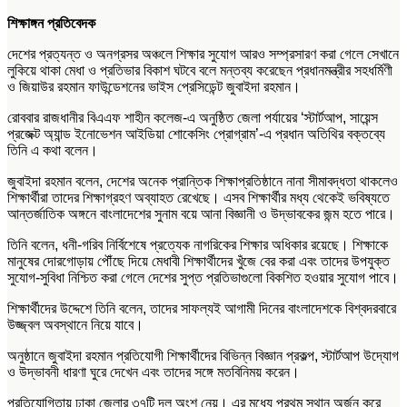
শিক্ষাঙ্গন প্রতিবেদক
দেশের প্রত্যন্ত ও অনগ্রসর অঞ্চলে শিক্ষার সুযোগ আরও সম্প্রসারণ করা গেলে সেখানে
লুকিয়ে থাকা মেধা ও প্রতিভার বিকাশ ঘটবে বলে মন্তব্য করেছেন প্রধানমন্ত্রীর সহধর্মিণী
ও জিয়াউর রহমান ফাউন্ডেশনের ভাইস প্রেসিডেন্ট জুবাইদা রহমান।
রোববার রাজধানীর বিএএফ শাহীন কলেজ-এ অনুষ্ঠিত জেলা পর্যায়ের ‘স্টার্টআপ, সায়েন্স
প্রজেক্ট অ্যান্ড ইনোভেশন আইডিয়া শোকেসিং প্রোগ্রাম’-এ প্রধান অতিথির বক্তব্যে
তিনি এ কথা বলেন।
জুবাইদা রহমান বলেন, দেশের অনেক প্রান্তিক শিক্ষাপ্রতিষ্ঠানে নানা সীমাবদ্ধতা থাকলেও
শিক্ষার্থীরা তাদের শিক্ষাগ্রহণ অব্যাহত রেখেছে। এসব শিক্ষার্থীর মধ্য থেকেই ভবিষ্যতে
আন্তর্জাতিক অঙ্গনে বাংলাদেশের সুনাম বয়ে আনা বিজ্ঞানী ও উদ্ভাবকের জন্ম হতে পারে।
তিনি বলেন, ধনী-গরিব নির্বিশেষে প্রত্যেক নাগরিকের শিক্ষার অধিকার রয়েছে। শিক্ষাকে
মানুষের দোরগোড়ায় পৌঁছে দিয়ে মেধাবী শিক্ষার্থীদের খুঁজে বের করা এবং তাদের উপযুক্ত
সুযোগ-সুবিধা নিশ্চিত করা গেলে দেশের সুপ্ত প্রতিভাগুলো বিকশিত হওয়ার সুযোগ পাবে।
শিক্ষার্থীদের উদ্দেশে তিনি বলেন, তাদের সাফল্যই আগামী দিনের বাংলাদেশকে বিশ্বদরবারে
উজ্জ্বল অবস্থানে নিয়ে যাবে।
অনুষ্ঠানে জুবাইদা রহমান প্রতিযোগী শিক্ষার্থীদের বিভিন্ন বিজ্ঞান প্রকল্প, স্টার্টআপ উদ্যোগ
ও উদ্ভাবনী ধারণা ঘুরে দেখেন এবং তাদের সঙ্গে মতবিনিময় করেন।
প্রতিযোগিতায় ঢাকা জেলার ৩৭টি দল অংশ নেয়। এর মধ্যে প্রথম স্থান অর্জন করে