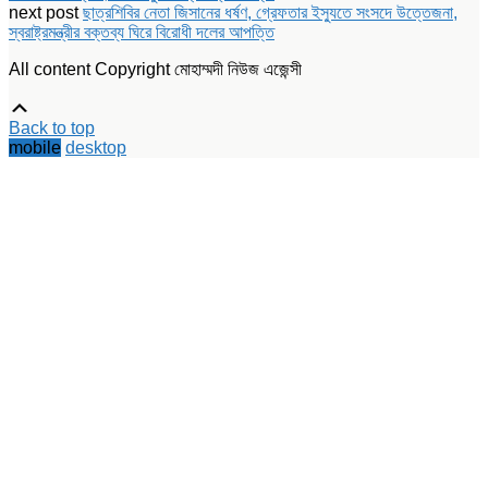
new
new
new
next post
ছাত্রশিবির নেতা জিসানের ধর্ষণ, গ্রেফতার ইস্যুতে সংসদে উত্তেজনা,
window)
window)
window)
স্বরাষ্ট্রমন্ত্রীর বক্তব্য ঘিরে বিরোধী দলের আপত্তি
All content Copyright মোহাম্মদী নিউজ এজেন্সী
Scroll
Up
Back to top
mobile
desktop