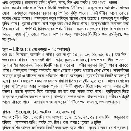
এবং শুক্রবার। মানানসই রাশি : বৃশ্চিক, মকর, মীন এবং কর্কট। শুভ পাথর : পান্না।
আজ কন্যার জাতক-জাতিকার দিনটি শুভাশুভ মিশ্রিত। অসুস্থদের আরোগ্য লাভের
যোগ। কর্মস্থলে আপনার প্রভাব প্রতিপত্তি বৃদ্ধি পাবে। চাকরীজীবীরা ভালো কোনো
সংবাদ পেতে পারেন। কর্মস্থলে নতুন দায়িত্ব লাভের যোগ রয়েছে। দাম্পত্য সুখ শান্তি
বৃদ্ধি পাবে। পুরনো কোনো রোগ নতুন করে দেখা দিতে পারে। অসুস্থতাকে অবহেলা করা
ঠিক হবে না। শিগগিরই চিকিৎসকের পরামর্শ নিন। সম্ভাব্য ক্ষেত্রে বিদেশযাত্রার যোগ
আছে। ব্যয় বৃদ্ধি পেতে পারে। আপনার জন্য আজকের দিনটিতে শুভ রং-ক্রিম, শুভ
সংখ্যা-৭।
তুলা – Libra (২৪ সেপ্টেম্বর – ২৩ অক্টোবর)
শুভ রং : ফিরোজা, আকাশি ও সাদা। শুভ সংখ্যা : ৫, ৬, ১৮, ২১, ৩৬, ৪২। শুভ দিন :
শুক্রবার ও রবিবার। মানানসই রাশি : মিথুন, কুম্ভ এবং সিংহ। শুভ পাথর : হীরা–পান্না।
তুলা রাশির জাতক-জাতিকার দিনটি ভালো যাবে না। শরীর স্বাস্থ কিছুটা খারাপ থাকতে
পারে। কর্মস্থলে পদস্ত কর্মকর্তার সাথে কোনো প্রকার ঝামেলা দেখা দেবে। সহকর্মীদের
সাহায্য ছাড়া এ ঝামেলা হতে পরিত্রাণ পাওয়া অসম্ভব। ব্যবসায়ীদের দিনটি ঝামেলাপূর্ণ
হবে। ক্রয় বিক্রয়ে পরিবহন সংক্রান্ত বাধা বিপত্তির সম্মূখীন হতে হবে। কাজের লোকের
দ্বারা ক্ষতিগ্রস্ত হবার আশঙ্কা প্রবল। বিনয়ী ব্যবহার দিয়ে কাজ আদায় করার চেষ্টা
করুন। ভালো ব্যবহার দিয়ে অন্যের মন জয় করা সহজ হতে পারে। ব্যক্তিত্ব দিয়ে
অন্যকে প্রভাবিত করতে পারবেন। দাম্পত্য সম্পর্ক ভালো থাকতে পারে। শরীর মোটামুটি
ভালো থাকতে পারে। আপনার জন্য আজকের দিনটিতে শুভ রং-লাল, শুভ সংখ্যা-৬।
বৃশ্চিক – Scorpio (২৪ অক্টোবর – ২২ নভেম্বর)
শুভ রং : নীল, ঘিয়ে, চকলেট। শুভ সংখ্যা : ১, ২, ৩, ৯, ২২, ৩৪। শুভ দিন : শুক্রবার ও
রবিবার। মানানসই রাশি : কর্কট এবং মীন। শুভ পাথর : প্রবাল ও চুন্নি।
বৃশ্চিক রাশির জাতক-জাতিকার দিনটি ব্যয় বহুল হতে পারে। দূরের যাত্রার যোগ প্রবল।