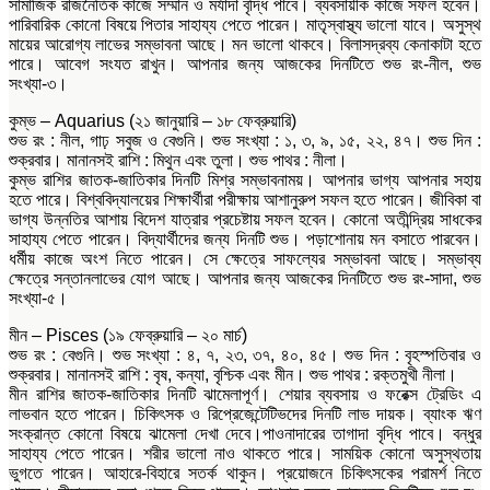
সামাজিক রাজনৈতিক কাজে সম্মান ও মর্যাদা বৃদ্ধি পাবে। ব্যবসায়ীক কাজে সফল হবেন।
পারিবারিক কোনো বিষয়ে পিতার সাহায্য পেতে পারেন। মাতৃস্বাস্থ্য ভালো যাবে। অসুস্থ
মায়ের আরোগ্য লাভের সম্ভাবনা আছে। মন ভালো থাকবে। বিলাসদ্রব্য কেনাকাটা হতে
পারে। আবেগ সংযত রাখুন। আপনার জন্য আজকের দিনটিতে শুভ রং-নীল, শুভ
সংখ্যা-৩।
কুম্ভ – Aquarius (২১ জানুয়ারি – ১৮ ফেব্রুয়ারি)
শুভ রং : নীল, গাঢ় সবুজ ও বেগুনি। শুভ সংখ্যা : ১, ৩, ৯, ১৫, ২২, ৪৭। শুভ দিন :
শুক্রবার। মানানসই রাশি : মিথুন এবং তুলা। শুভ পাথর : নীলা।
কুম্ভ রাশির জাতক-জাতিকার দিনটি মিশ্র সম্ভাবনাময়। আপনার ভাগ্য আপনার সহায়
হতে পারে। বিশ্ববিদ্যালয়ের শিক্ষার্থীরা পরীক্ষায় আশানুরুপ সফল হতে পারেন। জীবিকা বা
ভাগ্য উন্নতির আশায় বিদেশ যাত্রার প্রচেষ্টায় সফল হবেন। কোনো অতীন্দ্রিয় সাধকের
সাহায্য পেতে পারেন। বিদ্যার্থীদের জন্য দিনটি শুভ। পড়াশোনায় মন বসাতে পারবেন।
ধর্মীয় কাজে অংশ নিতে পারেন। সে ক্ষেত্রে সাফল্যের সম্ভাবনা আছে। সম্ভাব্য
ক্ষেত্রে সন্তানলাভের যোগ আছে। আপনার জন্য আজকের দিনটিতে শুভ রং-সাদা, শুভ
সংখ্যা-৫।
মীন – Pisces (১৯ ফেব্রুয়ারি – ২০ মার্চ)
শুভ রং : বেগুনি। শুভ সংখ্যা : ৪, ৭, ২৩, ৩৭, ৪০, ৪৫। শুভ দিন : বৃহস্পতিবার ও
শুক্রবার। মানানসই রাশি : বৃষ, কন্যা, বৃশ্চিক এবং মীন। শুভ পাথর : রক্তমুখী নীলা।
মীন রাশির জাতক-জাতিকার দিনটি ঝামেলাপূর্ণ। শেয়ার ব্যবসায় ও ফরেক্স ট্রেডিং এ
লাভবান হতে পারেন। চিকিৎসক ও রিপ্রেজেন্টেটিভদের দিনটি লাভ দায়ক। ব্যাংক ঋণ
সংক্রান্ত কোনো বিষয়ে ঝামেলা দেখা দেবে।পাওনাদারের তাগাদা বৃদ্ধি পাবে। বন্ধুর
সাহায্য পেতে পারেন। শরীর ভালো নাও থাকতে পারে। সাময়িক কোনো অসুস্থতায়
ভুগতে পারেন। আহারে-বিহারে সতর্ক থাকুন। প্রয়োজনে চিকিৎসকের পরামর্শ নিতে