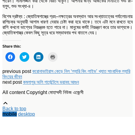
পারেন। সীমালঙ্ঘন করা থেকে বিরত থাকুন। আপনার জন্য আজকের দিনটিতে শুভ রং-
হলুদ, শুভ সংখ্যা-৪।
বিশেষ দ্রষ্টব্য : জ্যোতিষশাস্ত্রে গ্রহ–নক্ষত্রের অবস্থান আর সংখ্যাতত্বের পর্যালোচনায়
রাশিচক্র অনুযায়ী আগাম ধারণা দেয়ার চেষ্টা করা হয়ে থাকে। তবে এটা মনে রাখতে হবে
রাশি কখনো ভাগ্যের নিয়ন্ত্রক হতে পারে না। মানুষের কর্মই নিয়ন্ত্রণ করে তার ভাগ্যকে।
জ্যোতিষশাস্ত্র কেবল কিছু সূত্র ধরে সম্ভাবনার পথ বাতলে দেয়।
Share this:
Click
Click
Click
Click
to
to
to
to
share
share
share
print
on
on
on
(Opens
Facebook
Twitter
LinkedIn
in
previous post
করোনাভাইরাস কেড়ে নিল ‘ল্যারি কিং লাইভ’ খ্যাত সাংবাদিক ল্যারি
(Opens
(Opens
(Opens
new
কিংয়ের জীবন
in
in
in
window)
new
new
new
next post
কমলাপুর অলি গার্মেন্টেসে ভয়াবহ আগুন
window)
window)
window)
All content Copyright মোহাম্মদী নিউজ এজেন্সী
Scroll
Up
Back to top
mobile
desktop