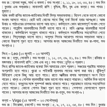
শুভ রং : হালকা সবুজ, সাদা ও কমলা। শুভ সংখ্যা : ২, ১১, ১৮, ২৩, ৩৩, ৪৫। শুভ দিন
: বুধবার এবং শুক্রবার। মানানসই রাশি : বৃশ্চিক, মীন, বৃষ এবং কন্যা। শুভ পাথর :
মুক্তা।
আজ কর্কট রাশির জাতক-জাতিকার দিনটি মিশ্র সম্ভাবনাময়। বিদেশ থেকে ভালো কোনো
সংবাদ আসতে পারে। ছোট ভাই বোনের সাথে কিছু তর্ক বিতর্ক হবার আশঙ্কা। আজ
উবার ও পাঠাওয়ের চালকদের ভালো আয় হবে। কর্মস্তলে কোন ঝামেলাপূর্ণ সংবাদ পেতে
পারেন। গার্মেন্টস ব্যবসায়ীদের দিনটি ভালো যাবে না। মানি এক্সেঞ্জ ব্যবসায়ীরা সতর্ক
থাকবেন। কর্মপরিবেশ অনুকূল থাকতে পারে। কর্মস্থলে সহকর্মীদের সহযোগিতা পেতে
পারেন। পিতৃস্বাস্থ্য ভালো যাবে। অসুস্থ পিতার আরোগ্য লাভের সম্ভাবনা আছে।
কোনো উচ্চাশা পূরণ হতে পারে। আপনার জন্য আজকের দিনটিতে শুভ রং-সাদা, শুভ
সংখ্যা-৪।
সিংহ – Leo (২৩ জুলাই – ২৩ আগস্ট)
শুভ রং : হলুদ, সোনালি। শুভ সংখ্যা : ১, ১২, ৩৭, ৩৯, ৪১, ৪৬। শুভ দিন : রবিবার ও
মঙ্গলবার। মানানসই রাশি : মেষ এবং ধনু। শুভ পাথর : চুন্নি ও প্রবাল।
সিংহ রাশির জাতক-জাতিকার বকেয়া বিল আদায়ের যোগ প্রবল। সঞ্চয়ের প্রষ্টোয় সামান্ন
অগ্রগতি হতে পারে। খুচরা ও পাইকারী ব্যবসায় লাভের আশা করা যায়। ঝুঁকিপূর্ণ
বিনিয়োগ থেকে কিছু আয় হতে পারে। রাতে আত্মীয়র বাসায় আপ্যায়ণে অংশ নিতে
পারেন। খাদ্য ও পোশাক ব্যবসায়ীরা আজ ভালো লাভ করতে পারবেন। আর্থিক দিক ভালো
যেতে পারে। বন্ধুদের সঙ্গে সুসম্পর্ক বজায় থাকতে পারে। প্রয়োজনে তাদের সহযোগিতা
পেতে পারেন। কোনো গোপন ইচ্ছা পূরণ হতে পারে। পেশাগত যোগাযোগে সুফল
পাবেন। আপনার জন্য আজকের দিনটিতে শুভ রং-হলুদ, শুভ সংখ্যা-৯।
কন্যা – Virgo (২৪ আগস্ট – ২৩ সেপ্টেম্বর)
শুভ রং : ফিরোজা, চকলেট। শুভ সংখ্যা : ৫, ৯, ১৭, ২২, ৩৫, ৪৮। শুভ দিন : বুধবার