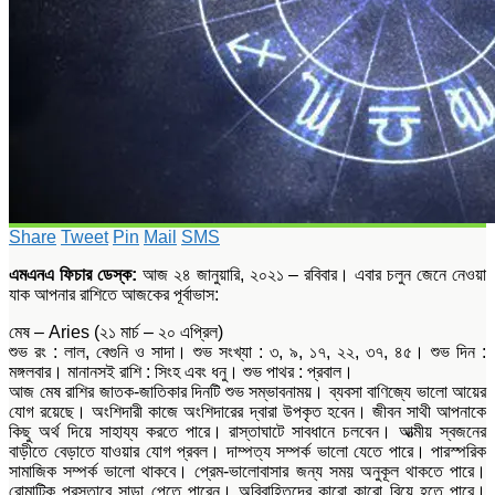
Share
Tweet
Pin
Mail
SMS
এমএনএ ফিচার ডেস্ক:
আজ ২৪ জানুয়ারি, ২০২১ – রবিবার। এবার চলুন জেনে নেওয়া
যাক আপনার রাশিতে আজকের পূর্বাভাস:
মেষ – Aries (২১ মার্চ – ২০ এপ্রিল)
শুভ রং : লাল, বেগুনি ও সাদা। শুভ সংখ্যা : ৩, ৯, ১৭, ২২, ৩৭, ৪৫। শুভ দিন :
মঙ্গলবার। মানানসই রাশি : সিংহ এবং ধনু। শুভ পাথর : প্রবাল।
আজ মেষ রাশির জাতক-জাতিকার দিনটি শুভ সম্ভাবনাময়। ব্যবসা বাণিজ্যে ভালো আয়ের
যোগ রয়েছে। অংশিদারী কাজে অংশিদারের দ্বারা উপকৃত হবেন। জীবন সাথী আপনাকে
কিছু অর্থ দিয়ে সাহায্য করতে পারে। রাস্তাঘাটে সাবধানে চলবেন। আত্মীয় স্বজনের
বাড়ীতে বেড়াতে যাওয়ার যোগ প্রবল। দাম্পত্য সম্পর্ক ভালো যেতে পারে। পারস্পরিক
সামাজিক সম্পর্ক ভালো থাকবে। প্রেম-ভালোবাসার জন্য সময় অনুকূল থাকতে পারে।
রোমান্টিক প্রস্তাবে সাড়া পেতে পারেন। অবিবাহিতদের কারো কারো বিয়ে হতে পারে।