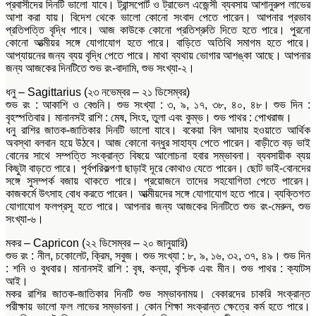
প্রবাসীদের দিনটি ভালো যাবে। ট্রান্সপোর্ট ও ট্রাভেল এজেন্সী ব্যবসায় আশানুরুপ লাভের
আশা করা যায়। বিদেশ থেকে ভালো কোনো সংবাদ পেতে পারেন। আপনার প্রভাব
প্রতিপত্তি বৃদ্ধি পাবে। আজ কাউকে কোনো প্রতিশ্রুতি দিতে হতে পারে। পুরনো
কোনো আত্মীয়র সঙ্গে যোগাযোগ হতে পারে। বাড়িতে অতিথি সমাগম হতে পারে।
আপ্যায়নের জন্য ব্যয় বৃদ্ধি পেতে পারে। মাথা ব্যথায় ভোগার আশঙ্কা আছে। আপনার
জন্য আজকের দিনটিতে শুভ রং-বাদামি, শুভ সংখ্যা-২।
ধনু – Sagittarius (২৩ নভেম্বর – ২১ ডিসেম্বর)
শুভ রং : আকাশি ও বেগুনি। শুভ সংখ্যা : ৩, ৯, ১৭, ৩৮, ৪০, ৪৮। শুভ দিন :
বৃহস্পতিবার। মানানসই রাশি : মেষ, সিংহ, তুলা এবং কুম্ভ। শুভ পাথর : পোখরাজ।
ধনু রাশির জাতক-জাতিকার দিনটি ভালো যাবে। বকেয়া বিল আদায় হওয়াতে আর্থিক
অবস্থা বলবান হয়ে উঠবে। আজ কোনো বন্ধুর সাহায্য পেতে পারেন। বাড়ীতে বড় ভাই
বোনের সাথে সম্পত্তি সংক্রান্ত বিষয়ে আলোচনা হবার সম্ভাবনা। ব্যবসায়ীক ব্যয়
কিছুটা বাড়তে পারে। পূর্বপরিকল্পণা ছাড়াই দূরে কোথাও যেতে পারেন। ছোট ভাই-বোনদের
সঙ্গে সুসম্পর্ক বজায় থাকতে পারে। প্রয়োজনে তাদের সহযোগিতা পেতে পারেন।
কাজকর্মে উৎসাহ বোধ করতে পারেন। আত্মীয়দের সঙ্গে যোগাযোগ হতে পারে। ব্যক্তিগত
যোগাযোগ ফলপ্রসূ হতে পারে। আপনার জন্য আজকের দিনটিতে শুভ রং-মেরুন, শুভ
সংখ্যা-৬।
মকর – Capricon (২২ ডিসেম্বর – ২০ জানুয়ারি)
শুভ রং : নীল, চকোলেট, ক্রিম, সবুজ। শুভ সংখ্যা : ৮, ৯, ১৬, ৩২, ৩৭, ৪৯। শুভ দিন
: শনি ও বুধবার। মানানসই রাশি : বৃষ, কন্যা, বৃশ্চিক এবং মীন। শুভ পাথর : ক্যাটস
আই।
মকর রাশির জাতক-জাতিকার দিনটি শুভ সম্ভাবনাময়। বেকারদের চাকরি সংক্রান্ত
পরীক্ষায় ভালো ফল লাভের সম্ভাবনা। কোন শিক্ষা সংক্রান্ত ক্ষেত্রে কর্ম হতে পারে।