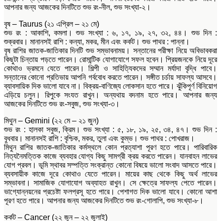
আপনার জন্য আজকের দিনটিতে শুভ রং-নীল, শুভ সংখ্যা-২।
বৃষ – Taurus (২১ এপ্রিল – ২১ মে)
শুভ রং : আকাশি, কমলা। শুভ সংখ্যা : ৬, ১৭, ১৯, ২৭, ৩২, ৪৪। শুভ দিন :
শুক্রবার। মানানসই রাশি : কন্যা, মকর, মীন এবং কর্কট। শুভ পাথর : পান্না।
বৃষ রাশির জাতক-জাতিকার দিনটি শুভ সম্ভাবনাময়। সন্তানের পরীক্ষা নিয়ে অবিভাবকরা
কিছুটা চিন্তায় পড়তে পারেন। রোমান্টিক যোগাযোগে সফল হবেন। প্রিয়জনকে নিয়ে দূরে
কোথাও ভ্রমনে যেতে পারেন। শিল্পী ও সাহিত্যিকদের সম্মান মর্যাদা বৃদ্ধি পাবে।
সন্তানের কোনো প্রতিভায় আপনি গর্ববোধ করতে পারেন। সঙ্গীত চর্চায় সাফল্য আসবে।
ব্যাবসায়িক দিক ভালো যাবে না। বিক্রয়-বাণিজ্যে লোকসান হতে পারে। ঝুঁকিপূর্ণ বিনিয়োগ
এড়িয়ে চলুন। রিপুকে সংযত রাখুন। অন্যথায় বদনাম হতে পারে। আপনার জন্য
আজকের দিনটিতে শুভ রং-সবুজ, শুভ সংখ্যা-৩।
মিথুন – Gemini (২২ মে – ২১ জুন)
শুভ রং : হালকা সবুজ, ক্রিম। শুভ সংখ্যা : ৫, ১৮, ১৯, ২৫, ৩৪, ৪৭। শুভ দিন :
বুধবার। মানানসই রাশি : বৃশ্চিক, মকর, তুলা এবং কুম্ভ। শুভ পাথর : পোখরাজ।
মিথুন রাশির জাতক-জাতিকার কর্মস্থলে কোন প্রত্যাশা পূরণ হতে পারে। পারিবারিক
নিত্যনৈমত্তিক কাজে ব্যবহার যোগ্য কিছু সামগ্রী ক্রয় করতে পারেন। যানবাহন লাভের
যোগ প্রবল। ভূমি স্থাবর সম্পত্তি সংক্রান্ত কোনো বিষয়ে ভালো সংবাদ আসতে পারে।
ব্যবসায়ীক কাজে দূরে কোথাও যেতে পারেন। মায়ের কাছ থেকে কিছু অর্থ লাভের
সম্ভাবনা। সামাজিক যোগাযোগ অব্যাহত রাখুন। সে ক্ষেত্রে সাফল্য পেতে পারেন।
ভাগ্যোন্নয়নের প্রচেষ্টা ফলপ্রসূ হতে পারে। পেশাগত দিক ভালো যাবে। কোনো আশা
পূরণ হতে পারে। আপনার জন্য আজকের দিনটিতে শুভ রং-গোলাপি, শুভ সংখ্যা-৮।
কর্কট – Cancer (২২ জুন – ২২ জুলাই)