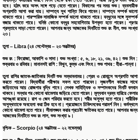
অধীনস্ত কর্মচারীর কারণে বিপদ থেকে রক্ষা পেতে পারেন। আজ রিপুকে দমন করতে
হবে। হঠাৎ করে অসৎ সঙ্গে পড়ে যেতে পারেন। বিকালের পর সময় শুভ। ব্যবসায়ীক
অগ্রগতি আশা করা যায়। দাম্পত্য সুখ শান্তি ফিরে পাবেন। দাম্পত্য সম্পর্ক ভালো
থাকতে পারে। পারস্পরিক সামাজিক সম্পর্ক ভালো থাকতে পারে। বন্ধুদের সঙ্গে সুসম্পর্ক
বজায় থাকতে পারে। ঘনিষ্ঠ কোনো বন্ধুর সহযোগিতায় উপকৃত হতে পারেন। প্রণয়
প্রস্তাবে সাড়া পেতে পারেন। আপনার জন্য আজকের দিনটিতে শুভ রং নীল, শুভ সংখ্যা
২৩।
তুলা
– Libra (
২৪
সেপ্টেম্বর
–
২৩
অক্টোবর
)
শুভ
রং
:
ফিরোজা
,
আকাশি ও সাদা।
শুভ
সংখ্যা
:
৫
,
৬
,
১৮
,
২১
,
৩৬
,
৪২।
শুভ
দিন
:
শুক্রবার ও রবিবার।
মানানসই
রাশি
:
মিথুন
,
কুম্ভ এবং সিংহ।
শুভ
পাথর
:
হীরা
–
পান্না।
তুলা রাশির জাতক-জাতিকার দিনটি শুভ সম্ভাবনাময়। প্রেম ও রোমান্সে অগ্রগতি আশা
করতে পারেন। বিদ্যার্থীরা পরীক্ষায় সফল হতে পারবেন। সৃজনশীল কাজের সাথে
জড়িতদের আয় রোজগার বৃদ্ধি পাবে। লেখক সাহিত্যিক ও সম্পাদকদের দিনটি বলবান
থাকবে। সন্ধার পর কোনো ঝামেলায় জড়িয়ে যেতে পারেন। মূল্যবান দ্রব্য হারিয়ে ফেলার
আশঙ্কা রয়েছে। রাগ ও জেদ পরিহার করতে হবে। শরীর অসুস্থ হতে পারে। শারীরিক
অসুস্থতাকে অবহেলা করা ঠিক হবে না। প্রয়োজনে চিকিৎসকের পরামর্শ নিন। কর্মস্থলে
কোনো ঝামেলা হতে পারে। সীমালঙ্ঘন করার প্রচেষ্টা ক্ষতিকর হতে পারে। আপনার জন্য
আজকের দিনটিতে শুভ রং লাল, শুভ সংখ্যা ৯।
বৃশ্চিক
– Scorpio (
২৪
অক্টোবর
–
২২
নভেম্বর
)