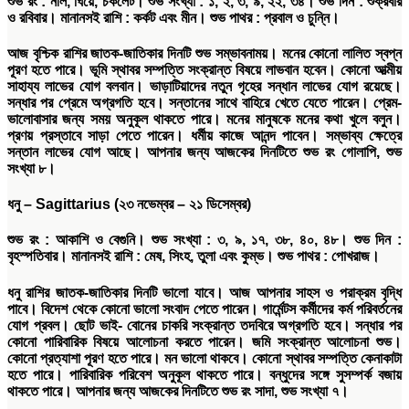
শুভ
রং
:
নীল
,
ঘিয়ে
,
চকলেট।
শুভ
সংখ্যা
:
১
,
২
,
৩
,
৯
,
২২
,
৩৪।
শুভ
দিন
:
শুক্রবার
ও রবিবার।
মানানসই
রাশি
:
কর্কট এবং মীন।
শুভ
পাথর
:
প্রবাল ও চুন্নি।
আজ বৃশ্চিক রাশির জাতক-জাতিকার দিনটি শুভ সম্ভাবনাময়। মনের কোনো লালিত স্বপ্ন
পূরণ হতে পারে। ভূমি স্থাবর সম্পত্তি সংক্রান্ত বিষয়ে লাভবান হবেন। কোনো আত্মীয়
সাহায্য লাভের যোগ বলবান। ভাড়াটিয়াদের নতুন গৃহের সন্ধান লাভের যোগ রয়েছে।
সন্ধার পর প্রেমে অগ্রগতি হবে। সন্তানের সাথে বাহিরে খেতে যেতে পারেন। প্রেম-
ভালোবাসার জন্য সময় অনুকূল থাকতে পারে। মনের মানুষকে মনের কথা খুলে বলুন।
প্রণয় প্রস্তাবে সাড়া পেতে পারেন। ধর্মীয় কাজে আনন্দ পাবেন। সম্ভাব্য ক্ষেত্রে
সন্তান লাভের যোগ আছে। আপনার জন্য আজকের দিনটিতে শুভ রং গোলাপি, শুভ
সংখ্যা ৮।
ধনু
– Sagittarius (
২৩
নভেম্বর
–
২১
ডিসেম্বর
)
শুভ
রং
:
আকাশি ও বেগুনি।
শুভ
সংখ্যা
:
৩
,
৯
,
১৭
,
৩৮
,
৪০
,
৪৮।
শুভ
দিন
:
বৃহস্পতিবার।
মানানসই
রাশি
:
মেষ
,
সিংহ
,
তুলা এবং কুম্ভ।
শুভ
পাথর
:
পোখরাজ।
ধনু রাশির জাতক-জাতিকার দিনটি ভালো যাবে। আজ আপনার সাহস ও পরাক্রম বৃদ্ধি
পাবে। বিদেশ থেকে কোনো ভালো সংবাদ পেতে পারেন। গার্মেন্টস কর্মীদের কর্ম পরিবর্তনের
যোগ প্রবল। ছোট ভাই- বোনের চাকরি সংক্রান্ত তদবিরে অগ্রগতি হবে। সন্ধার পর
কোনো পারিবারিক বিষয়ে আলোচনা করতে পারেন। জমি সংক্রান্ত আলোচনা শুভ।
কোনো প্রত্যাশা পূরণ হতে পারে। মন ভালো থাকবে। কোনো স্থাবর সম্পত্তি কেনাকাটা
হতে পারে। পারিবারিক পরিবেশ অনুকূল থাকতে পারে। বন্ধুদের সঙ্গে সুসম্পর্ক বজায়
থাকতে পারে। আপনার জন্য আজকের দিনটিতে শুভ রং সাদা, শুভ সংখ্যা ৭।