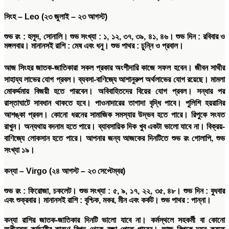
সিংহ
– Leo (
২৩
জুলাই
–
২৩
আগস্ট
)
শুভ
রং
:
হলুদ
,
সোনালি।
শুভ
সংখ্যা
:
১
,
১২
,
৩৭
,
৩৯
,
৪১
,
৪৬।
শুভ
দিন
:
রবিবার ও
মঙ্গলবার।
মানানসই
রাশি
:
মেষ এবং ধনু।
শুভ
পাথর
:
চুন্নি ও প্রবাল।
আজ সিংহর জাতক-জাতিকারা সকল প্রকার অংশীদারি কাজে সফল হবেন। জীবন সাথীর
সাহায্য লাভের যোগ প্রবল। ব্যবসা-বাণিজ্যে আশানুরুপ অর্থলাভের যোগ রয়েছে। মামলা
মোকর্দ্দমায় বিজয়ী হতে পারবেন। অবিবাহিতদের বিয়ের যোগ প্রবল। সন্ধার পর
রাস্তাঘাটে সাবধান থাকতে হবে। পাওনাদারের তাগাদা বৃদ্ধি পাবে। পুলিশি হয়রানির
আশঙ্কা প্রবল। কোনো ধরনের সামাজিক সমস্যার উদ্ভব হতে পারে। রিপুকে সংযত
রাখুন। অন্যথায় বদনাম হতে পারে। ব্যাবসায়িক দিক খুব একটা ভালো যাবে না। বিক্রয়-
বাণিজ্যে লোকসান হতে পারে। আপনার জন্য আজকের দিনটিতে শুভ রং গোলাপি, শুভ
সংখ্যা ১৯।
কন্যা
– Virgo (
২৪
আগস্ট
–
২৩
সেপ্টেম্বর
)
শুভ
রং
:
ফিরোজা
,
চকলেট।
শুভ
সংখ্যা
:
৫
,
৯
,
১৭
,
২২
,
৩৫
,
৪৮।
শুভ
দিন
:
বুধবার
এবং শুক্রবার।
মানানসই
রাশি
:
বৃশ্চিক
,
মকর
,
মীন এবং কর্কট।
শুভ
পাথর
:
পান্না।
কন্যা রাশির জাতক-জাতিকার দিনটি ভালো যাবে না। কর্মস্থলে সহকর্মী বা কোনো