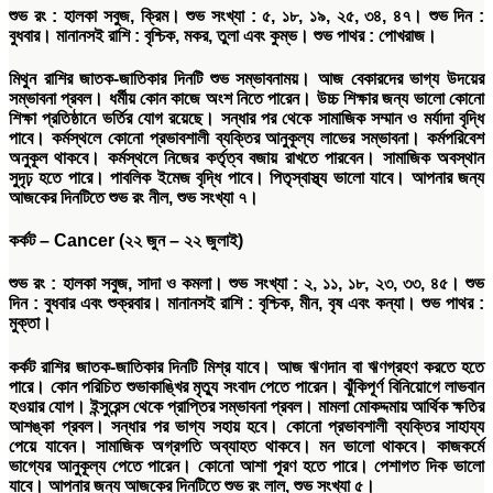
শুভ
রং
:
হালকা সবুজ
,
ক্রিম।
শুভ
সংখ্যা
:
৫
,
১৮
,
১৯
,
২৫
,
৩৪
,
৪৭।
শুভ
দিন
:
বুধবার।
মানানসই
রাশি
:
বৃশ্চিক, মকর, তুলা এবং কুম্ভ।
শুভ
পাথর
:
পোখরাজ।
মিথুন রাশির জাতক-জাতিকার দিনটি শুভ সম্ভাবনাময়। আজ বেকারদের ভাগ্য উদয়ের
সম্ভাবনা প্রবল। ধর্মীয় কোন কাজে অংশ নিতে পারেন। উচ্চ শিক্ষার জন্য ভালো কোনো
শিক্ষা প্রতিষ্ঠানে ভর্তির যোগ রয়েছে। সন্ধার পর থেকে সামাজিক সম্মান ও মর্যাদা বৃদ্ধি
পাবে। কর্মস্থলে কোনো প্রভাবশালী ব্যক্তির আনুকূল্য লাভের সম্ভাবনা। কর্মপরিবেশ
অনুকূল থাকবে। কর্মস্থলে নিজের কর্তৃত্ব বজায় রাখতে পারবেন। সামাজিক অবস্থান
সুদৃঢ় হতে পারে। পাবলিক ইমেজ বৃদ্ধি পাবে। পিতৃস্বাস্থ্য ভালো যাবে। আপনার জন্য
আজকের দিনটিতে শুভ রং নীল, শুভ সংখ্যা ৭।
কর্কট
– Cancer (
২২
জুন
–
২২
জুলাই
)
শুভ
রং
:
হালকা সবুজ
,
সাদা ও কমলা।
শুভ
সংখ্যা
:
২
,
১১
,
১৮
,
২৩
,
৩৩
,
৪৫।
শুভ
দিন
:
বুধবার এবং শুক্রবার।
মানানসই
রাশি
:
বৃশ্চিক
,
মীন
,
বৃষ এবং কন্যা।
শুভ
পাথর
:
মুক্তা।
কর্কট রাশির জাতক-জাতিকার দিনটি মিশ্র যাবে। আজ ঋণদান বা ঋণগ্রহণ করতে হতে
পারে। কোন পরিচিত শুভাকাঙ্খির মৃত্যু সংবাদ পেতে পারেন। ঝুঁকিপূর্ণ বিনিয়োগে লাভবান
হওয়ার যোগ। ইন্সুরেন্স থেকে প্রাপ্তির সম্ভাবনা প্রবল। মামলা মোকদ্দমায় আর্থিক ক্ষতির
আশঙ্কা প্রবল। সন্ধার পর ভাগ্য সহায় হবে। কোনো প্রভাবশালী ব্যক্তির সাহায্য
পেয়ে যাবেন। সামাজিক অগ্রগতি অব্যাহত থাকবে। মন ভালো থাকবে। কাজকর্মে
ভাগ্যের আনুকূল্য পেতে পারেন। কোনো আশা পূরণ হতে পারে। পেশাগত দিক ভালো
যাবে। আপনার জন্য আজকের দিনটিতে শুভ রং লাল, শুভ সংখ্যা ৫।