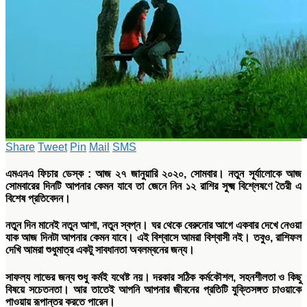
Share
Tweet
Pin
Mail
SMS
এমএনএ
ফিচার
ডেস্ক
:
আজ ২৭ জানুয়ারি ২০২০
, সোম
বার। নতুন সূর্যালোকে আজ
সোমবারের দিনটি আপনার কেমন যাবে তা জেনে নিন ১২ রাশির সুক্ষ্ম বিশ্লেষণে তৈরী এ
বিশেষ প্রতিবেদন।
নতুন দিন মানেই নতুন আশা
,
নতুন স্বপ্ন। ঘর থেকে বেরুনোর আগে একবার দেখে নেওয়া
যাক আজ দিনটা আপনার কেমন যাবে। এই বিশ্বাসে আমরা বিশ্বাসী নই। তবুও
,
রাশিফল
দেখি আমরা শুধুমাত্র একটু সাবধানতা অবলম্বনের জন্য।
সাফল্য লাভের জন্য শুধু কর্মই যথেষ্ট নয়। দরকার সঠিক কর্মকৌশল
,
সহনশীলতা ও কিছু
বিষয়ে সচেতনতা। আর তাতেই আপনি আপনার জীবনের প্রতিটি যুক্তিসঙ্গত চাওয়াকে
পাওয়ায় রূপান্তর করতে পারেন।