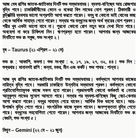
আজ মেষ রাশির জাতক-জাতিকার দিনটি শুভ সম্ভাবনাময়। ব্যবসা-বাণিজ্যে আয় রোজগার
বৃদ্ধি পাবে। চাকরিজীবীদের বেতন ও বকেয়া বিল লাভের যোগ প্রবল। ঠিকাদারী ও
কন্ট্রাক্টরি ব্যবসায় ভালো অগ্রগতি আশা করতে পারেন। বন্ধু বা কোনো ভাই বোনের কাছ
থেকে আর্থিক সাহায্য পেতে পারেন। সন্ধার পর বন্ধুদের জন্য অর্থ ব্যয়ের যোগ প্রবল।
শরীর খুব একটা ভালো যাবে না। পুরনো কোনো রোগ নতুন করে দেখা দিতে পারে।
অবহেলা না করে চিকিৎসা নিন। ঋণগ্রস্ত হতে পারেন। আপনার জন্য আজকের
দিনটিতে শুভ রং সবুজ, শুভ সংখ্যা ২।
বৃষ
– Taurus (
২১
এপ্রিল
–
২১
মে
)
শুভ
রং
:
আকাশি
,
কমলা।
শুভ
সংখ্যা
:
৬
,
১৭
,
১৯
,
২৭
,
৩২
,
৪৪।
শুভ
দিন
:
শুক্রবার।
মানানসই
রাশি
:
কন্যা
,
মকর
,
মীন এবং কর্কট।
শুভ
পাথর
:
পান্না।
আজ বৃষ রাশির জাতক-জাতিকার দিনটি শুভ সম্ভাবনাময়। কর্মস্থলে আপনার কাজের
দায়িত্ব বৃদ্ধি পাবে। সরকারি চাকরিতে উন্নতির সম্ভাবনা প্রবল। কর্মস্থলে কোনো
প্রতিযোগিতামূলক কাজে সফল হতে পারেন। প্রভাবশালী কোনো কর্মকর্তা বা নেতার
আনুকূল্য লাভের সুযোগ আসতে পারে। সন্ধার পর ব্যবসা-বাণিজ্যে কিছু বেচা-কেনার
আশা করতে পারেন। বন্ধুর সাহায্য পেয়ে যাবেন। আর্থিক দিক ভালো যাবে। আয়-
উপার্জন বৃদ্ধি পেতে পারে। সাংগঠনিক কাজে সুফল পাবেন। জনম্পৃক্ততা বৃদ্ধি পেতে
পারে। বন্ধুদের সহযোগিতা পেতে পারেন। আপনার জন্য আজকের দিনটিতে শুভ রং
বেগুনি, শুভ সংখ্যা ৫।
মিথুন
– Gemini (
২২
মে
–
২১
জুন
)