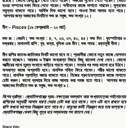
রয়েছে। কোনো রেস্টুরেন্টে খেতে যেতে পারেন। সঞ্চয়ের সুযোগ পেতে পারেন। বেহাত
হওয়া সম্পদের দখল ফিরে পেতে পারেন। অধীনদের কাজে লাগাতে পারবেন। মূল্যবোধ
সমুন্নত থাকতে পারে। আর্থিক দিক ভালো যাবে। পাওনা টাকা আদায় হতে পারে।
আপনার জন্য আজকের দিনটিতে শুভ রং সবুজ, শুভ সংখ্যা ১২।
মীন
– Pisces (
১৯
ফেব্রুয়ারি
–
২০
মার্চ
)
শুভ
রং
:
বেগুনি।
শুভ
সংখ্যা
:
৪
,
৭
,
২৩
,
৩৭
,
৪০
,
৪৫।
শুভ
দিন
:
বৃহস্পতিবার ও
শুক্রবার।
মানানসই
রাশি
:
বৃষ
,
কন্যা
,
বৃশ্চিক এবং মীন।
শুভ
পাথর
:
রক্তমুখী নীলা।
মীন রাশির জাতক-জাতিকার দিনটি ভালো যাবে না। প্রবাসীরা কোনো নতুন কাজে যোগদান
করতে যাচ্ছেন। আয়কর ও ট্যাক্স সংক্রান্ত বিষয়ে কিছু ঝামেলা দেখা দেবে। কোনো
আত্মীয়ের সাথে দ্বন্দ্ব সংঘাতে জড়িয়ে পড়তে পারেন। সন্ধার পর সময় ভালো হয়ে উঠবে।
অসমাপ্ত কাজে অগ্রগতি হবে। মানসিক শক্তি ফিরে পাবেন। শরীর ভালো থাকতে
পারে। মানসিক প্রশান্তি বজায় থাকতে পারে। নিজের গ্রহণযোগ্যতাকে কাজে লাগাতে
চেষ্টা করুন। ভালো ব্যবহার দিয়ে কাজ আদায় করা সহজ হতে পারে। আপনার জন্য
আজকের দিনটিতে শুভ রং সবুজ, শুভ সংখ্যা ৯।
বিশেষ
দ্রষ্টব্য
:
জ্যোতিষশাস্ত্রে
গ্রহ
–
নক্ষত্রের
অবস্থান
আর
সংখ্যাতত্বের
পর্যালোচনায়
রাশিচক্র
অনুযায়ী
আগাম
ধারণা
দেয়ার
চেষ্টা
করা
হয়ে
থাকে।
তবে
এটা
মনে
রাখতে
হবে
রাশি
কখনো
ভাগ্যের
নিয়ন্ত্রক
হতে
পারে
না।
মানুষের
কর্মই
নিয়ন্ত্রণ
করে
তার
ভাগ্যকে।
জ্যোতিষশাস্ত্র
কেবল
কিছু
সূত্র
ধরে
সম্ভাবনার
পথ
বাতলে
দেয়।
Share this: