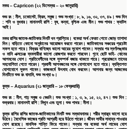
মকর
– Capricon (
২২
ডিসেম্বর
–
২০
জানুয়ারি
)
শুভ
রং
:
নীল
,
চকোলেট
,
ক্রিম
,
সবুজ।
শুভ
সংখ্যা
:
৮
,
৯
,
১৬
,
৩২
,
৩৭
,
৪৯।
শুভ
দিন
:
শনি ও বুধবার।
মানানসই
রাশি
: বৃষ, কন্যা, বৃশ্চিক এবং মীন।
শুভ
পাথর
:
ক্যাটস
আই।
মকর রাশির জাতক-জাতিকার দিনটি ধন প্রাপ্তির। বকেয়া অর্থ ফেরত পেতে জোড় তাগাদা
দিন। বাড়িতে কোনো অনুষ্ঠানের আয়োজন করতে পারেন। জাতিকাদের সঞ্চয়ের প্রচেষ্টা
সফল হতে পারে। বিক্রয় বাণিজ্যে ভালো আয়ের সুযোগ পাবেন। সন্ধার পর স্বর্ণালঙ্কার
ও মানি এক্সচেঞ্জ ব্যবসায়ীরা ভালো রোজগার করতে পারবেন। গৃহে ছোট ভাই- বোনের
আগমনের যোগ। প্রতিবেশীদের সঙ্গে সুসম্পর্ক বজায় থাকতে পারে। প্রয়োজনে তাদের
সহযোগিতা পেতে পারেন। প্রবাসী আপনজনের সঙ্গে যোগাযোগ হতে পারে। ব্যক্তিগত
যোগাযোগে সুফল পাবেন। কাজকর্মে উৎসাহ বোধ করবেন। আপনার জন্য আজকের
দিনটিতে শুভ রং বাদামি, শুভ সংখ্যা ৬।
কুম্ভ
– Aquarius (
২১
জানুয়ারি
–
১৮
ফেব্রুয়ারি
)
শুভ
রং
:
নীল
,
গাঢ় সবুজ ও বেগুনি।
শুভ
সংখ্যা
:
১
,
৩
,
৯
,
১৫
,
২২
,
৪৭।
শুভ
দিন
:
শুক্রবার।
মানানসই
রাশি
:
মিথুন এবং তুলা।
শুভ
পাথর
:
নীলা।
কুম্ভ রাশির রাশির জাতক-জাতিকাদের দিনটি শুভ সম্ভাবনাময়। শরীর স্বাস্থ্য ভালো হয়ে
উঠবে। বৈদেশিক কাজের প্রতি আগ্রহী হয়ে উঠতে পারেন। জীবন সাথীর সাহায্য পাওয়ার
যোগ রয়েছে। মানসিক শান্তি ফিরে পাবেন। সন্ধার পর বকেয়া অর্থ লাভের যোগ