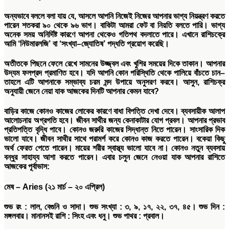
অন্যভাবে বললে বলা যায় যে
,
আসলে আপনি নিজেই নিজের আপনার ভাগ্য নিয়ন্ত্রণ করতে
পারেন শতকরা ৯০ থেকে ৯৬ ভাগ। বাকিটা আমরা ফেট বা নিয়তি বলতে পারি। ভাগ্য
অনেক সময় অনির্দিষ্ট কারণে আপনা থেকেও গতিপথ বদলাতে পারে। এখানে রাশিচক্রে
আমি
‘
নিউমারলজি
’
বা
‘
সংখ্যা
–
জ্যোতিষ
’
পদ্ধতি প্রয়োগ করেছি।
অতীতকে পিছনে ফেলে রেখে সামনের উজ্জ্বল এবং খুশির সময়ের দিকে তাকান। আপনার
উদ্যম ফলপ্রদ প্রমাণিত হবে। যদি আপনি কোন পরিস্থিতি থেকে পালিয়ে বাঁচতে চান
–
তাহলে এটি আপনাকে সম্ভাব্য চরম মন্দ উপায়ে অনুসরণ করবে। আসুন
,
রাশিচক্র
অনুযায়ী জেনে নেয়া যাক আজকের দিনটি আপনার কেমন যাবে
?
বাড়ির কাজে কোনও কাজের লোকের কারণে বাধা বিপত্তি দেখা দেবে। ব্যবসায়ীক আলাপ
আলোচনায় অগ্রগতি হবে। জীবন সাথীর জন্য কেনাকাটার যোগ প্রবল। আপনার প্রভাব
প্রতিপত্তি বৃদ্ধি পাবে। কোনও জরুরি কাজের সিদ্ধান্ত নিতে পারেন। সাংসারিক দিক
ভালো যাবে। জীবন সাথীর সাথে পরামর্শ করে কোনও কাজ করতে পারেন। বকেয়া কিছু
অর্থ ফেরত পেতে পারেন। মায়ের শরীর স্বাস্থ্য ভালো যাবে না। কোনও নতুন ব্যবসায়
বন্ধুর সাহায্য আশা করতে পারেন। এবার চলুন জেনে নেওয়া যাক আপনার রাশিতে
আজকের পূর্বাভাস:
মেষ
– Aries (
২১
মার্চ
–
২০
এপ্রিল
)
শুভ
রং
:
লাল
,
বেগুনি ও সাদা।
শুভ
সংখ্যা
: ৩, ৯, ১৭, ২২, ৩৭, ৪৫।
শুভ
দিন
:
মঙ্গলবার।
মানানসই
রাশি
:
সিংহ এবং ধনু।
শুভ
পাথর
:
প্রবাল।