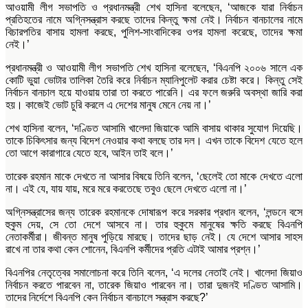
আওয়ামী লীগ সভাপতি ও প্রধানমন্ত্রী শেখ হাসিনা বলেছেন, ‘আজকে যারা নির্বাচন
প্রতিহতের নামে অগ্নিসন্ত্রাস করছে তাদের কিন্তু ক্ষমা নেই। নির্বাচন বানচালের নামে
বিচারপতির বাসায় হামলা করছে, পুলিশ-সাংবাদিকের ওপর হামলা করেছে, তাদের ক্ষমা
নেই।’
প্রধানমন্ত্রী ও আওয়ামী লীগ সভাপতি শেখ হাসিনা বলেছেন, ‘বিএনপি ২০০৬ সালে এক
কোটি ভুয়া ভোটার তালিকা তৈরি করে নির্বাচন ম্যানিপুলেট করার চেষ্টা করে। কিন্তু সেই
নির্বাচন বানচাল হয়ে যাওয়ায় তারা তা করতে পারেনি। এর ফলে জরুরি অবস্থা জারি করা
হয়। কাজেই ভোট চুরি করলে এ দেশের মানুষ মেনে নেয় না।’
শেখ হাসিনা বলেন, ‘দণ্ডিত আসামি খালেদা জিয়াকে আমি বাসায় থাকার সুযোগ দিয়েছি।
তাকে চিকিৎসার জন্য বিদেশ নেওয়ার কথা বলছে তার দল। এখন তাকে বিদেশ যেতে হলে
তো আগে কারাগারে যেতে হবে, আইন তাই বলে।’
তারেক রহমান মাকে দেখতে না আসার বিষয়ে তিনি বলেন, ‘ছেলেই তো মাকে দেখতে এলো
না। এই যে, যায় যায়, মরে মরে করতেছে তবুও ছেলে দেখতে এলো না।’
অগ্নিসন্ত্রাসের জন্য তারেক রহমানকে দোষারূপ করে সরকার প্রধান বলেন, ‘লন্ডনে বসে
হুকুম দেয়, সে তো দেশে আসবে না। তার হুকুমে মানুষের ক্ষতি করছে বিএনপি
নেতাকর্মীরা। জীবন্ত মানুষ পুড়িয়ে মারছে। তাদের ছাড় নেই। যে দেশে আসার সাহস
রাখে না তার কথা কেন শোনেন, বিএনপি কর্মীদের প্রতি এটাই আমার প্রশ্ন।’
বিএনপির নেতৃত্বের সমালোচনা করে তিনি বলেন, ‘এ দলের নেতাই নেই। খালেদা জিয়াও
নির্বাচন করতে পারবেন না, তারেক জিয়াও পারবেন না। তারা দুজনই দণ্ডিত আসামি।
তাদের নির্দেশে বিএনপি কেন নির্বাচন বানচালে সন্ত্রাস করছে?’