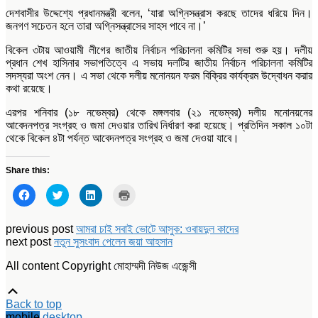
দেশবাসীর উদ্দেশ্যে প্রধানমন্ত্রী বলেন, ‘যারা অগ্নিসন্ত্রাস করছে তাদের ধরিয়ে দিন।
জনগণ সচেতন হলে তারা অগ্নিসন্ত্রাসের সাহস পাবে না।’
বিকেল ৩টায় আওয়ামী লীগের জাতীয় নির্বাচন পরিচালনা কমিটির সভা শুরু হয়। দলীয়
প্রধান শেখ হাসিনার সভাপতিত্বে এ সভায় দলটির জাতীয় নির্বাচন পরিচালনা কমিটির
সদস্যরা অংশ নেন। এ সভা থেকে দলীয় মনোনয়ন ফরম বিক্রির কার্যক্রম উদ্বোধন করার
কথা রয়েছে।
এরপর শনিবার (১৮ নভেম্বর) থেকে মঙ্গলবার (২১ নভেম্বর) দলীয় মনোনয়নের
আবেদনপত্র সংগ্রহ ও জমা দেওয়ার তারিখ নির্ধারণ করা হয়েছে। প্রতিদিন সকাল ১০টা
থেকে বিকেল ৪টা পর্যন্ত আবেদনপত্র সংগ্রহ ও জমা দেওয়া যাবে।
Share this:
Click
Click
Click
Click
to
to
to
to
share
share
share
print
on
on
on
(Opens
Facebook
Twitter
LinkedIn
in
previous post
আমরা চাই সবাই ভোটে আসুক: ওবায়দুল কাদের
(Opens
(Opens
(Opens
new
next post
নতুন সুসংবাদ পেলেন জয়া আহসান
in
in
in
window)
new
new
new
window)
window)
window)
All content Copyright মোহাম্মদী নিউজ এজেন্সী
Scroll
Up
Back to top
mobile
desktop