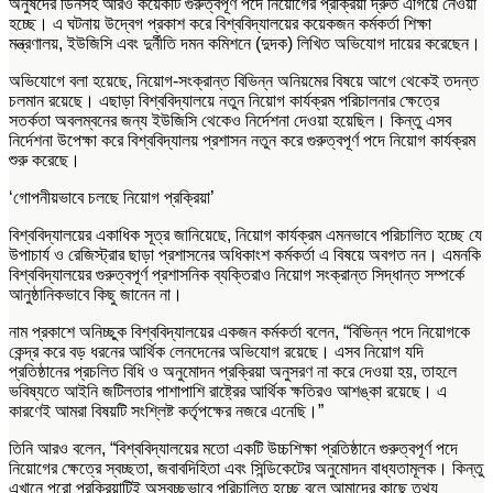
অনুষদের ডিনসহ আরও কয়েকটি গুরুত্বপূর্ণ পদে নিয়োগের প্রক্রিয়া দ্রুত এগিয়ে নেওয়া
হচ্ছে। এ ঘটনায় উদ্বেগ প্রকাশ করে বিশ্ববিদ্যালয়ের কয়েকজন কর্মকর্তা শিক্ষা
মন্ত্রণালয়, ইউজিসি এবং দুর্নীতি দমন কমিশনে (দুদক) লিখিত অভিযোগ দায়ের করেছেন।
অভিযোগে বলা হয়েছে, নিয়োগ-সংক্রান্ত বিভিন্ন অনিয়মের বিষয়ে আগে থেকেই তদন্ত
চলমান রয়েছে। এছাড়া বিশ্ববিদ্যালয়ে নতুন নিয়োগ কার্যক্রম পরিচালনার ক্ষেত্রে
সতর্কতা অবলম্বনের জন্য ইউজিসি থেকেও নির্দেশনা দেওয়া হয়েছিল। কিন্তু এসব
নির্দেশনা উপেক্ষা করে বিশ্ববিদ্যালয় প্রশাসন নতুন করে গুরুত্বপূর্ণ পদে নিয়োগ কার্যক্রম
শুরু করেছে।
‘গোপনীয়ভাবে চলছে নিয়োগ প্রক্রিয়া’
বিশ্ববিদ্যালয়ের একাধিক সূত্র জানিয়েছে, নিয়োগ কার্যক্রম এমনভাবে পরিচালিত হচ্ছে যে
উপাচার্য ও রেজিস্ট্রার ছাড়া প্রশাসনের অধিকাংশ কর্মকর্তা এ বিষয়ে অবগত নন। এমনকি
বিশ্ববিদ্যালয়ের গুরুত্বপূর্ণ প্রশাসনিক ব্যক্তিরাও নিয়োগ সংক্রান্ত সিদ্ধান্ত সম্পর্কে
আনুষ্ঠানিকভাবে কিছু জানেন না।
নাম প্রকাশে অনিচ্ছুক বিশ্ববিদ্যালয়ের একজন কর্মকর্তা বলেন, “বিভিন্ন পদে নিয়োগকে
কেন্দ্র করে বড় ধরনের আর্থিক লেনদেনের অভিযোগ রয়েছে। এসব নিয়োগ যদি
প্রতিষ্ঠানের প্রচলিত বিধি ও অনুমোদন প্রক্রিয়া অনুসরণ না করে দেওয়া হয়, তাহলে
ভবিষ্যতে আইনি জটিলতার পাশাপাশি রাষ্ট্রের আর্থিক ক্ষতিরও আশঙ্কা রয়েছে। এ
কারণেই আমরা বিষয়টি সংশ্লিষ্ট কর্তৃপক্ষের নজরে এনেছি।”
তিনি আরও বলেন, “বিশ্ববিদ্যালয়ের মতো একটি উচ্চশিক্ষা প্রতিষ্ঠানে গুরুত্বপূর্ণ পদে
নিয়োগের ক্ষেত্রে স্বচ্ছতা, জবাবদিহিতা এবং সিন্ডিকেটের অনুমোদন বাধ্যতামূলক। কিন্তু
এখানে পুরো প্রক্রিয়াটিই অস্বচ্ছভাবে পরিচালিত হচ্ছে বলে আমাদের কাছে তথ্য