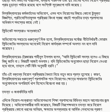
এছাড়া অর্থ বিভাগের পরিচালক, মাদ্রাসা পরিদর্শক এবং দুই ডিনের পদেও নিয়োগ প্রক্রিয়া
প্রায় চূড়ান্ত পর্যায়ে রয়েছে বলে সংশ্লিষ্ট সূত্রগুলো দাবি করেছে।
বিশ্ববিদ্যালয়ের কর্মকর্তাদের অভিযোগ, এসব পদে নিয়োগের বিষয়ে কোনো উন্মুক্ত
বিজ্ঞপ্তি, প্রতিযোগিতামূলক প্রক্রিয়া কিংবা স্বচ্ছ বাছাই পদ্ধতির তথ্য প্রশাসনের
অধিকাংশ সদস্যের কাছে নেই।
সিন্ডিকেট সদস্যরাও অন্ধকারে?
অভিযোগের সবচেয়ে গুরুত্বপূর্ণ দিক হলো, বিশ্ববিদ্যালয়ের সর্বোচ্চ নীতিনির্ধারণী ফোরাম
সিন্ডিকেটের সদস্যদের অনেকেই নিয়োগ কার্যক্রম সম্পর্কে অবগত নন বলে দাবি
করেছেন।
বিশ্ববিদ্যালয়ের ট্রেজারার শাহীনুল ইসলাম বলেন, “আমি সিন্ডিকেট সদস্য হলেও এ বিষয়ে
কিছু জানি না। বিষয়টি আজই শুনলাম। যদি সিন্ডিকেটের অনুমোদন ছাড়া নিয়োগ দেওয়া
হয়ে থাকে, তাহলে সেটি বিধি অনুযায়ী হয়নি।”
তাঁর এই বক্তব্য নিয়োগ প্রক্রিয়ার বৈধতা নিয়ে নতুন করে প্রশ্ন তুলেছে। কারণ,
বিশ্ববিদ্যালয়ের গুরুত্বপূর্ণ প্রশাসনিক পদে নিয়োগের ক্ষেত্রে সাধারণত সিন্ডিকেটের
অনুমোদনকে অপরিহার্য ধাপ হিসেবে বিবেচনা করা হয়।
তদন্ত ও জবাবদিহির দাবি
এদিকে নিয়োগ-সংক্রান্ত অভিযোগগুলো শিক্ষা প্রশাসনের বিভিন্ন মহলে আলোচনার জন্ম
দিয়েছে। অভিযোগকারীরা দাবি করেছেন, বিষয়টি নিরপেক্ষভাবে তদন্ত করে নিয়োগ
প্রক্রিয়ায় কোনো ধরনের অনিয়ম, ক্ষমতার অপব্যবহার বা আর্থিক লেনদেনের প্রমাণ