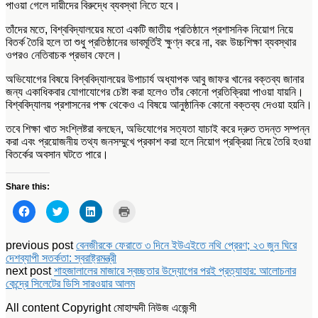
পাওয়া গেলে দায়ীদের বিরুদ্ধে ব্যবস্থা নিতে হবে।
তাঁদের মতে, বিশ্ববিদ্যালয়ের মতো একটি জাতীয় প্রতিষ্ঠানে প্রশাসনিক নিয়োগ নিয়ে
বিতর্ক তৈরি হলে তা শুধু প্রতিষ্ঠানের ভাবমূর্তিই ক্ষুণ্ন করে না, বরং উচ্চশিক্ষা ব্যবস্থার
ওপরও নেতিবাচক প্রভাব ফেলে।
অভিযোগের বিষয়ে বিশ্ববিদ্যালয়ের উপাচার্য অধ্যাপক আবু জাফর খানের বক্তব্য জানার
জন্য একাধিকবার যোগাযোগের চেষ্টা করা হলেও তাঁর কোনো প্রতিক্রিয়া পাওয়া যায়নি।
বিশ্ববিদ্যালয় প্রশাসনের পক্ষ থেকেও এ বিষয়ে আনুষ্ঠানিক কোনো বক্তব্য দেওয়া হয়নি।
তবে শিক্ষা খাত সংশ্লিষ্টরা বলছেন, অভিযোগের সত্যতা যাচাই করে দ্রুত তদন্ত সম্পন্ন
করা এবং প্রয়োজনীয় তথ্য জনসম্মুখে প্রকাশ করা হলে নিয়োগ প্রক্রিয়া নিয়ে তৈরি হওয়া
বিতর্কের অবসান ঘটতে পারে।
Share this:
Click
Click
Click
Click
to
to
to
to
share
share
share
print
on
on
on
(Opens
Facebook
Twitter
LinkedIn
in
previous post
বেনজীরকে ফেরাতে ৩ দিনে ইউএইতে নথি প্রেরণ; ২৩ জুন ঘিরে
(Opens
(Opens
(Opens
new
দেশব্যাপী সতর্কতা: স্বরাষ্ট্রমন্ত্রী
in
in
in
window)
new
new
new
next post
শাহজালালের মাজারে স্বচ্ছতার উদ্যোগের পরই প্রত্যাহার: আলোচনার
window)
window)
window)
কেন্দ্রে সিলেটের ডিসি সারওয়ার আলম
All content Copyright মোহাম্মদী নিউজ এজেন্সী