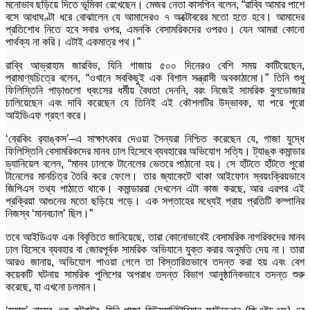
মনোভাব ছড়িয়ে দিতে ভূমিকা রেখেছেন। মেজর নেতা কাসপিন বলেন, “রাব্বি আমার পাশে
বসে আধাঘণ্টা ধরে বোঝালেন যে আমাদেরও ৭ অক্টোবরের মতো হতে হবে। আমাদের
প্রতিশোধ নিতে হবে সবার ওপর, এমনকি বেসামরিকদের ওপরও। যেন আমরা কোনো
পার্থক্য না করি। এটাই একমাত্র পথ।”
রাব্বি আভ্রাহাম জারবিভ, যিনি গাজায় ৫০০ দিনেরও বেশি সময় কাটিয়েছেন,
প্রামাণ্যচিত্রে বলেন, “ওখানে সবকিছুই এক বিশাল সন্ত্রাসী অবকাঠামো।” তিনি শুধু
ফিলিস্তিনি পাড়াগুলো ধ্বংসের ধর্মীয় বৈধতা দেননি, বরং নিজেই সামরিক বুলডোজার
চালিয়েছেন এবং দাবি করেছেন যে তিনিই এই কৌশলটির উদ্ভাবক, যা পরে পুরো
আইডিএফ গ্রহণ করে।
‘ব্রেকিং র‌্যাঙ্কস’–এ সাক্ষাৎকার দেওয়া সৈন্যরা নিশ্চিত করেছেন যে, গাজা যুদ্ধে
ফিলিস্তিনি বেসামরিকদের মানব ঢাল হিসেবে ব্যবহারের অভিযোগ সত্যি। ট্যাঙ্ক কমান্ডার
ড্যানিয়েল বলেন, “মানব ঢালকে টানেলের ভেতরে পাঠানো হয়। সে হাঁটতে হাঁটতে পুরো
টানেলের মানচিত্র তৈরি করে ফেলে। তার জ্যাকেটে থাকা আইফোন স্বয়ংক্রিয়ভাবে
জিপিএস তথ্য পাঠাতে থাকে। কমান্ডাররা দেখলেন এটা কাজ করছে, আর এরপর এই
প্রক্রিয়া আগুনের মতো ছড়িয়ে পড়ে। এক সপ্তাহের মধ্যেই প্রায় প্রতিটি কম্পানির
নিজস্ব ‘মানবঢাল’ ছিল।”
তবে আইডিএফ এক বিবৃতিতে জানিয়েছে, তারা কোনোভাবেই বেসামরিক নাগরিকদের মানব
ঢাল হিসেবে ব্যবহার বা জোরপূর্বক সামরিক অভিযানে যুক্ত করার অনুমতি দেয় না। তারা
আরও জানায়, অভিযোগ পাওয়া গেলে তা বিস্তারিতভাবে তদন্ত করা হয় এবং বেশ
কয়েকটি ঘটনায় সামরিক পুলিশের অপরাধ তদন্ত বিভাগ আনুষ্ঠানিকভাবে তদন্ত শুরু
করেছে, যা এখনো চলমান।