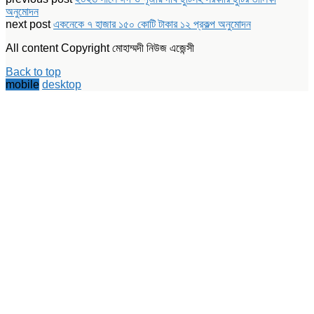
(Opens
(Opens
(Opens
new
অনুমোদন
in
in
in
window)
new
new
new
next post
একনেকে ৭ হাজার ১৫০ কোটি টাকার ১২ প্রকল্প অনুমোদন
window)
window)
window)
All content Copyright মোহাম্মদী নিউজ এজেন্সী
Back to top
mobile
desktop