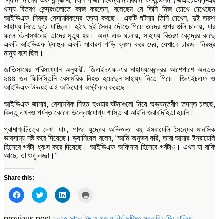
‘স্যাম’ নামের এক কন্ট্রাক্টর, যিনি গাজা হিউম্যানিটারিয়ান ফাউন্ডেশন (জিএইচএফ)-এর
খাদ্য বিতরণ কেন্দ্রগুলোতে কাজ করতেন, বলেছেন যে তিনি নিজ চোখে দেখেছেন
আইডিএফ নিরস্ত্র বেসামরিকদের হত্যা করছে। একটি ঘটনায় তিনি দেখেন, দুই তরুণ
সাহায্য নিতে ছুটে যাচ্ছিল। হঠাৎ দুই সৈন্য দৌড়ে গিয়ে তাদের ওপর গুলি চালায়, যার
ফলে ঘটনাস্থলেই তাদের মৃত্যু হয়। অন্য এক ঘটনায়, সাহায্য বিতরণ কেন্দ্রের কাছে
একটি আইডিএফ ট্যাঙ্ক একটি সাধারণ গাড়ি ধ্বংস করে দেয়, যেখানে চারজন নিরস্ত্র
মানুষ বসে ছিল।
জাতিসংঘের পরিসংখ্যান অনুযায়ী, জিএইচএফ-এর সাহায্যকেন্দ্রের আশেপাশে অন্তত
৯৪৪ জন ফিলিস্তিনি বেসামরিক নিহত হয়েছেন সাহায্য নিতে গিয়ে। জিএইচএফ ও
আইডিএফ উভয়ই এই অভিযোগ অস্বীকার করেছে।
আইডিএফ জানায়, বেসামরিক নিহত হওয়ার ঘটনাগুলো নিয়ে অভ্যন্তরীণ তদন্ত চলছে,
কিন্তু এখনও পর্যন্ত কোনো উল্লেখযোগ্য শাস্তি বা আইনি জবাবদিহিতা হয়নি।
প্রামাণ্যচিত্রে দেখা যায়, গাজা যুদ্ধের অভিজ্ঞতা বহু ইসরায়েলি সৈন্যের মানসিক
ভারসাম্য নষ্ট করে দিয়েছে। ড্যানিয়েল বলেন, “আমি অনুভব করি, তারা আমার ইসরায়েলি
হিসেবে গর্বটা ধ্বংস করে দিয়েছে। আইডিএফ অফিসার হিসেবে গর্বটাও। এখন যা বাকি
আছে, তা শুধু লজ্জা।”
Share this:
Click
Click
Click
Click
to
to
to
to
share
share
share
print
on
on
on
(Opens
Facebook
Twitter
LinkedIn
in
previous post
২০২৬ সালে ঈদ ও পূজায় দীর্ঘ ছুটিসহ সরকারি ছুটির তালিকা