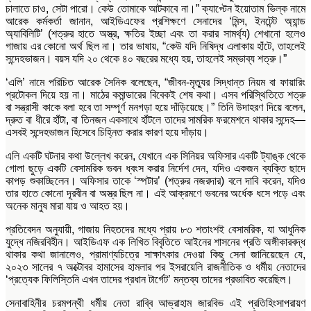
চালাতে চাও, সেটা পারো। কেউ তোমাকে আটকাবে না।” ক্যাপ্টেন ইয়োতাম ভিল্ক নামে
আরেক কর্মকর্তা জানান, আইডিএফের প্রশিক্ষণে সেনাদের ‘মিন্স, ইনটেন্ট অ্যান্ড
অ্যাবিলিটি’ (শত্রুর হাতে অস্ত্র, ক্ষতির ইচ্ছা এবং তা করার সামর্থ্য) শেখানো হলেও
গাজায় এর কোনো অর্থ ছিল না। তার ভাষায়, “কেউ যদি নিষিদ্ধ এলাকায় হাঁটে, তাহলেই
সন্দেহভাজন। বয়স যদি ২০ থেকে ৪০ বছরের মধ্যে হয়, তাহলেই সম্ভাব্য শত্রু।”
‘এলি’ নামে পরিচিত আরেক সৈনিক বলেছেন, “জীবন-মৃত্যুর সিদ্ধান্ত নিয়ম বা ফায়ারিং
প্রটোকল দিয়ে হয় না। মাঠের কমান্ডারের বিবেকই শেষ কথা। এসব পরিস্থিতিতে শত্রু
বা সন্ত্রাসী কাকে বলা হবে তা সম্পূর্ণ মনগড়া হয়ে দাঁড়িয়েছে।” তিনি উদাহরণ দিয়ে বলেন,
দ্রুত বা ধীরে হাঁটা, বা তিনজন একসাথে হাঁটলে তাদের সামরিক ফরমেশনে থাকার সন্দেহ—
এসবই সন্দেহভাজন হিসেবে চিহ্নিত করার কারণ হয়ে দাঁড়ায়।
এলি একটি ঘটনার কথা উল্লেখ করেন, যেখানে এক সিনিয়র অফিসার একটি ট্যাঙ্ক থেকে
গোলা ছুড়ে একটি বেসামরিক ভবন ধ্বংস করার নির্দেশ দেন, যদিও একজন ব্যক্তি ছাদে
কাপড় শুকাচ্ছিলেন। অফিসার তাকে ‘স্পটার’ (শত্রুর নজরদার) বলে দাবি করেন, যদিও
তার হাতে কোনো দূরবীন বা অস্ত্র ছিল না। এই আক্রমণে ভবনের অর্ধেক ধসে পড়ে এবং
অনেক মানুষ মারা যায় ও আহত হয়।
প্রতিবেদন অনুযায়ী, গাজায় নিহতদের মধ্যে প্রায় ৮৩ শতাংশই বেসামরিক, যা আধুনিক
যুদ্ধে নজিরবিহীন। আইডিএফ এক লিখিত বিবৃতিতে আইনের শাসনের প্রতি অঙ্গীকারবদ্ধ
থাকার কথা জানালেও, প্রামাণ্যচিত্রে সাক্ষাৎকার দেওয়া কিছু সেনা জানিয়েছেন যে,
২০২৩ সালের ৭ অক্টোবর হামাসের হামলার পর ইসরায়েলি রাজনীতিক ও ধর্মীয় নেতাদের
‘প্রত্যেক ফিলিস্তিনি এখন তাদের প্রধান টার্গেট’ মন্তব্য তাদের প্রভাবিত করেছিল।
সেনাবাহিনীর চরমপন্থী ধর্মীয় নেতা রাব্বি আভ্রাহাম জারবিভ এই প্রতিহিংসাপরায়ণ