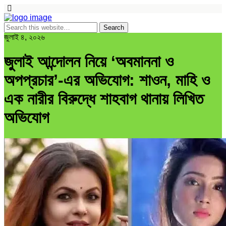
জুলাই ৪, ২০২৬
জুলাই আন্দোলন নিয়ে ‘অবমাননা ও
অপপ্রচার’-এর অভিযোগ: শাওন, মাহি ও
এক নারীর বিরুদ্ধে শাহবাগ থানায় লিখিত
অভিযোগ