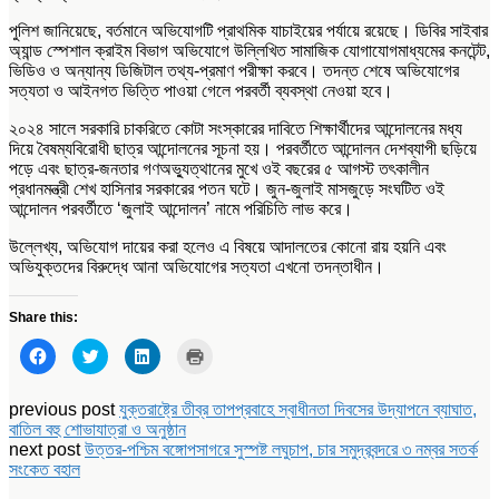
পুলিশ জানিয়েছে, বর্তমানে অভিযোগটি প্রাথমিক যাচাইয়ের পর্যায়ে রয়েছে। ডিবির সাইবার
অ্যান্ড স্পেশাল ক্রাইম বিভাগ অভিযোগে উল্লিখিত সামাজিক যোগাযোগমাধ্যমের কনটেন্ট,
ভিডিও ও অন্যান্য ডিজিটাল তথ্য-প্রমাণ পরীক্ষা করবে। তদন্ত শেষে অভিযোগের
সত্যতা ও আইনগত ভিত্তি পাওয়া গেলে পরবর্তী ব্যবস্থা নেওয়া হবে।
২০২৪ সালে সরকারি চাকরিতে কোটা সংস্কারের দাবিতে শিক্ষার্থীদের আন্দোলনের মধ্য
দিয়ে বৈষম্যবিরোধী ছাত্র আন্দোলনের সূচনা হয়। পরবর্তীতে আন্দোলন দেশব্যাপী ছড়িয়ে
পড়ে এবং ছাত্র-জনতার গণঅভ্যুত্থানের মুখে ওই বছরের ৫ আগস্ট তৎকালীন
প্রধানমন্ত্রী শেখ হাসিনার সরকারের পতন ঘটে। জুন-জুলাই মাসজুড়ে সংঘটিত ওই
আন্দোলন পরবর্তীতে ‘জুলাই আন্দোলন’ নামে পরিচিতি লাভ করে।
উল্লেখ্য, অভিযোগ দায়ের করা হলেও এ বিষয়ে আদালতের কোনো রায় হয়নি এবং
অভিযুক্তদের বিরুদ্ধে আনা অভিযোগের সত্যতা এখনো তদন্তাধীন।
Share this:
Click
Click
Click
Click
to
to
to
to
share
share
share
print
on
on
on
(Opens
Facebook
Twitter
LinkedIn
in
previous post
যুক্তরাষ্ট্রে তীব্র তাপপ্রবাহে স্বাধীনতা দিবসের উদ্‌যাপনে ব্যাঘাত,
(Opens
(Opens
(Opens
new
বাতিল বহু শোভাযাত্রা ও অনুষ্ঠান
in
in
in
window)
new
new
new
next post
উত্তর-পশ্চিম বঙ্গোপসাগরে সুস্পষ্ট লঘুচাপ, চার সমুদ্রবন্দরে ৩ নম্বর সতর্ক
window)
window)
window)
সংকেত বহাল