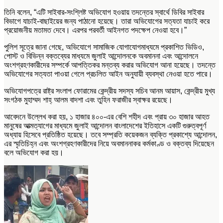
তিনি বলেন, “এটি সাইবার-সংশ্লিষ্ট অভিযোগ হওয়ায় তদন্তের স্বার্থে ডিবির সাইবার
বিভাগে যাচাই-বাছাইয়ের জন্য পাঠানো হয়েছে। তারা অভিযোগের সত্যতা যাচাই করে
প্রয়োজনীয় মতামত দেবে। এরপর পরবর্তী আইনগত পদক্ষেপ নেওয়া হবে।”
পুলিশ সূত্রে জানা গেছে, অভিযোগে সামাজিক যোগাযোগমাধ্যমে প্রকাশিত ভিডিও,
পোস্ট ও বিভিন্ন বক্তব্যের মাধ্যমে জুলাই আন্দোলনকে অবমাননা এবং আন্দোলনে
অংশগ্রহণকারীদের সম্পর্কে আপত্তিকর মন্তব্য করার অভিযোগ আনা হয়েছে। তদন্তে
অভিযোগের সত্যতা পাওয়া গেলে প্রচলিত আইন অনুযায়ী ব্যবস্থা নেওয়া হতে পারে।
অভিযোগপত্রে রাষ্ট্র সংলাপ ফোরামের কেন্দ্রীয় সদস্য সচিব আনম আয়াস, কেন্দ্রীয় মুখ্য
সংগঠক মুহাম্মদ শাহ্ আলম বাদশা এবং তুহিন ফরাজীর স্বাক্ষর রয়েছে।
আবেদনে উল্লেখ করা হয়, ১ হাজার ৪০০-এর বেশি শহীদ এবং প্রায় ৩০ হাজার আহত
মানুষের আত্মত্যাগের মাধ্যমে জুলাই আন্দোলন বাংলাদেশের ইতিহাসে একটি গুরুত্বপূর্ণ
অধ্যায় হিসেবে প্রতিষ্ঠিত হয়েছে। তবে সম্প্রতি কয়েকজন ব্যক্তি প্রকাশ্যে আন্দোলন,
এর স্মৃতিচিহ্ন এবং অংশগ্রহণকারীদের নিয়ে অবমাননাকর কর্মকাণ্ড ও বক্তব্য দিয়েছেন
বলে অভিযোগ করা হয়।