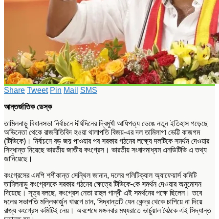
Share
Tweet
Pin
Mail
SMS
আন্তর্জাতিক ডেস্ক
তামিলনাড়ু বিধানসভা নির্বাচনে দীর্ঘদিনের দ্বিমুখী আধিপত্য ভেঙে নতুন ইতিহাস গড়েছে
অভিনেতা থেকে রাজনীতিবিদ হওয়া
থালাপতি বিজয়
-এর দল
তামিলাগা ভেট্টি কাজগম
(টিভিকে)। নির্বাচনে বড় জয় পাওয়ার পর সরকার গঠনের লক্ষ্যে দলটিকে সমর্থন দেওয়ার
সিদ্ধান্ত নিয়েছে
ভারতীয় জাতীয় কংগ্রেস
। ভারতীয় সংবাদমাধ্যম এনডিটিভি এ তথ্য
জানিয়েছে।
কংগ্রেসের এমপি
শশীকান্ত সেন্থিল
জানান, দলের পলিটিক্যাল অ্যাফেয়ার্স কমিটি
তামিলনাড়ু কংগ্রেসকে সরকার গঠনের ক্ষেত্রে টিভিকে-কে সমর্থন দেওয়ার অনুমোদন
দিয়েছে। সূত্র বলছে, কংগ্রেস নেতা
রাহুল গান্ধী
এই সমর্থনের পক্ষে ছিলেন। তবে
দলের সভাপতি
মল্লিকার্জুন খারগে
চান, সিদ্ধান্তটি যেন কেন্দ্র থেকে চাপিয়ে না দিয়ে
রাজ্য কংগ্রেস কমিটিই নেয়। অবশেষে মঙ্গলবার মধ্যরাতে ভার্চুয়াল বৈঠকে এই সিদ্ধান্ত