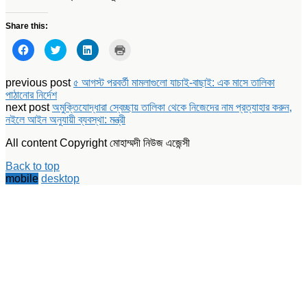
Share this:
Click
Click
Click
Click
to
to
to
to
share
share
share
print
on
on
on
(Opens
Facebook
Twitter
LinkedIn
in
previous post
৫ আগস্ট পরবর্তী মামলাগুলো যাচাই-বাছাই: এক মাসে তালিকা
(Opens
(Opens
(Opens
new
পাঠানোর নির্দেশ
in
in
in
window)
new
new
new
next post
অমুক্তিযোদ্ধারা স্বেচ্ছায় তালিকা থেকে নিজেদের নাম প্রত্যাহার করুন,
window)
window)
window)
নইলে আইন অনুযায়ী ব্যবস্থা: মন্ত্রী
All content Copyright মোহাম্মদী নিউজ এজেন্সী
Back to top
mobile
desktop