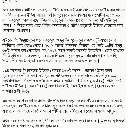
চূড়ান্ত হয়।
তবে কংগ্রেস একটি শর্ত দিয়েছে— টিভিকে কখনোই
ন্যাশনাল ডেমোক্রেটিক অ্যালায়েন্স
(এনডিএ) বা
অল ইন্ডিয়া আন্না দ্রাবিড় মুন্নেত্র কাজগম
-এর সঙ্গে জোট করতে পারবে
না। কংগ্রেস আশা করছে, বিজয়ের নেতৃত্বাধীন সরকারে তারা অন্তত দুটি মন্ত্রিত্ব
পাবে। এ বিষয়ে দলের নেতা গিরিশ চোদানকার ও প্রবীণ চক্রবর্তী টিভিকে নেতাদের সঙ্গে
যোগাযোগ রাখছেন।
এদিকে এই সিদ্ধান্তের ফলে কংগ্রেস ও
দ্রাবিড় মুন্নেত্র কাজগম
(ডিএমকে)-এর
দীর্ঘদিনের জোট ভেঙে গেছে। ২০১৯ সালের লোকসভা নির্বাচনে এই জোট ৩৯টির মধ্যে
৩৮টি আসনে জয় পেয়েছিল এবং ২০২৪ সালে সবকটি আসনই জিতেছিল। জোট ভাঙাকে
‘পিঠে ছুরি মারা’ বলে মন্তব্য করেছেন ডিএমকে মুখপাত্র এ. সারাভানান। তার দাবি,
ডিএমকে-র সমর্থন ছাড়া কংগ্রেস তাদের ৫টি আসন জিততে পারত না।
২৩৪ আসনের বিধানসভায় টিভিকে পেয়েছে ১০৮টি আসন। সরকার গঠনের জন্য
প্রয়োজন ১১৮টি আসন। কংগ্রেসের ৫টি আসন যোগ হলে তাদের মোট দাঁড়ায় ১১৩।
সংখ্যাগরিষ্ঠতা নিশ্চিত করতে টিভিকে এখন
কমিউনিস্ট পার্টি অব ইন্ডিয়া
(২),
কমিউনিস্ট
পার্টি অব ইন্ডিয়া (মার্কসবাদী)
(২) এবং
বিদুথালাই চিরুথাইগাল কাছি
(২)-এর সমর্থন
পাওয়ার চেষ্টা করছে।
এর আগে কংগ্রেস জানিয়েছিল, থালাপতি বিজয় নতুন সরকার গঠনের জন্য তাদের সমর্থন
চেয়েছেন। দলটি মনে করে, তামিলনাড়ুর জনগণ ধর্মনিরপেক্ষ সরকারের পক্ষে রায় দিয়েছে
এবং তারা চায় না যে
ভারতীয় জনতা পার্টি
বা তাদের মিত্ররা রাজ্যের ক্ষমতায় আসুক।
এখন সরকার গঠনের জন্য আনুষ্ঠানিকভাবে দাবি জানাতে হবে বিজয়কে। এরপরই মুখ্যমন্ত্রী
হিসেবে তার শপথ গ্রহণের পথ সুগম হবে।