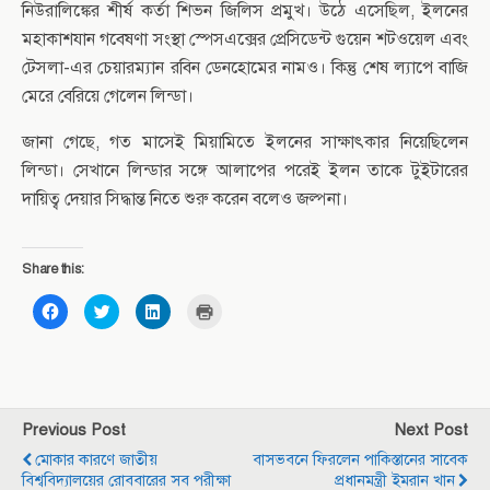
নিউরালিঙ্কের শীর্ষ কর্তা শিভন জিলিস প্রমুখ। উঠে এসেছিল, ইলনের
মহাকাশযান গবেষণা সংস্থা স্পেসএক্সের প্রেসিডেন্ট গুয়েন শটওয়েল এবং
টেসলা-এর চেয়ারম্যান রবিন ডেনহোমের নামও। কিন্তু শেষ ল্যাপে বাজি
মেরে বেরিয়ে গেলেন লিন্ডা।
জানা গেছে, গত মাসেই মিয়ামিতে ইলনের সাক্ষাৎকার নিয়েছিলেন
লিন্ডা। সেখানে লিন্ডার সঙ্গে আলাপের পরেই ইলন তাকে টুইটারের
দায়িত্ব দেয়ার সিদ্ধান্ত নিতে শুরু করেন বলেও জল্পনা।
Share this:
C
C
C
C
l
l
l
l
i
i
i
i
c
c
c
c
k
k
k
k
t
t
t
t
o
o
o
o
s
s
s
p
h
h
h
r
a
a
a
i
Previous Post
Next Post
r
r
r
n
e
e
e
t
মোকার কারণে জাতীয়
বাসভবনে ফিরলেন পাকিস্তানের সাবেক
o
o
o
(
n
n
n
O
বিশ্ববিদ্যালয়ের রোববারের সব পরীক্ষা
প্রধানমন্ত্রী ইমরান খান