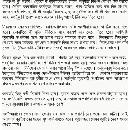
পরিকল্পনা খুব জরুরি। ক্রেতা বা ব্যবহারকারীর চাহিদা অনুযায়ী বিপণন কৌশল ঠিক করতে
হবে। দৈনিক ব্যবসায়িক কার্যক্রম কিভাবে চলবে, পণ্য তৈরিতে সময় কত দিন লাগবে,
কতজন কর্মী লাগবে, কী কী সরঞ্জাম কিনতে হবে, আনুষঙ্গিক আর কী কী খরচ হবে, কখন,
কবে, কতটুকু বিনিয়োগ করতে হব্তেসব কিছু আগেই ঠিক করে নিতে হবে।
নিবন্ধনের ক্ষেত্রে প্রতিষ্ঠান ব্যক্তিমালিকানা নাকি অংশীদারি হবে তা ঠিক করে নিতে
হবে। কোনটিতে কী সুবিধা উকিলের সঙ্গে পরামর্শ করে জেনে নিতে হবে। সংশ্লিষ্ট
ব্যবসায়ী সংগঠনের সঙ্গে যোগাযোগ করেও সহায়তা পাওয়া যাবে। নিবন্ধনের সিদ্ধান্ত
নেওয়ার সময় আয়কর, ব্যাংকঋণ ইত্যাদি বিষয় মাথায় রাখতে হবে। নিবন্ধনের পাশাপাশি
মূসক, টিন (ট্যাক্স আইডেন্টিফিকেশন নম্বর) সংক্রান্ত কাজও করিয়ে নেওয়া ভালো।
নিজের মূলধন নিয়ে শুরু করাই ভালো। প্রথম দুই বছর সফলভাবে চালাতে পারলে তথ্য-
প্রযুক্তি ব্যবসায় দেশি-বিদেশি বিনিয়োগ পাওয়া সহজ হয়। তখন ব্যবসার পরিসর দ্রুত
বাড়ানো যায়। বিনিয়োগ জোগাড় করার আরো কিছু উপায় রয়েছে। তথ্য-প্রযুক্তির নতুন
উদ্যোগে বিনিয়োগের জন্য দেশ-বিদেশে বিভিন্ন প্রতিযোগিতা হয়। সেখানে সম্ভাবনাময়
ব্যবসায় বিনিয়োগে আগ্রহীরা অংশ নেন। সংশ্লিষ্ট ব্যবসায়ী সংগঠনের সঙ্গে যোগাযোগ
রাখলে এসব প্রতিযোগিতার খোঁজখবর পাওয়া যায়।
শুরুতেই কিছু কর্মী নিয়োগ দিতে হবে। ব্যবসা বাড়ার সঙ্গে সঙ্গে জনবল বাড়াতে হবে।
জনবল নিয়োগে দক্ষতা দেখাতে হবে। সত্, আন্তরিক ও প্রতিভাবান কর্মী নিয়োগ দিতে না
পারলে ব্যবসায় বিফল হওয়ার আশঙ্কা বেশি।
সফটওয়্যারের ক্ষেত্র বড় হওয়ায় সব কাজ এক প্রতিষ্ঠানের পক্ষে করা কঠিন। তাই
অন্যান্য প্রতিষ্ঠানের সঙ্গেও সুসম্পর্ক রাখতে হবে। প্রয়োজনে সেসব প্রতিষ্ঠানের সহায়তা
নেওয়া যাবে।