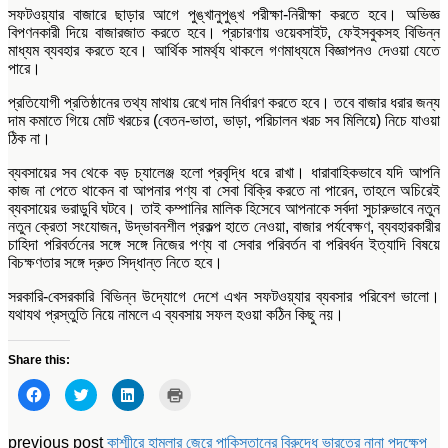
সফটওয়্যার বাজারে ছাড়ার আগে পুঙ্খানুপুঙ্খ পরীক্ষা-নিরীক্ষা করতে হবে। অভিজ্ঞ
বিপণনকারী দিয়ে বাজারজাত করতে হবে। প্রচারণায় ওয়েবসাইট, ফেইসবুকসহ বিভিন্ন
মাধ্যম ব্যবহার করতে হবে। আর্থিক সামর্থ্য থাকলে গণমাধ্যমে বিজ্ঞাপনও দেওয়া যেতে
পারে।
প্রতিযোগী প্রতিষ্ঠানের তথ্য মাথায় রেখে দাম নির্ধারণ করতে হবে। তবে বাজার ধরার জন্য
দাম কমাতে গিয়ে মোট খরচের (বেতন-ভাতা, ভাড়া, পরিচালন খরচ সব মিলিয়ে) নিচে যাওয়া
ঠিক না।
ব্যবসায়ের সব থেকে বড় চ্যালেঞ্জ হলো প্রবৃদ্ধি ধরে রাখা। ধারাবাহিকভাবে যদি আপনি
কাজ না পেতে থাকেন বা আপনার পণ্য বা সেবা বিক্রি করতে না পারেন, তাহলে অচিরেই
ব্যবসায়ের ভরাডুবি ঘটবে। তাই কম্পানির মালিক হিসেবে আপনাকে সর্বদা সুচারুভাবে নতুন
নতুন ক্রেতা সংযোজন, উদ্ভাবনশীল প্রকল্প হাতে নেওয়া, বাজার পর্যবেক্ষণ, ব্যবহারকারীর
চাহিদা পরিবর্তনের সঙ্গে সঙ্গে নিজের পণ্য বা সেবার পরিবর্তন বা পরিবর্ধন ইত্যাদি বিষয়ে
বিচক্ষণতার সঙ্গে দ্রুত সিদ্ধান্ত নিতে হবে।
সরকারি-বেসরকারি বিভিন্ন উদ্যোগে দেশে এখন সফটওয়্যার ব্যবসার পরিবেশ ভালো।
যথাযথ প্রস্তুতি নিয়ে নামলে এ ব্যবসায় সফল হওয়া কঠিন কিছু নয়।
Share this:
Click
Click
Click
Click
to
to
to
to
share
share
share
print
on
on
on
(Opens
Facebook
Twitter
LinkedIn
in
previous post
কাশ্মীরে হামলার জেরে পাকিস্তানের বিরুদ্ধে ভারতের নানা পদক্ষেপ