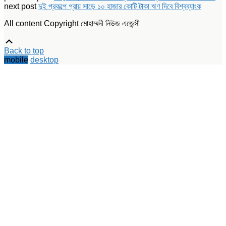
(Opens
(Opens
(Opens
new
next post
দুই প্রকল্পে প্রায় সাড়ে ১০ হাজার কোটি টাকা ঋণ দিবে বিশ্বব্যাংক
in
in
in
window)
new
new
new
window)
window)
window)
All content Copyright মোহাম্মদী নিউজ এজেন্সী
Scroll
Up
Back to top
mobile
desktop