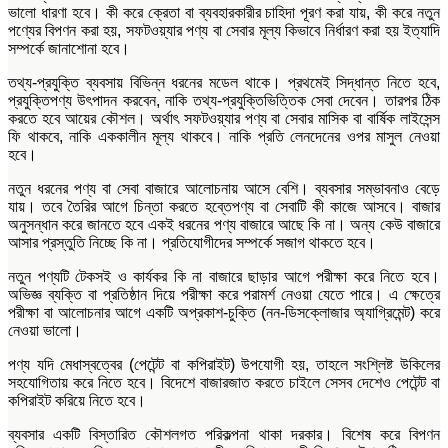
ভালো ধারণা হবে। কী করে ক্রেতা বা ব্যবহারকারীর চাহিদা পূরণ করা যায়, কী করে নতুন
পণ্যের বিপণন করা হয়, সফটওয়্যার পণ্য বা সেবার মূল্য কিভাবে নির্ধারণ করা হয় ইত্যাদি
সম্পর্কে জানাশোনা হবে।
তথ্য-প্রযুক্তি ব্যবসায় বিভিন্ন ধরনের মডেল থাকে। প্রথমেই সিদ্ধান্ত নিতে হবে,
প্রযুক্তিপণ্য উৎপাদন করবেন, নাকি তথ্য-প্রযুক্তিভিত্তিক সেবা দেবেন। তারপর ঠিক
করতে হবে আয়ের কৌশল। অর্থাৎ সফটওয়্যার পণ্য বা সেবার মাসিক বা বার্ষিক লাইসেন্স
ফি থাকবে, নাকি এককালীন মূল্য থাকবে। নাকি প্রতি লেনদেনের ওপর মাসুল নেওয়া
হবে।
নতুন ধরনের পণ্য বা সেবা বাজারে আলোচনায় আসে বেশি। ব্যবসার সম্ভাবনাও বেড়ে
যায়। তবে তৈরির আগে চিন্তা করতে হব্তেপণ্য বা সেবাটি কী কাজে আসবে। বাজার
অনুসন্ধান করে জানতে হবে একই ধরনের পণ্য বাজারে আছে কি না। অন্য কেউ বাজারে
আসার প্রস্তুতি নিচ্ছে কি না। প্রতিযোগীদের সম্পর্কে সজাগ থাকতে হবে।
নতুন পণ্যটি টেকসই ও কার্যকর কি না বাজারে ছাড়ার আগে পরীক্ষা করে নিতে হবে।
অভিজ্ঞ ব্যক্তি বা প্রতিষ্ঠান দিয়ে পরীক্ষা করে পরামর্শ নেওয়া যেতে পারে। এ ক্ষেত্রে
পরীক্ষা বা আলোচনার আগে একটি অপ্রকাশ-চুক্তি (নন-ডিসক্লোজার অ্যাগ্রিমেন্ট) করে
নেওয়া ভালো।
পণ্য যদি মেধাস্বত্বের (পেটেন্ট বা কপিরাইট) উপযোগী হয়, তাহলে সংশ্লিষ্ট উকিলের
সহযোগিতায় করে নিতে হবে। বিদেশে বাজারজাত করতে চাইলে সেসব দেশেও পেটেন্ট বা
কপিরাইট করিয়ে নিতে হবে।
ব্যবসার একটি বিস্তারিত কৌশলগত পরিকল্পনা থাকা দরকার। বিশেষ করে বিপণন