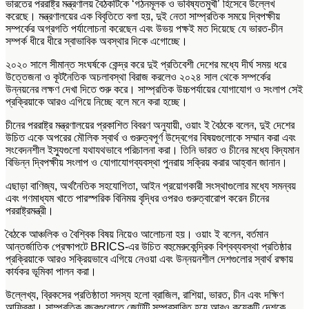
ভারতের পররাষ্ট্র মন্ত্রণালয় বৈঠকটিকে ‘গঠনমূলক ও ভবিষ্যতমুখী’ হিসেবে উল্লেখ
করেছে। মন্ত্রণালয়ের এক বিবৃতিতে বলা হয়, দুই নেতা সাম্প্রতিক সময়ে দ্বিপক্ষীয়
সম্পর্কের অগ্রগতি পর্যালোচনা করেছেন এবং উভয় পক্ষই মত দিয়েছে যে ভারত-চীন
সম্পর্ক ধীরে ধীরে স্বাভাবিক অবস্থার দিকে এগোচ্ছে।
২০২০ সালে সীমান্ত সংঘর্ষকে কেন্দ্র করে দুই প্রতিবেশী দেশের মধ্যে দীর্ঘ সময় ধরে
উত্তেজনা ও কূটনৈতিক অচলাবস্থা বিরাজ করলেও ২০২৪ সাল থেকে সম্পর্কের
উন্নয়নের লক্ষণ দেখা দিতে শুরু করে। সাম্প্রতিক উচ্চপর্যায়ের যোগাযোগ ও সংলাপ সেই
প্রক্রিয়াকে আরও এগিয়ে নিচ্ছে বলে মনে করা হচ্ছে।
চীনের পররাষ্ট্র মন্ত্রণালয়ের প্রকাশিত বিবরণ অনুযায়ী, ওয়াং ই বৈঠকে বলেন, দুই দেশের
উচিত একে অপরের মৌলিক স্বার্থ ও গুরুত্বপূর্ণ উদ্বেগের বিষয়গুলোকে সম্মান করা এবং
সংবেদনশীল ইস্যুগুলো যথাযথভাবে পরিচালনা করা। তিনি ভারত ও চীনের মধ্যে বিদ্যমান
বিভিন্ন দ্বিপক্ষীয় সংলাপ ও যোগাযোগব্যবস্থা পুনরায় সক্রিয় করার আহ্বান জানান।
এছাড়া বাণিজ্য, অর্থনৈতিক সহযোগিতা, আইন প্রয়োগকারী সংস্থাগুলোর মধ্যে সমন্বয়
এবং গণমাধ্যম খাতে পারস্পরিক বিনিময় বৃদ্ধির ওপরও গুরুত্বারোপ করেন চীনের
পররাষ্ট্রমন্ত্রী।
বৈঠকে আঞ্চলিক ও বৈশ্বিক বিষয় নিয়েও আলোচনা হয়। ওয়াং ই বলেন, বর্তমান
আন্তর্জাতিক প্রেক্ষাপটে BRICS-এর উচিত বহুমেরুকেন্দ্রিক বিশ্বব্যবস্থা প্রতিষ্ঠার
প্রক্রিয়াকে আরও সক্রিয়ভাবে এগিয়ে নেওয়া এবং উন্নয়নশীল দেশগুলোর স্বার্থ রক্ষায়
কার্যকর ভূমিকা পালন করা।
উল্লেখ্য, ব্রিকসের প্রতিষ্ঠাতা সদস্য হলো ব্রাজিল, রাশিয়া, ভারত, চীন এবং দক্ষিণ
আফ্রিকা। সাম্প্রতিক বছরগুলোতে জোটটি সম্প্রসারিত হয়ে আরও কয়েকটি দেশকে