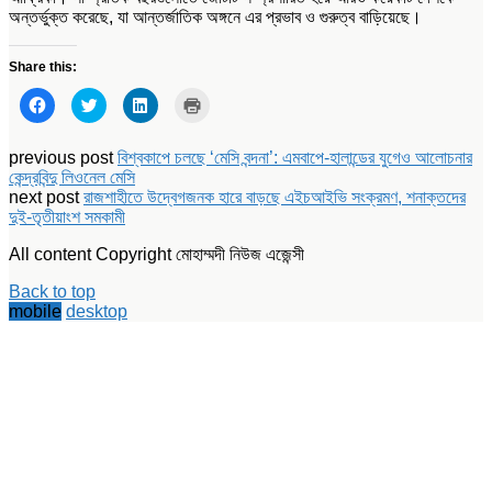
অন্তর্ভুক্ত করেছে, যা আন্তর্জাতিক অঙ্গনে এর প্রভাব ও গুরুত্ব বাড়িয়েছে।
Share this:
Click
Click
Click
Click
to
to
to
to
share
share
share
print
on
on
on
(Opens
Facebook
Twitter
LinkedIn
in
previous post
বিশ্বকাপে চলছে ‘মেসি বন্দনা’: এমবাপে-হালান্ডের যুগেও আলোচনার
(Opens
(Opens
(Opens
new
কেন্দ্রবিন্দু লিওনেল মেসি
in
in
in
window)
new
new
new
next post
রাজশাহীতে উদ্বেগজনক হারে বাড়ছে এইচআইভি সংক্রমণ, শনাক্তদের
window)
window)
window)
দুই-তৃতীয়াংশ সমকামী
All content Copyright মোহাম্মদী নিউজ এজেন্সী
Back to top
mobile
desktop