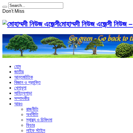
Don't Miss
মোহাম্মদী নিউজ এজেন্সী নিউজ –
হোম
জাতীয়
আন্তর্জাতিক
বিজ্ঞান ও প্রযুক্তি
খেলাধূলা
সাহিত্যপাড়া
সম্পাদকীয়
আরও
রাজনীতি
অর্থনীতি
স্বাস্থ্য ও চিকিৎসা
ফিচার
লাইফ স্টাইল