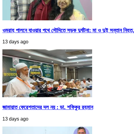
ওমরাহ পালনে যাওয়ার পথে সৌদিতে সড়ক দুর্ঘটনা: মা ও দুই সন্তান নিহত,
13 days ago
জামায়াত ফেরেশতাদের দল নয় : ডা. শফিকুর রহমান
13 days ago