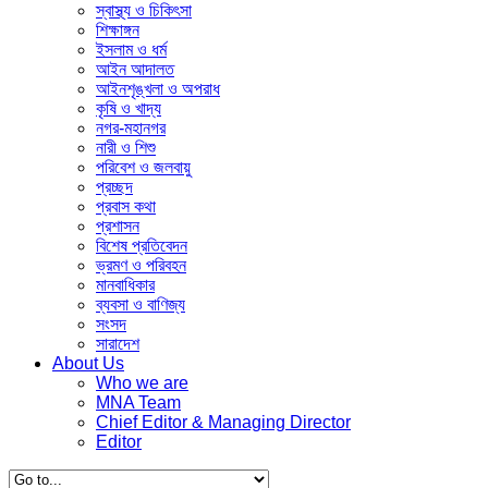
স্বাস্থ্য ও চিকিৎসা
শিক্ষাঙ্গন
ইসলাম ও ধর্ম
আইন আদালত
আইনশৃঙ্খলা ও অপরাধ
কৃষি ও খাদ্য
নগর-মহানগর
নারী ও ‍শিশু
পরিবেশ ও জলবায়ু
প্রচ্ছদ
প্রবাস কথা
প্রশাসন
বিশেষ প্রতিবেদন
ভ্রমণ ও পরিবহন
মানবাধিকার
ব্যবসা ও বাণিজ্য
সংসদ
সারাদেশ
About Us
Who we are
MNA Team
Chief Editor & Managing Director
Editor