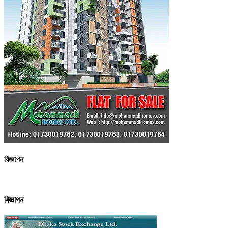
বিজ্ঞাপন
বিজ্ঞাপন