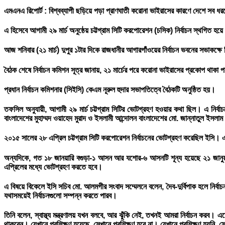
এমএনএ রিপোর্ট :
বিশ্বব্যাপী ছড়িয়ে পড়া প্রাণঘাতী করোনা ভাইরাসের কারণে দেশে সব ধরন
এ হিসেবে আগামী ২৯ মার্চ অনুষ্ঠেয় চট্টগ্রাম সিটি করপোরেশন (চসিক) নির্বাচন স্থগি
আজ শনিবার (২১ মার্চ) দুপুর ১টার দিকে রাজধানীর আগারগাঁওয়ের নির্বাচন ভবনের সভাকক্ষে 
বৈঠক শেষে নির্বাচন কমিশন সূত্র জানায়, ২১ মার্চের পরে করোনা ভাইরাসের প্রকোপ থাকা পর
প্রধান নির্বাচন কমিশনার (সিইসি) কেএম নূরুল হুদার সভাপতিত্বে বৈঠকটি অনুষ্ঠিত হয়।
তফসিল অনুযায়ী, আগামী ২৯ মার্চ চট্টগ্রাম সিটির ভোটগ্রহণ হওয়ার কথা ছিল। এ নির্বা
বাংলাদেশের মুহাম্মদ ওয়াহেদ মুরাদ ও ইসলামী আন্দোলন বাংলাদেশের মো. জান্নাতুল ইসলাম। 
২০১৫ সালের ২৮ এপ্রিল চট্টগ্রাম সিটি করপোরেশন নির্বাচনের ভোটগ্রহণ করেছিল ইসি। এ স
অন্যদিকে, গত ১৮ জানয়ারি বগুড়া-১ আসন আর যশোর-৬ আসনটি শূন্য হয়েছে ২১ জানুয়ারি
এপ্রিলের মধ্যে ভোটগ্রহণ করতে হবে।
এ বিষয়ে বিকেলে ইসি সচিব মো. আলমগীর সংবাদ সম্মেলনে বলেন, দৈব-দুর্বিপাক হলে নির্বা
যথাসময়েই নির্বাচনগুলো সম্পন্ন করতে পারব।
তিনি বলেন, স্বাস্থ্য মন্ত্রণালয় যখন বলবে, আর ঝুঁকি নেই, তখনই আমরা নির্বাচন করব। এক
থাকবেন। যেখানে প্রশিক্ষণ হয়েছে, সেখানে প্রশিক্ষণ হবে না। যেখানে প্রশিক্ষণ হয়নি, 