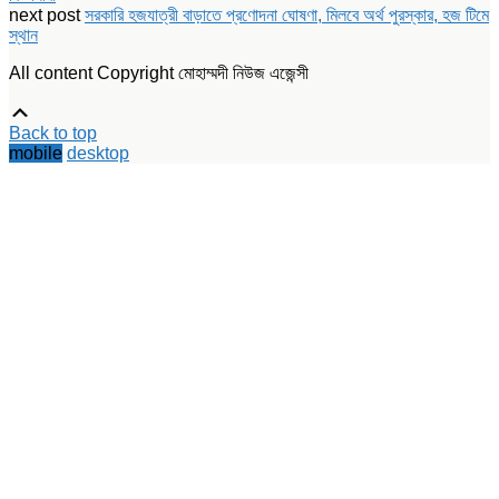
new
new
new
next post
সরকারি হজযাত্রী বাড়াতে প্রণোদনা ঘোষণা, মিলবে অর্থ পুরস্কার, হজ টিমে
window)
window)
window)
স্থান
All content Copyright মোহাম্মদী নিউজ এজেন্সী
Scroll
Up
Back to top
mobile
desktop