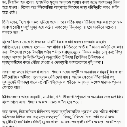
ডা. জিয়াউল হক বলেন, হামজনিত মৃত্যুর অন্যতম প্রধান কারণ হচ্ছে শ্বাসতন্ত্র বিকল
হয়ে যাওয়া। বিশেষ করে নিউমোনিয়া আক্রান্ত শিশুদের জন্য পরিস্থিতি আরও জটিল
হয়ে ওঠে।
তিনি বলেন, “হাম খুব দ্রুত ছড়িয়ে পড়ে। তবে সঠিক সময়ে চিকিৎসা শুরু করা গেলে ৯৯
শতাংশ রোগী সম্পূর্ণ সুস্থ হয়ে ওঠে। অপতথ্যে বিভ্রান্ত না হয়ে সবাইকে সচেতন
থাকতে হবে।”
হামের বিস্তার রোধে চিকিৎসকরা চারটি বিষয়ে জরুরি গুরুত্ব দেওয়ার আহ্বান
জানিয়েছেন। সেগুলো হলো— অগ্রাধিকার ভিত্তিতে জাতীয় টিকাদান কর্মসূচি জোরদার
করা; উপজেলা থেকে বিভাগীয় পর্যায় পর্যন্ত স্বাস্থ্যকেন্দ্রে ‘ফিভার কর্নার’ চালু করা; বিশ্ব
স্বাস্থ্য সংস্থা (ডব্লিউএইচও) অনুমোদিত চিকিৎসা নির্দেশিকা চিকিৎসক ও
স্বাস্থ্যকর্মীদের কাছে পৌঁছে দেওয়া ও দেশব্যাপী গণসচেতনতা বৃদ্ধি করা।
সংবাদ সম্মেলনে বিশেষজ্ঞরা জানান, শিশুদের মধ্যে অপুষ্টি ও অন্যান্য স্বাস্থ্যঝুঁকির কারণে
নিউমোনিয়ার জটিলতা তুলনামূলক বেশি দেখা যায়। অনেক ক্ষেত্রে নিউমোনিয়া শুধু
ফুসফুসেই সীমাবদ্ধ থাকে না; এটি মস্তিষ্ক ও শরীরের অন্যান্য অঙ্গেও মারাত্মক প্রভাব
ফেলতে পারে।
চিকিৎসকদের ভাষ্য অনুযায়ী, ডায়রিয়া, বমি, তীব্র পানিশূন্যতা ও অন্যান্য সংক্রমণ নিয়ে
হাসপাতালে আসা শিশুদের অবস্থা দ্রুত জটিল হয়ে পড়ে।
তারা বলেন, নিউমোনিয়ার চিকিৎসায় দ্রুত অ্যান্টিবায়োটিক প্রয়োগ এবং শরীরে পর্যাপ্ত
অক্সিজেন নিশ্চিত করা অত্যন্ত গুরুত্বপূর্ণ। কিন্তু চিকিৎসা নিতে দেরি হওয়া এবং
অ্যান্টিমাইক্রোবিয়াল রেজিস্ট্যান্সের কারণে অনেক ক্ষেত্রেই রোগীর অবস্থা সংকটাপন্ন
হয়ে পড়ে।