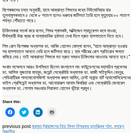
বিশেষজ্ঞদের তথ্য অনুযায়ী, হামে আক্রান্ত শিশুদের মধ্যে নিউমোনিয়ার হার
তুলনামূলকভাবে ৫ থেকে ৮ শতাংশ হলেও গুরুতর জটিলতা তৈরি হলে মৃত্যুহার ৮০ শতাংশ
পর্যন্ত পৌঁছাতে পারে।
চিকিৎসকরা সতর্ক করে বলেন, শিশুর শ্বাসকষ্ট, অক্সিজেন স্যাচুরেশন কমে যাওয়া,
দীর্ঘস্থায়ী উচ্চ জ্বর বা অস্বাভাবিক দুর্বলতা দেখা দিলে দ্রুত হাসপাতালে নিতে হবে।
শিশু রোগ বিশেষজ্ঞ অধ্যাপক ডা. আবিদ হোসেন মোল্লা বলেন, “হামে আক্রান্ত হওয়ার
পর হাসপাতালে আনতে দেরি হলে জটিলতা বাড়ে। হাম শরীরের রোগ প্রতিরোধ ক্ষমতা
কমিয়ে দেয়। তাই আক্রান্ত শিশুকে যত দ্রুত সম্ভব চিকিৎসার আওতায় আনতে হবে।”
সংবাদ সম্মেলনে আরও উপস্থিত ছিলেন বাংলাদেশ লাং ফাউন্ডেশনের মহাসচিব প্রফেসর
ডা. আসিফ মুজতাবা মাহমুদ, জয়েন্ট সেক্রেটারি অধ্যাপক ডা. কাজী সাইফুদ্দিন বেন্নুর,
পেডিয়াট্রিক পালমোনোলজিস্ট অধ্যাপক রুহুল আমিন, চেস্ট অ্যান্ড হার্ট অ্যাসোসিয়েশনের
ভাইস প্রেসিডেন্ট অধ্যাপক ডা. আনোয়ারুল আনাম কিবরিয়া এবং সেক্রেটারি জেনারেল
অধ্যাপক ডা. গোলাম সরওয়ার লিয়াকত হোসেন ভূঁইয়া প্রমুখ।
Share this:
Click
Click
Click
Click
to
to
to
to
share
share
share
print
on
on
on
(Opens
Facebook
Twitter
LinkedIn
in
previous post
বারমুডা ট্রায়াঙ্গলের নিচে মিলল বিস্ময়কর ভূতাত্ত্বিক গঠন, বলছেন
(Opens
(Opens
(Opens
new
বিজ্ঞানীরা
in
in
in
window)