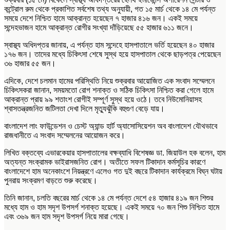
কন্ট্রোল রুম থেকে প্রকাশিত সর্বশেষ তথ্য অনুযায়ী, গত ১৫ মার্চ থেকে ১৪ মে পর্যন্ত
সময়ে দেশে নিশ্চিত হামে আক্রান্ত হয়েছেন ৭ হাজার ৪১৬ জন। একই সময়ে
সন্দেহভাজন হামে আক্রান্ত রোগীর সংখ্যা দাঁড়িয়েছে ৫৫ হাজার ৬১১ জনে।
স্বাস্থ্য অধিদপ্তর জানায়, এ পর্যন্ত হাম সন্দেহে হাসপাতালে ভর্তি হয়েছেন ৪০ হাজার
১৭৬ জন। তাদের মধ্যে চিকিৎসা শেষে সুস্থ হয়ে হাসপাতাল থেকে ছাড়পত্র পেয়েছেন
৩৬ হাজার ৫৫ জন।
এদিকে, দেশে চলমান হামের পরিস্থিতি নিয়ে শুক্রবার আয়োজিত এক সংবাদ সম্মেলনে
চিকিৎসকরা জানান, সময়মতো রোগ শনাক্ত ও সঠিক চিকিৎসা নিশ্চিত করা গেলে হামে
আক্রান্ত প্রায় ৯৯ শতাংশ রোগীই সম্পূর্ণ সুস্থ হয়ে ওঠে। তবে নিউমোনিয়াসহ
শ্বাসতন্ত্রজনিত জটিলতা দেখা দিলে মৃত্যুঝুঁকি বহুগুণ বেড়ে যায়।
বাংলাদেশ লাং ফাউন্ডেশন ও চেস্ট অ্যান্ড হার্ট অ্যাসোসিয়েশন অব বাংলাদেশ যৌথভাবে
রাজধানীতে এ সংবাদ সম্মেলনের আয়োজন করে।
লিখিত বক্তব্যে এভারকেয়ার হাসপাতালের বক্ষব্যাধি বিশেষজ্ঞ ডা. জিয়াউল হক বলেন, হাম
অত্যন্ত সংক্রামক ভাইরাসজনিত রোগ। অতীতে সফল টিকাদান কর্মসূচির কারণে
বাংলাদেশে হাম অনেকাংশে নিয়ন্ত্রণে এলেও গত দুই বছরে টিকাদান কার্যক্রমে বিঘ্ন ঘটায়
পুনরায় সংক্রমণ বাড়তে শুরু করেছে।
তিনি জানান, চলতি বছরের মার্চ থেকে ১৪ মে পর্যন্ত দেশে ৫৪ হাজার ৪১৯ জন শিশুর
মধ্যে হাম ও হাম সদৃশ উপসর্গ শনাক্ত হয়েছে। একই সময়ে ৭০ জন শিশু নিশ্চিত হামে
এবং ৩৬৯ জন হাম সদৃশ উপসর্গ নিয়ে মারা গেছে।