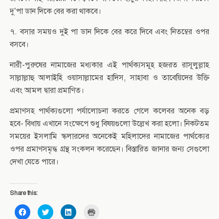
দু’পা ডান দিকে বের করা থাকবে।
৭. বসার সময়ও দুই পা ডান দিকে বের করে দিবে এবং নিতম্বের ওপর
বসবে।
নারী-পুরুষের নামাজের মধ্যকার এই পার্থক্যসমূহ হজরত রাসূলুল্লাহ
সাল্লাল্লাহু আলাইহি ওয়াসাল্লামের হাদিস, সাহাবা ও তাবেয়িদের উক্তি
এবং আমল দ্বারা প্রমাণিত।
প্রমাণসহ পার্থক্যগুলো পর্যালোচনা করতে গেলে কলেবর অনেক বড়
হবে- বিধায় এখানে সংক্ষেপে শুধু বিষয়গুলো উল্লেখ করা হলো। নিকটতম
সময়ের ইসলামি স্কলারদের অনেকেই মহিলাদের নামাজের পার্থক্যের
ওপর প্রমাণসমৃদ্ধ গ্রন্থ সংকলন করেছেন। বিস্তারিত জানার জন্য সেগুলো
দেখা যেতে পারে।
Share this:
C
C
C
C
l
l
l
l