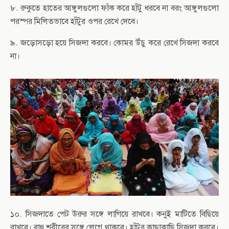
৮. রুকুতে হাতের আঙ্গুলগুলো ফাঁক করে হাঁটু ধরবে না বরং আঙ্গুলগুলো
পরস্পর মিলিতভাবে হাঁটুর ওপর রেখে দেবে।
৯. জড়োসড়ো হয়ে সিজদা করবে। কোমর উঁচু করে রেখে সিজদা করবে
না।
১০. সিজদাতে পেট উরুর সঙ্গে লাগিয়ে রাখবে। কনুই মাটিতে বিছিয়ে
রাখবে। বাহু শরীরের সঙ্গে লেগে থাকবে। হাঁটুর কাছাকাছি সিজদা করবে।