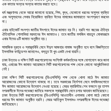
এক কাতার অন্তর অন্তর কাতার করতে হবে।
ধর্ম মন্ত্রণালয় থেকে আরো জানানো হয়েছে, শিশু, বৃদ্ধ, যেকোনো ধরনের অসুস্থ ব্যক্তি
এবং অসুস্থদের সেবায় নিয়োজিত ব্যক্তি ঈদের নামাজের জামায়াতে অংশগ্রহণ করবেন
না।
এবার হাইকোর্ট সংলগ্ন জাতীয় ঈদগাহে ঈদের জামাত হয় নি। হয়নি শত বছরের ঐতিহ্য
ঐতিহাসিক শোলাকিয়া ময়দানের ঈদ জামাতও। তবে জাতীয় মসজিদ বায়তুল মোকাররমে
এবার ঈদের ৬টি জামাত অনুষ্ঠিত হয়।
সামাজিক দূরত্ব ও স্বাস্থ্যবিধি মেনে ঈদুল আজহার নামাজ অনুষ্ঠিত হবে বলে বিজ্ঞপ্তিতে
ইসলামিক ফাউন্ডেশন জানালেও, বস্তুত টা খুব একটা দেখা যায়নি।
ঢাকা উত্তর ও দক্ষিণ সিটি করপোরেশনের সংশ্লিষ্ট কর্মকর্তাদের সঙ্গে যোগাযোগ করে জানা
যায়, এবারের ঈদ জামাত আয়োজনে সিটি করপোরেশনের পক্ষ থেকে কোনো আনুষ্ঠানিকতা
নেই।
ঢাকা দক্ষিণ সিটি করপোরেশনের (ডিএসসিসি) পক্ষ থেকে খোলা মাঠে ঈদ জামাত
আয়োজনের কোনো উদ্যোগ থাকছে না। তবে সরকারের নির্দেশনা মেনে মসজিদগুলোতে
ঈদ জামাত আয়োজনের উদ্যোগ নেওয়া হয়েছে। মেয়র ব্যারিস্টার শেখ ফজলে নূর তাপস
নগরবাসীকে ঈদের শুভেচ্ছা জানিয়ে সকলকে স্বাস্থ্যবিধি মেনে চলার আহবান জানিয়েছেন।
ঢাকা উত্তর সিটি করপোরেশনের (ডিএনসিসি) আওতাধীন এলাকায় খোলা মাঠে কোনো
ধরনের ঈদ জামাত অনুষ্ঠিত হয়নি। মেয়র আতিকুল ইসলামও নগরবাসীকে ঈদের শুভেচ্ছা
জানিয়েছেন।