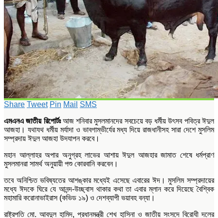
Share
Tweet
Pin
Mail
SMS
এমএনএ জাতীয় রিপোর্টঃ
আজ শনিবার মুসলমানদের সবচেয়ে বড় ধর্মীয় উৎসব পবিত্র ঈদুল
আজহা। যথাযথ ধর্মীয় মর্যাদা ও ভাবগাম্ভীর্যের মধ্য দিয়ে রাজধানীসহ সারা দেশে মুসলিম
সম্প্রদায় ঈদুল আজহা উদযাপন করবে।
মহান আল্লাহর অপার অনুগ্রহ লাভের আশায় ঈদুল আজহার জামাত শেষে ধর্মপ্রাণ
মুসলমানরা সামর্থ অনুয়ায়ী পশু কোরবানি করবেন।
তবে অনিশ্চিত ভবিষ্যতের আশঙ্কার মধ্যেই এসেছে এবারের ঈদ। মুসলিম সম্প্রদায়ের
মধ্যে ঈদকে ঘিরে যে আনন্দ-উচ্ছ্বাস থাকার কথা তা এবার ম্লান করে দিয়েছে বৈশ্বিক
মহামারি করোনাভাইরাস (কভিড ১৯) ও দেশব্যাপী ভয়াবহ বন্যা।
রাষ্ট্রপতি মো. আবদুল হামিদ, প্রধানমন্ত্রী শেখ হাসিনা ও জাতীয় সংসদে বিরোধী দলের