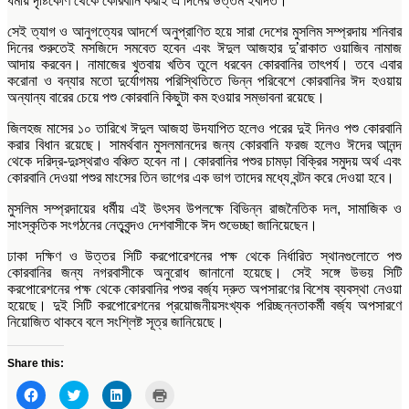
ধর্মীয় দৃষ্টিকোণ থেকে কোরবানি করাই এ দিনের উত্তম ইবাদত।
সেই ত্যাগ ও আনুগত্যের আদর্শে অনুপ্রাণিত হয়ে সারা দেশের মুসলিম সম্প্রদায় শনিবার
দিনের শুরুতেই মসজিদে সমবেত হবেন এবং ঈদুল আজহার দু’রাকাত ওয়াজিব নামাজ
আদায় করবেন। নামাজের খুতবায় খতিব তুলে ধরবেন কোরবানির তাৎপর্য। তবে এবার
করোনা ও বন্যার মতো দুর্যোগময় পরিস্থিতিতে ভিন্ন পরিবেশে কোরবানির ঈদ হওয়ায়
অন্যান্য বারের চেয়ে পশু কোরবানি কিছুটা কম হওয়ার সম্ভাবনা রয়েছে।
জিলহজ মাসের ১০ তারিখে ঈদুল আজহা উদযাপিত হলেও পরের দুই দিনও পশু কোরবানি
করার বিধান রয়েছে। সামর্থবান মুসলমানদের জন্য কোরবানি ফরজ হলেও ঈদের আনন্দ
থেকে দরিদ্র-দুঃস্থরাও বঞ্চিত হবেন না। কোরবানির পশুর চামড়া বিক্রির সমুদয় অর্থ এবং
কোরবানি দেওয়া পশুর মাংসের তিন ভাগের এক ভাগ তাদের মধ্যে বন্টন করে দেওয়া হবে।
মুসলিম সম্প্রদায়ের ধর্মীয় এই উৎসব উপলক্ষে বিভিন্ন রাজনৈতিক দল, সামাজিক ও
সাংস্কৃতিক সংগঠনের নেতৃবৃন্দও দেশবাসীকে ঈদ শুভেচ্ছা জানিয়েছেন।
ঢাকা দক্ষিণ ও উত্তর সিটি করপোরেশনের পক্ষ থেকে নির্ধারিত স্থানগুলোতে পশু
কোরবানির জন্য নগরবাসীকে অনুরোধ জানানো হয়েছে। সেই সঙ্গে উভয় সিটি
করপোরেশনের পক্ষ থেকে কোরবানির পশুর বর্জ্য দ্রুত অপসারণের বিশেষ ব্যবস্থা নেওয়া
হয়েছে। দুই সিটি করপোরেশনের প্রয়োজনীয়সংখ্যক পরিচ্ছন্নতাকর্মী বর্জ্য অপসারণে
নিয়োজিত থাকবে বলে সংশ্লিষ্ট সূত্র জানিয়েছে।
Share this:
Click
Click
Click
Click
to
to
to
to