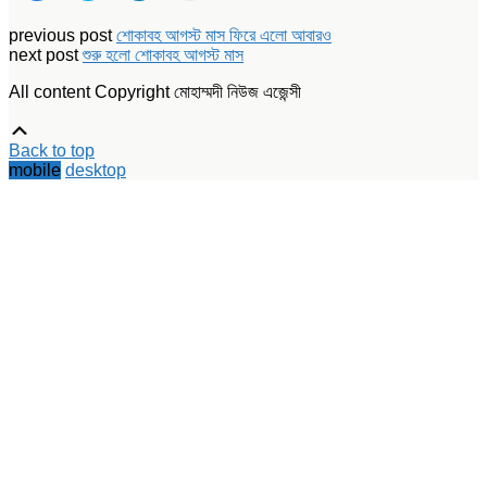
share
share
share
print
on
on
on
(Opens
Facebook
Twitter
LinkedIn
in
previous post
শোকাবহ আগস্ট মাস ফিরে এলো আবারও
(Opens
(Opens
(Opens
new
next post
শুরু হলো শোকাবহ আগস্ট মাস
in
in
in
window)
new
new
new
window)
window)
window)
All content Copyright মোহাম্মদী নিউজ এজেন্সী
Scroll
Up
Back to top
mobile
desktop