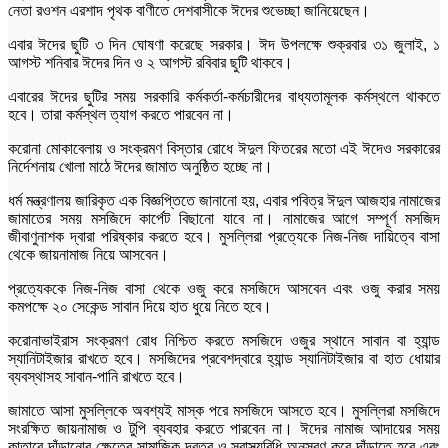
নেতা রওশন এরশাদ পৃথক বাণীতে দেশবাসীকে ঈদের শুভেচ্ছা জানিয়েছেন।
এবার ঈদের ছুটি ৩ দিন ঘোষণা করেছে সরকার। ঈদ উপলক্ষে শুক্রবার ৩১ জুলাই, ১
আগস্ট শনিবার ঈদের দিন ও ২ আগস্ট রবিবার ছুটি থাকবে।
এবারের ঈদের ছুটির সময় সরকারি কর্মকর্তা-কর্মচারীদের বাধ্যতামূলক কর্মস্থলে থাকতে
হবে। তারা কর্মস্থল ত্যাগ করতে পারবেন না।
করোনা মোকাবেলায় ও সংক্রমণ বিস্তার রোধে ঈদুল ফিতরের মতো এই ঈদেও সরকারের
নির্দেশনায় খোলা মাঠে ঈদের জামাত অনুষ্ঠিত হচ্ছে না।
ধর্ম মন্ত্রণালয় জারিকৃত এক বিজ্ঞপ্তিতে জানানো হয়, এবার পবিত্র ঈদুল আজহার নামাজের
জামাতের সময় মসজিদে কার্পেট বিছানো যাবে না। নামাজের আগে সম্পূর্ণ মসজিদ
জীবাণুনাশক দ্বারা পরিষ্কার করতে হবে। মুসল্লিরা প্রত্যেকে নিজ-নিজ দায়িত্বে বাসা
থেকে জায়নামাজ নিয়ে আসবেন।
প্রত্যেককে নিজ-নিজ বাসা থেকে ওজু করে মসজিদে আসবেন এবং ওজু করার সময়
কমপক্ষে ২০ সেকেন্ড সাবান দিয়ে হাত ধুয়ে নিতে হবে।
করোনাভাইরাস সংক্রমণ রোধ নিশ্চিত করতে মসজিদে ওজুর স্থানে সাবান বা হ্যান্ড
স্যানিটাইজার রাখতে হবে। মসজিদের প্রবেশদ্বারে হ্যান্ড স্যানিটাইজার বা হাত ধোয়ার
ব্যবস্থাসহ সাবান-পানি রাখতে হবে।
জামাতে আসা মুসল্লিকে অবশ্যই মাস্ক পরে মসজিদে আসতে হবে। মুসল্লিরা মসজিদে
সংরক্ষিত জায়নামাজ ও টুপি ব্যবহার করতে পারবেন না। ঈদের নামাজ আদায়ের সময়
কাতারে দাঁড়ানোর ক্ষেত্রে সামাজিক দূরত্ব ও স্বাস্থ্যবিধি অনুসরণ করে দাঁড়াতে হবে এবং