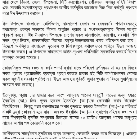
সারা দেশে বিভাগ, জেলা, উপজেলা, সিটি করপোরেশন, পৌরসভা, সশস্ত্র বাহিনী বিভাগ
এবং সরকারি সংস্থাসমূহের প্রধানগণ জাতীয় কর্মসূচির আলোকে নিজ নিজ কর্মসূচি প্রণয়ন
করে ঈদ উদযাপন করবেন।
ঈদ উপলক্ষে বাংলাদেশ টেলিভিশন, বাংলাদেশ বেতার ও বেসরকারি গণমাধ্যমসমূহ
যথাযোগ্য গুরুত্ব সহকারে বিশেষ অনুষ্ঠান প্রচার ও সংবাদপত্রসমূহে বিশেষ সংখ্যা
প্রকাশ করবে। ঈদ উদযাপন উপলক্ষে দেশের সকল হাসপাতাল, কারাগার, সরকারি শিশু
সদন, বৃদ্ধ নিবাস, মাদকাসক্তি নিরাময় কেন্দ্রে উন্নতমানের খাবার পরিবেশন করা হবে।
বিদেশে অবস্থিত বাংলাদেশ দূতাবাস ও মিশনসমূহে যথাযথভাবে পবিত্র ঈদুল আজহা
উদযাপন করবে। এ উপলক্ষে সারাদেশে আইন-শৃংখলা পরিস্থিতি স্বাভাবিক রক্ষার্থে বিশেষ
ব্যবস্থা নেওয়া হয়েছে।
কোরবানিকৃত পশুর রক্ত বা বর্জ্য পদার্থ দ্বারা যাতে পরিবেশ দুর্গন্ধময় না হয় সে বিষয়ে
সকল প্রকার প্রয়োজনীয় ব্যবস্থা গ্রহণ করেছে ঢাকার দুই সিটি কর্পোরেশনসহ দেশের
সকল স্থানীয় সরকার প্রতিষ্ঠান। ঈদুল আজহার পূর্ববর্তী জুমার খুৎবায় এ বিষয়ে মুসল্লিদের
সচেতন করা হয়েছে।
উল্লেখ্য, প্রায় চার হাজার বছর আগে আল্লাহ পাকের সন্তুষ্টি লাভের জন্য হযরত
ইব্রাহিম (আ.) নিজ পুত্র হজরত ইসমাইল (আ.)’কে কোরবানি করার উদ্যোগ
নিয়েছিলেন। কিন্তু পরম করুণাময়ের অপার কুদরতে হজরত ইসমাইল (আ.)-এর পরিবর্তে
একটি দুম্বা কোরবানি হয়ে যায়। হজরত ইব্রাহিম (আ.)-এর ত্যাগের মহিমার কথা স্মরণ
করে বিশ্বব্যাপী মুসলিম সম্প্রদায় জিলহজ মাসের ১০ তারিখে আল্লাহ পাকের অনুগ্রহ
লাভের আশায় পশু কোরবানি করে থাকে।
আর্থিকভাবে সামর্থ্যবান মুসলিমের জন্য আল্লাহ কোরবানি ফরজ করে দিয়েছেন। এজন্য