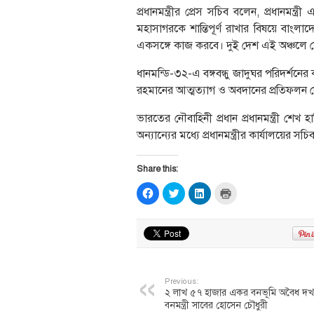
প্রধানমন্ত্রীর প্রেস সচিব বলেন, প্রধানমন
মহাসাগরকে শান্তিপূর্ণ রাখার বিষয়ে বা
একসঙ্গে কাজ করবে। দুই দেশ এই অঞ্চলে 
ধানমন্ডি-৩২-এ বঙ্গবন্ধু জাদুঘর পরিদর্শনের
রহমানের আত্মত্যাগ ও অবদানের প্রতিফলন 
ভারতের নৌবাহিনী প্রধান প্রধানমন্ত্রী শেখ
অন্যান্যের মধ্যে প্রধানমন্ত্রীর কার্যালয়ের স
Share this:
Click
Click
Click
Click
to
to
to
to
share
share
share
print
on
on
on
(Opens
Facebook
Twitter
LinkedIn
in
(Opens
(Opens
(Opens
new
in
in
in
window)
new
new
new
window)
window)
window)
Previous:
২ লাখ ৫৭ হাজার একর বনভূমি অবৈধ দখ
বনমন্ত্রী সাবের হোসেন চৌধুরী