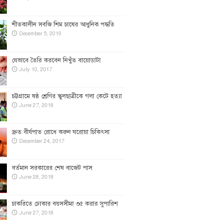
শীতকালীন সবজি শিম চাষের আধুনিক পদ্ধতি
December 5, 2019
যেভাবে তৈরি করবেন নিখুঁত বায়োডাটা
July 10, 2017
চট্টগ্রামে ষষ্ঠ শ্রেণির স্কুলছাত্রীকে গলা কেটে হত্যা
June 27, 2018
দ্রুত বীর্যপাত রোধে করুন ঘরোয়া চিকিৎসা
December 24, 2017
বর্তমান সরকারের শেষ বাজেট পাস
June 28, 2018
চাকরিতে ঢোকার বয়সসীমা ৩৫ করার সুপারিশ
June 27, 2018