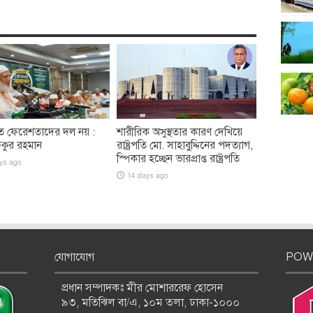
ত ফেরেশতাদের দল নয় :
শারীরিক অসুস্থতার কারণ দেখিয়ে
িকুর রহমান
রাষ্ট্রপতি মো. সাহাবুদ্দিনের পদত্যাগ,
স্পিকার হচ্ছেন ভারপ্রাপ্ত রাষ্ট্রপতি
ys ago
14 days ago
যোগাযোগ
POW
প্রধান সম্পাদকঃ মীর মোশাররেফ হোসেন
৯৩, মতিঝিল বা/এ, ১০ম তলা, ঢাকা-১০০০