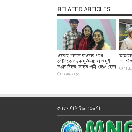
RELATED ARTICLES
ওমরাহ পালনে যাওয়ার পথে
জামায়া
সৌদিতে সড়ক দুর্ঘটনা: মা ও দুই
ডা. শফ
সন্তান নিহত, আহত স্বামী-জ্যেষ্ঠ ছেলে
14 da
14 days ago
মোহাম্মদী নিউজ এজেন্সী