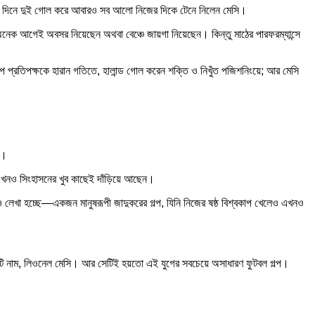
কই দিনে দুই গোল করে আবারও সব আলো নিজের দিকে টেনে নিলেন মেসি।
নেক আগেই অবসর নিয়েছেন অথবা বেঞ্চে জায়গা নিয়েছেন। কিন্তু মাঠের পারফরম্যান্সে
ে প্রতিপক্ষকে হারান গতিতে, হালান্ড গোল করেন শক্তি ও নিখুঁত পজিশনিংয়ে; আর মেসি
ে।
া এখনও সিংহাসনের খুব কাছেই দাঁড়িয়ে আছেন।
পও লেখা হচ্ছে—একজন মানুষরূপী জাদুকরের গল্প, যিনি নিজের ষষ্ঠ বিশ্বকাপ খেলেও এখনও
 একটি নাম, লিওনেল মেসি। আর সেটিই হয়তো এই যুগের সবচেয়ে অসাধারণ ফুটবল গল্প।