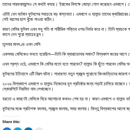
তাদের পারফরম্যান্সও সে কথাই বলছে। ইরাকের বিপক্ষে জোড়া গোল করেছেন এমবাপে। স
এটাই যেন বর্তমান ফুটবলের সবচেয়ে বড় বাস্তবতা। এমবাপে ও হালান্ড তাদের ক্যারিয়া
সেই বয়সের ছাপ খুঁজে পাওয়া কঠিন।
কারণ মেসির ফুটবল এখন শুধু গতি বা শারীরিক শক্তির ওপর নির্ভর করে না। তিনি ম্যাচকে
বদলে দেন পুরো ম্যাচের ছন্দ।
তুলনার মানদণ্ড এখন মেসি
একসময় মেসিকেও শুনতে হয়েছিল—তিনি কি ম্যারাডোনার সমান? বিশ্বকাপ জয়ের আগে সেই প
এখন প্রশ্ন ওঠে, এমবাপে কি মেসির মতো হতে পারবেন? হালান্ড কি ছুঁতে পারবেন মেসির অর্
ফুটবলের ইতিহাসে এটি বিরল ঘটনা। সাধারণত নতুন প্রজন্ম পুরোনো কিংবদন্তিদের জায়গা 
২০২৬ বিশ্বকাপে এমবাপে ও হালান্ড নিজেদের যুগ প্রতিষ্ঠার জন্য লড়াই চালিয়ে যাচ্ছেন
স্কোরশিটে নিয়মিত নাম লেখাচ্ছেন।
হয়তো এ কারণেই মেসিকে ঘিরে আলোচনা কখনও শেষ হয় না। কারণ এমবাপে ও হালান্ড ভবিষ
ফুটবলের মঞ্চে প্রতিপক্ষ বদলায়, প্রজন্ম বদলায়, সময় বদলায়। কিন্তু বিশ্বকাপের আল
Share this: