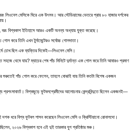
 বরং লিওনেল মেসিকে ঘিরে এক উৎসব। আর স্টেডিয়ামের ভেতরে প্রায় ৮০ হাজার দর্শকের
নায়।
েনি, বরং বিশ্বকাপ ইতিহাসে আরও একটি অনন্য অধ্যায় যুক্ত করেছে।
োল করে তিনি এখন টুর্নামেন্টেরও সর্বোচ্চ গোলদাতা।
াটফর্মে চোখ ছিল এক ব্যক্তির দিকেই—লিওনেল মেসি।
ি এত সহজে থেমে যায়? ম্যাচের শেষ পাঁচ মিনিটে দুর্দান্ত এক গোল করে তিনি আবারও প্রমাণ
পের শুরুতেই পাঁচ গোল করে ফেলেন, তাহলে বোঝাই যায় তিনি কতটা বিশেষ একজন
 প্রশংসাবার্তা। বিশ্বজুড়ে ফুটবলপ্রেমীদের আলোচনার কেন্দ্রবিন্দুতে ছিলেন একজনই—
ুই দশক ধরে বিশ্ব ফুটবল শাসন করেছেন লিওনেল মেসি ও ক্রিস্টিয়ানো রোনালদো।
িলেন, ২০২৬ বিশ্বকাপ হবে এই দুই তারকার যুগ প্রতিষ্ঠার মঞ্চ।