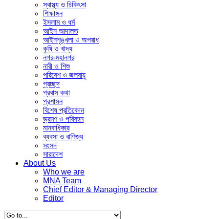
স্বাস্থ্য ও চিকিৎসা
শিক্ষাঙ্গন
ইসলাম ও ধর্ম
আইন আদালত
আইনশৃঙ্খলা ও অপরাধ
কৃষি ও খাদ্য
নগর-মহানগর
নারী ও ‍শিশু
পরিবেশ ও জলবায়ু
প্রচ্ছদ
প্রবাস কথা
প্রশাসন
বিশেষ প্রতিবেদন
ভ্রমণ ও পরিবহন
মানবাধিকার
ব্যবসা ও বাণিজ্য
সংসদ
সারাদেশ
About Us
Who we are
MNA Team
Chief Editor & Managing Director
Editor