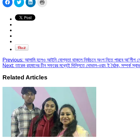
Click
Click
Click
Click
to
to
to
to
share
share
share
print
on
on
on
(Opens
Facebook
Twitter
LinkedIn
in
(Opens
(Opens
(Opens
new
in
in
in
window)
new
new
new
window)
window)
window)
Previous:
আসামি হলেও আইনি যোগ্যতা থাকলে নির্বাচনে অংশ নিতে পারবে আ’লীগ নেতা
Next:
তারেক রহমানের চীন সফরের মধ্যেই দিল্লিতে দোভাল-ওয়াং ই বৈঠক, সম্পর্ক স্ব
Related Articles