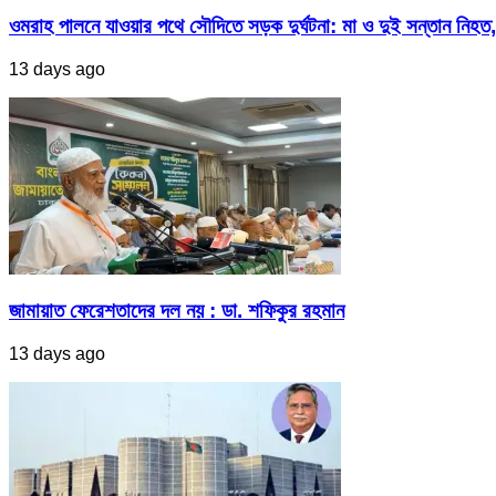
ওমরাহ পালনে যাওয়ার পথে সৌদিতে সড়ক দুর্ঘটনা: মা ও দুই সন্তান নিহত,
13 days ago
জামায়াত ফেরেশতাদের দল নয় : ডা. শফিকুর রহমান
13 days ago