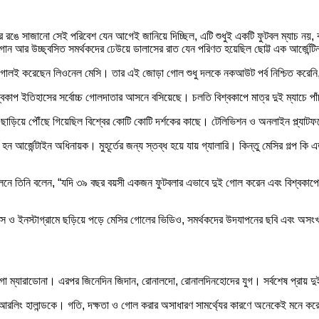
 রঙে সাজানো সেই পরিবেশ যেন আগেই জানিয়ে দিচ্ছিল, এটি শুধুই একটি ফুটবল ম্যাচ নয়,
 আর উচ্ছ্বসিত সমর্থকদের ঢেউয়ে ডালাসের রাত যেন পরিণত হয়েছিল ছোট্ট এক আর্জেন্টি
ে। দুই গোলই করেছেন লিওনেল মেসি। তার এই জোড়া গোল শুধু দলকে নকআউট পর্ব নিশ্চিত কর
প ইতিহাসের সর্বোচ্চ গোলদাতার আসনে বসিয়েছে। চলতি বিশ্বকাপে মাত্র দুই ম্যাচে পাঁচ গ
ানা ছাড়িয়ে পৌঁছে গিয়েছিল বিশ্বের কোটি কোটি দর্শকের কাছে। টেলিভিশন ও অনলাইন প্ল্য
 হন আর্জেন্টাইন অধিনায়ক। মুহূর্তের জন্য স্তব্ধ হয়ে যায় গ্যালারি। কিন্তু মেসির গল্প ক
্মেলনে তিনি বলেন, “যদি ৩৯ বছর বয়সী একজন ফুটবলার এভাবে দুই গোল করেন এবং বিশ্বকা
্স ও ইনস্টাগ্রামে ছড়িয়ে পড়ে মেসির গোলের ভিডিও, সমর্থকদের উদযাপনের ছবি এবং অসংখ্য
গো ম্যারাডোনা। এরপর জিনেদিন জিদান, রোনালদো, রোনালদিনহোদের যুগ। সর্বশেষ প্রায় দ
আরলিং হালান্ডকে। গতি, দক্ষতা ও গোল করার অসাধারণ সামর্থ্যের কারণে অনেকেই মনে করেছ