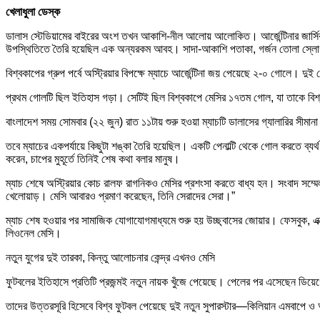
খেলাধুলা ডেস্ক
ডালাস স্টেডিয়ামের বাইরের অংশ তখন আকাশি-নীল আলোয় আলোকিত। আর্জেন্টিনার জার্সির
উপস্থিতিতে তৈরি হয়েছিল এক অন্যরকম আবহ। সাদা-আকাশি পতাকা, গর্জন তোলা স্লোগান
বিশ্বকাপের গ্রুপ পর্বে অস্ট্রিয়ার বিপক্ষে ম্যাচে আর্জেন্টিনা জয় পেয়েছে ২-০ গোল
প্রথম গোলটি ছিল ইতিহাস গড়া। সেটিই ছিল বিশ্বকাপে মেসির ১৭তম গোল, যা তাকে বিশ্বকা
বাংলাদেশ সময় সোমবার (২২ জুন) রাত ১১টায় শুরু হওয়া ম্যাচটি ডালাসের গ্যালারির সীম
তবে ম্যাচের একপর্যায়ে কিছুটা শঙ্কা তৈরি হয়েছিল। একটি পেনাল্টি থেকে গোল করতে ব্যর্থ
করেন, চাপের মুহূর্তে তিনিই শেষ কথা বলার মানুষ।
ম্যাচ শেষে অস্ট্রিয়ার কোচ রালফ রাগনিকও মেসির প্রশংসা করতে বাধ্য হন। সংবাদ সম
খেলোয়াড়। মেসি আবারও প্রমাণ করেছেন, তিনি সেরাদের সেরা।”
ম্যাচ শেষ হওয়ার পর সামাজিক যোগাযোগমাধ্যমে শুরু হয় উচ্ছ্বাসের জোয়ার। ফেসবুক, এক
লিওনেল মেসি।
নতুন যুগের দুই তারকা, কিন্তু আলোচনার কেন্দ্র এখনও মেসি
ফুটবলের ইতিহাসে প্রতিটি প্রজন্মই নতুন নায়ক খুঁজে পেয়েছে। পেলের পর এসেছেন ডিয়ে
তাদের উত্তরসূরি হিসেবে বিশ্ব ফুটবল পেয়েছে দুই নতুন সুপারস্টার—কিলিয়ান এমবাপে ও 