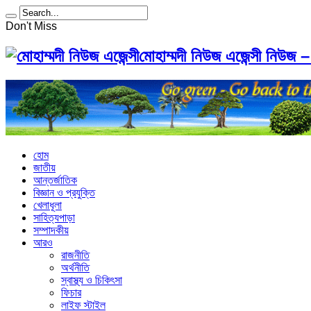
Don't Miss
মোহাম্মদী নিউজ এজেন্সী নিউজ –
হোম
জাতীয়
আন্তর্জাতিক
বিজ্ঞান ও প্রযুক্তি
খেলাধূলা
সাহিত্যপাড়া
সম্পাদকীয়
আরও
রাজনীতি
অর্থনীতি
স্বাস্থ্য ও চিকিৎসা
ফিচার
লাইফ স্টাইল