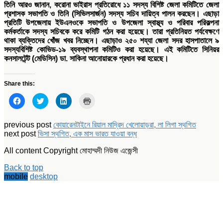
তিনি আরও জানান, করোনা ভাইরাস প্রতিরোধে ১১ সদস্য বিশিষ্ট জেলা কমিটিতে জেলা
প্রশাসক সভাপতি ও তিনি (সিভিলসার্জন) সদস্য সচিব দায়িত্ব পালন করছেন। এছাড়া
প্রতিটি উপজেলায় ইউএনওকে সভাপতি ও উপজেলা স্বাস্থ্য ও পরিবার পরিকল্পনা
কর্মকর্তাকে সদস্য সচিবকে করে কমিটি গঠন করা হয়েছে। তারা প্রতিনিয়ত পর্যবেক্ষণে
থাকা ব্যক্তিদের খোঁজ খবর নিচ্ছেন। এছাড়াও ২৫০ শয্যা জেলা সদর হাসপাতালে ৯
সদস্যবিশিষ্ট কোভিড-১৯ ব্যবস্থাপনা কমিটিও করা হয়েছে। এই কমিটিতে সিনিয়র
কনসালটেন্ট (মেডিসিন) ডা. সাকিনা আনোয়ারকে প্রধান করা হয়েছে।
Share this:
Click
Click
Click
Click
to
to
to
to
share
share
share
print
on
on
on
(Opens
Facebook
Twitter
LinkedIn
in
previous post
কোয়ারেনটাইনে রিয়াল মাদ্রিদ খেলোয়াড়রা, লা লিগা স্থগিত
(Opens
(Opens
(Opens
new
next post
ভিসা স্থগিত, এক মাস ভারত যাওয়া বন্ধ
in
in
in
window)
new
new
new
window)
window)
window)
All content Copyright মোহাম্মদী নিউজ এজেন্সী
Back to top
mobile
desktop