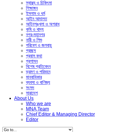
স্বাস্থ্য ও চিকিৎসা
শিক্ষাঙ্গন
ইসলাম ও ধর্ম
আইন আদালত
আইনশৃঙ্খলা ও অপরাধ
কৃষি ও খাদ্য
নগর-মহানগর
নারী ও ‍শিশু
পরিবেশ ও জলবায়ু
প্রচ্ছদ
প্রবাস কথা
প্রশাসন
বিশেষ প্রতিবেদন
ভ্রমণ ও পরিবহন
মানবাধিকার
ব্যবসা ও বাণিজ্য
সংসদ
সারাদেশ
About Us
Who we are
MNA Team
Chief Editor & Managing Director
Editor