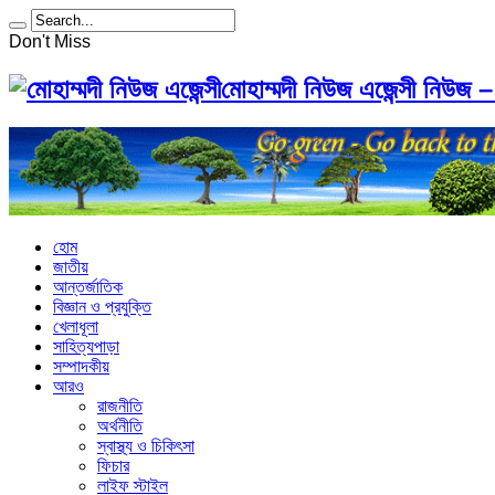
Don't Miss
মোহাম্মদী নিউজ এজেন্সী নিউজ –
হোম
জাতীয়
আন্তর্জাতিক
বিজ্ঞান ও প্রযুক্তি
খেলাধূলা
সাহিত্যপাড়া
সম্পাদকীয়
আরও
রাজনীতি
অর্থনীতি
স্বাস্থ্য ও চিকিৎসা
ফিচার
লাইফ স্টাইল