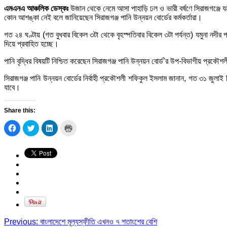
এমএনএ আঞ্চলিক ডেস্কঃ
উজান থেকে নেমে আসা পাহাড়ি ঢল ও ভারী বর্ষণে সিরাজগঞ্জে যমুনা
কোন আশঙ্কা নেই বলে জানিয়েছেন সিরাজগঞ্জ পানি উন্নয়ন বোর্ডের কর্মকর্তারা।
গত ২৪ ঘণ্টায় (গত বুধবার বিকেল ৩টা থেকে বৃহস্পতিবার বিকেল ৩টা পর্যন্ত) যমুনা নদীর পানি স
দিয়ে প্রবাহিত হচ্ছে।
পানি বৃদ্ধির বিষয়টি নিশ্চিত করেছেন সিরাজগঞ্জ পানি উন্নয়ন বোর্ড’র উপ-বিভাগীয় প্রক
সিরাজগঞ্জ পানি উন্নয়ন বোর্ডের নির্বাহী প্রকৌশলী শফিকুল ইসলাম জানান, গত ৩১ জুলা
যাবে।
Share this:
Click
Click
Click
Click
to
to
to
to
share
share
share
print
on
on
on
(Opens
Facebook
Twitter
LinkedIn
in
(Opens
(Opens
(Opens
new
in
in
in
window)
new
new
new
window)
window)
window)
Previous:
বাংলাদেশে মূল্যস্ফীতি এখনও ৭ শতাংশের বেশি