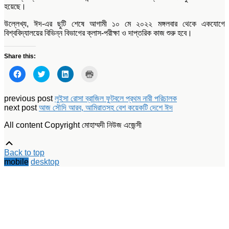
হয়েছে।
উল্লেখ্য, ঈদ-এর ছুটি শেষে আগামী ১০ মে ২০২২ মঙ্গলবার থেকে একযোগে
বিশ্ববিদ্যালয়ের বিভিন্ন বিভাগের ক্লাস-পরীক্ষা ও দাপ্তরিক কাজ শুরু হবে।
Share this:
Click
Click
Click
Click
to
to
to
to
share
share
share
print
on
on
on
(Opens
Facebook
Twitter
LinkedIn
in
previous post
লুইসা রোসা ব্রাজিল ফুটবলে প্রথম নারী পরিচালক
(Opens
(Opens
(Opens
new
next post
আজ সৌদি আরব, আমিরাতসহ বেশ কয়েকটি দেশে ঈদ
in
in
in
window)
new
new
new
window)
window)
window)
All content Copyright মোহাম্মদী নিউজ এজেন্সী
Scroll
Up
Back to top
mobile
desktop