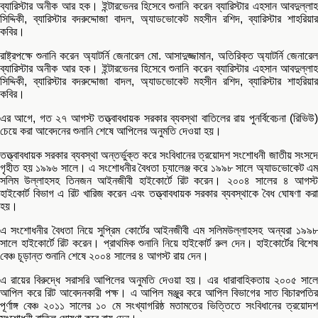
ব্যারিস্টার অনীক আর হক। ইন্টারভেনর হিসেবে শুনানি করেন ব্যারিস্টার এহসান আবদুল্লাহ
সিদ্দিকী, ব্যারিস্টার বদরুদ্দোজা বাদল, অ্যাডভোকেট মহসীন রশিদ, ব্যারিস্টার শাহরিয়ার
কবির।
রাষ্ট্রপক্ষে শুনানি করেন অ্যাটর্নি জেনারেল মো. আসাদুজ্জামান, অতিরিক্ত অ্যাটর্নি জেনারেল
ব্যারিস্টার অনীক আর হক। ইন্টারভেনর হিসেবে শুনানি করেন ব্যারিস্টার এহসান আবদুল্লাহ
সিদ্দিকী, ব্যারিস্টার বদরুদ্দোজা বাদল, অ্যাডভোকেট মহসীন রশিদ, ব্যারিস্টার শাহরিয়ার
কবির।
এর আগে, গত ২৭ আগস্ট তত্ত্বাবধায়ক সরকার ব্যবস্থা বাতিলের রায় পুনর্বিবেচনা (রিভিউ)
চেয়ে করা আবেদনের শুনানি শেষে আপিলের অনুমতি দেওয়া হয়।
তত্ত্বাবধায়ক সরকার ব্যবস্থা অন্তর্ভুক্ত করে সংবিধানের ত্রয়োদশ সংশোধনী জাতীয় সংসদে
গৃহীত হয় ১৯৯৬ সালে। এ সংশোধনীর বৈধতা চ্যালেঞ্জ করে ১৯৯৮ সালে অ্যাডভোকেট এম
সলিম উল্লাহসহ তিনজন আইনজীবী হাইকোর্টে রিট করেন। ২০০৪ সালের ৪ আগস্ট
হাইকোর্ট বিভাগ এ রিট খারিজ করেন এবং তত্ত্বাবধায়ক সরকার ব্যবস্থাকে বৈধ ঘোষণা করা
হয়।
এ সংশোধনীর বৈধতা নিয়ে সুপ্রিম কোর্টের আইনজীবী এম সলিমউল্লাহসহ অন্যরা ১৯৯৮
সালে হাইকোর্টে রিট করেন। প্রাথমিক শুনানি নিয়ে হাইকোর্ট রুল দেন। হাইকোর্টের বিশেষ
বেঞ্চ চূড়ান্ত শুনানি শেষে ২০০৪ সালের ৪ আগস্ট রায় দেন।
এ রায়ের বিরুদ্ধে সরাসরি আপিলের অনুমতি দেওয়া হয়। এর ধারাবাহিকতায় ২০০৫ সালে
আপিল করে রিট আবেদনকারী পক্ষ। এ আপিল মঞ্জুর করে আপিল বিভাগের সাত বিচারপতির
পূর্ণাঙ্গ বেঞ্চ ২০১১ সালের ১০ মে সংখ্যাগরিষ্ঠ মতামতের ভিত্তিতে সংবিধানের ত্রয়োদশ