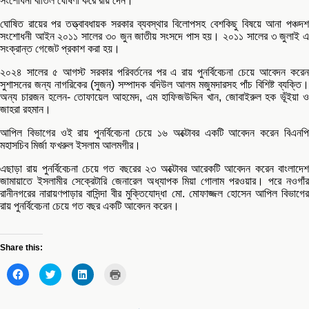
সংশোধনী বাতিল ঘোষণা করে রায় দেন।
ঘোষিত রায়ের পর তত্ত্বাবধায়ক সরকার ব্যবস্থার বিলোপসহ বেশকিছু বিষয়ে আনা পঞ্চদশ
সংশোধনী আইন ২০১১ সালের ৩০ জুন জাতীয় সংসদে পাস হয়। ২০১১ সালের ৩ জুলাই এ
সংক্রান্ত গেজেট প্রকাশ করা হয়।
২০২৪ সালের ৫ আগস্ট সরকার পরিবর্তনের পর এ রায় পুনর্বিবেচনা চেয়ে আবেদন করেন
সুশাসনের জন্য নাগরিকের (সুজন) সম্পাদক বদিউল আলম মজুমদারসহ পাঁচ বিশিষ্ট ব্যক্তি।
অন্য চারজন হলেন- তোফায়েল আহমেদ, এম হাফিজউদ্দিন খান, জোবাইরুল হক ভূঁইয়া ও
জাহরা রহমান।
আপিল বিভাগের ওই রায় পুনর্বিবেচনা চেয়ে ১৬ অক্টোবর একটি আবেদন করেন বিএনপি
মহাসচিব মির্জা ফখরুল ইসলাম আলমগীর।
এছাড়া রায় পুনর্বিবেচনা চেয়ে গত বছরের ২৩ অক্টোবর আরেকটি আবেদন করেন বাংলাদেশ
জামায়াতে ইসলামীর সেক্রেটারি জেনারেল অধ্যাপক মিয়া গোলাম পরওয়ার। পরে নওগাঁর
রানীনগরের নারায়ণপাড়ার বাসিন্দা বীর মুক্তিযোদ্ধা মো. মোফাজ্জল হোসেন আপিল বিভাগের
রায় পুনর্বিবেচনা চেয়ে গত বছর একটি আবেদন করেন।
Share this:
Click
Click
Click
Click
to
to
to
to
share
share
share
print
on
on
on
(Opens
Facebook
Twitter
LinkedIn
in