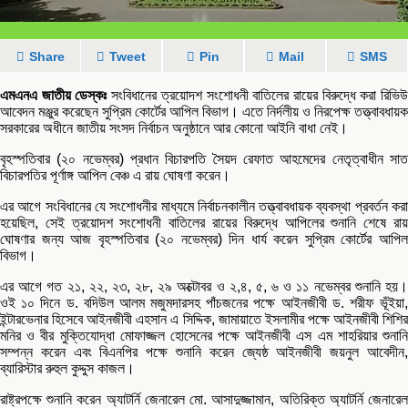
Share
Tweet
Pin
Mail
SMS
এমএনএ জাতীয় ডেস্কঃ
সংবিধানের ত্রয়োদশ সংশোধনী বাতিলের রায়ের বিরুদ্ধে করা রিভি
আবেদন মঞ্জুর করেছেন সুপ্রিম কোর্টের আপিল বিভাগ। এতে নির্দলীয় ও নিরপেক্ষ তত্ত্বাবধায়ক
সরকারের অধীনে জাতীয় সংসদ নির্বাচন অনুষ্ঠানে আর কোনো আইনি বাধা নেই।
বৃহস্পতিবার (২০ নভেম্বর) প্রধান বিচারপতি সৈয়দ রেফাত আহমেদের নেতৃত্বাধীন সাত
বিচারপতির পূর্ণাঙ্গ আপিল বেঞ্চ এ রায় ঘোষণা করেন।
এর আগে সংবিধানের যে সংশোধনীর মাধ্যমে নির্বাচনকালীন তত্ত্বাবধায়ক ব্যবস্থা প্রবর্তন করা
হয়েছিল, সেই ত্রয়োদশ সংশোধনী বাতিলের রায়ের বিরুদ্ধে আপিলের শুনানি শেষে রায়
ঘোষণার জন্য আজ বৃহস্পতিবার (২০ নভেম্বর) দিন ধার্য করেন সুপ্রিম কোর্টের আপিল
বিভাগ।
এর আগে গত ২১, ২২, ২৩, ২৮, ২৯ অক্টোবর ও ২,৪, ৫, ৬ ও ১১ নভেম্বর শুনানি হয়।
ওই ১০ দিনে ড. বদিউল আলম মজুমদারসহ পাঁচজনের পক্ষে আইনজীবী ড. শরীফ ভূঁইয়া,
ইন্টারভেনার হিসেবে আইনজীবী এহসান এ সিদ্দিক, জামায়াতে ইসলামীর পক্ষে আইনজীবী শিশির
মনির ও বীর মুক্তিযোদ্ধা মোফাজ্জল হোসেনের পক্ষে আইনজীবী এস এম শাহরিয়ার শুনানি
সম্পন্ন করেন এবং বিএনপির পক্ষে শুনানি করেন জ্যেষ্ঠ আইনজীবী জয়নুল আবেদীন,
ব্যারিস্টার রুহুল কুদ্দুস কাজল।
রাষ্ট্রপক্ষে শুনানি করেন অ্যাটর্নি জেনারেল মো. আসাদুজ্জামান, অতিরিক্ত অ্যাটর্নি জেনারেল