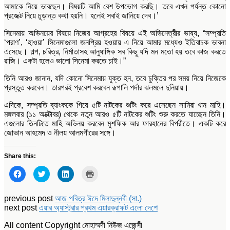
আমাকে নিয়ে ভাবছেন। বিষয়টি আমি বেশ উপভোগ করছি। তবে এখন পর্যন্ত কোনো
প্রজেক্ট নিয়ে চূড়ান্ত কথা হয়নি। হলেই সবাই জানিয়ে দেব।’
সিনেমায় অভিনয়ের বিষয়ে নিজের আগ্রহের বিষয়ে এই অভিনেত্রীর ভাষ্য, “সম্প্রতি
‘পরাণ’, ‘হাওয়া’ সিনেমাগুলো জনপ্রিয় হওয়ায় এ নিয়ে আমার মধ্যেও ইতিবাচক ভাবনা
এসেছে। গল্প, চরিত্র, নির্মাতাসহ আনুষাঙ্গিক সব কিছু যদি মন মতো হয় তবে কাজ করতে
রাজি। একটা হলেও ভালো সিনেমা করতে চাই।”
তিনি আরও জানান, যদি কোনো সিনেমায় যুক্ত হন, তবে চুক্তির পর সময় নিয়ে নিজেকে
প্রস্তুত করবেন। তারপরই প্রবেশ করবেন রূপালি পর্দার ঝলমলে দুনিয়ায়।
এদিকে, সম্প্রতি ব্যাংককে গিয়ে ৫টি নাটকের শুটিং করে এসেছেন সামিরা খান মাহি।
মঙ্গলবার (১১ অক্টোবর) থেকে নতুন আরও ৫টি নাটকের শুটিং শুরু করতে যাচ্ছেন তিনি।
এগুলোর তিনটিতে মাহি অভিনয় করবেন মুশফিক আর ফারহানের বিপরীতে। একটি করে
জোভান আহমেদ ও নীলয় আলমগীরের সঙ্গে।
Share this:
Click
Click
Click
Click
to
to
to
to
share
share
share
print
on
on
on
(Opens
Facebook
Twitter
LinkedIn
in
previous post
আজ পবিত্র ঈদে মিলাদুন্নবী (সা.)
(Opens
(Opens
(Opens
new
next post
এয়ার অ্যাস্ট্রার প্রথম এয়ারক্রাফট এলো দেশে
in
in
in
window)
new
new
new
window)
window)
window)
All content Copyright মোহাম্মদী নিউজ এজেন্সী