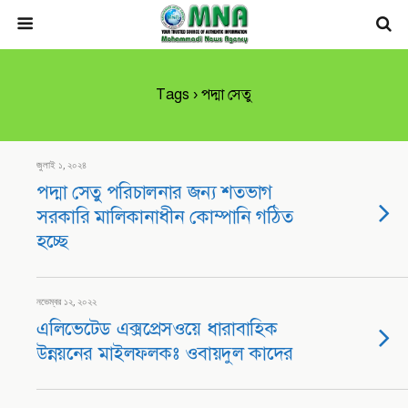
Tags › পদ্মা সেতু
জুলাই ১, ২০২৪
পদ্মা সেতু পরিচালনার জন্য শতভাগ
সরকারি মালিকানাধীন কোম্পানি গঠিত
হচ্ছে
নভেম্বর ১২, ২০২২
এলিভেটেড এক্সপ্রেসওয়ে ধারাবাহিক
উন্নয়নের মাইলফলকঃ ওবায়দুল কাদের