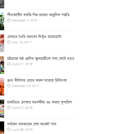
শীতকালীন সবজি শিম চাষের আধুনিক পদ্ধতি
December 5, 2019
যেভাবে তৈরি করবেন নিখুঁত বায়োডাটা
July 10, 2017
চট্টগ্রামে ষষ্ঠ শ্রেণির স্কুলছাত্রীকে গলা কেটে হত্যা
June 27, 2018
দ্রুত বীর্যপাত রোধে করুন ঘরোয়া চিকিৎসা
December 24, 2017
চাকরিতে ঢোকার বয়সসীমা ৩৫ করার সুপারিশ
June 27, 2018
বর্তমান সরকারের শেষ বাজেট পাস
June 28, 2018