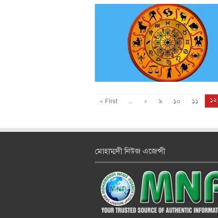
১২
« First
...
«
৯
১০
১১
মোহাম্মদী নিউজ এজেন্সী