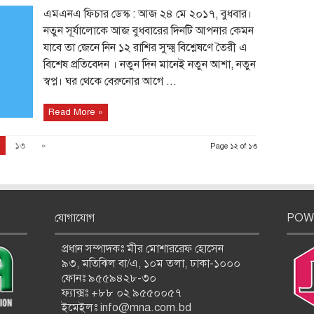
এমএনএ ফিচার ডেস্ক : আজ ২৪ মে ২০১৭, বুধবার।
নতুন সূর্যালোকে আজ বুধবারের দিনটি আপনার কেমন
যাবে তা জেনে নিন ১২ রাশির সুক্ষ্ম বিশ্লেষণে তৈরী এ
বিশেষ প্রতিবেদন । নতুন দিন মানেই নতুন আশা, নতুন
স্বপ্ন। ঘর থেকে বেরুনোর আগে ...
Read More »
১৩
»
Page ১২ of ১৩
যোগাযোগ
POW
প্রধান সম্পাদকঃ মীর মোশাররেফ হোসেন
৯৩, মতিঝিল বা/এ, ১০ম তলা, ঢাকা-১০০০
ফোনঃ ৯৫৫৯৪২৮-৩০
ফ্যাক্সঃ +৮৮ ০২ ৯৫৫০০৫৭
ইমেইলঃ info@mna.com.bd