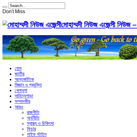
Don't Miss
মোহাম্মদী নিউজ এজেন্সী নিউজ –
হোম
জাতীয়
আন্তর্জাতিক
বিজ্ঞান ও প্রযুক্তি
খেলাধূলা
সাহিত্যপাড়া
সম্পাদকীয়
আরও
রাজনীতি
অর্থনীতি
স্বাস্থ্য ও চিকিৎসা
ফিচার
লাইফ স্টাইল