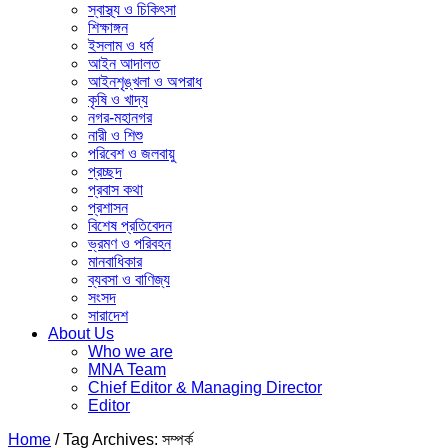
স্বাস্থ্য ও চিকিৎসা
শিক্ষাঙ্গন
ইসলাম ও ধর্ম
আইন আদালত
আইনশৃঙ্খলা ও অপরাধ
কৃষি ও খাদ্য
নগর-মহানগর
নারী ও ‍শিশু
পরিবেশ ও জলবায়ু
প্রচ্ছদ
প্রবাস কথা
প্রশাসন
বিশেষ প্রতিবেদন
ভ্রমণ ও পরিবহন
মানবাধিকার
ব্যবসা ও বাণিজ্য
সংসদ
সারাদেশ
About Us
Who we are
MNA Team
Chief Editor & Managing Director
Editor
Home
/
Tag Archives: সম্পর্ক