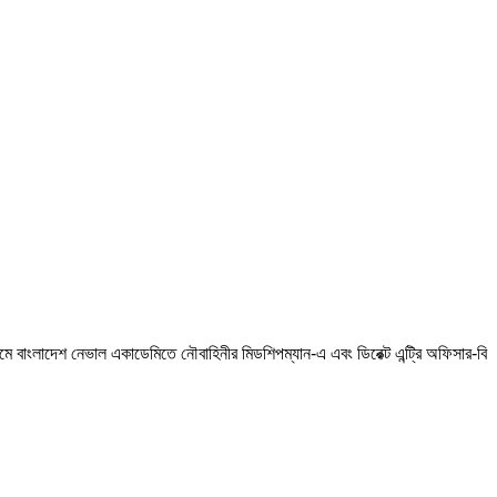
্রামে বাংলাদেশ নেভাল একাডেমিতে নৌবাহিনীর মিডশিপম্যান-এ এবং ডিরেক্ট এন্ট্রি অফিসার-বি