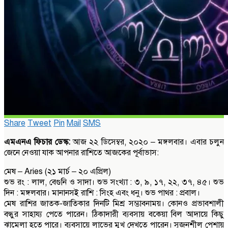
Share
Tweet
Pin
Mail
SMS
এমএনএ ফিচার ডেস্ক:
আজ ২২ ডিসেম্বর, ২০২০ – মঙ্গলবার। এবার চলুন
জেনে নেওয়া যাক আপনার রাশিতে আজকের পূর্বাভাস:
মেষ – Aries (২১ মার্চ – ২০ এপ্রিল)
শুভ রং : লাল, বেগুনি ও সাদা। শুভ সংখ্যা : ৩, ৯, ১৭, ২২, ৩৭, ৪৫। শুভ
দিন : মঙ্গলবার। মানানসই রাশি : সিংহ এবং ধনু। শুভ পাথর : প্রবাল।
মেষ রাশির জাতক-জাতিকার দিনটি মিশ্র সম্ভাবনাময়। কোনও প্রভাবশালী
বন্ধুর সাহায্য পেতে পারেন। ঠিকাদারী ব্যবসায় বকেয়া বিল আদায়ে কিছু
ঝামেলা হতে পারে। ব্যবসায়ে লাভের মুখ দেখতে পারেন। সৃজনশীল পেশায়