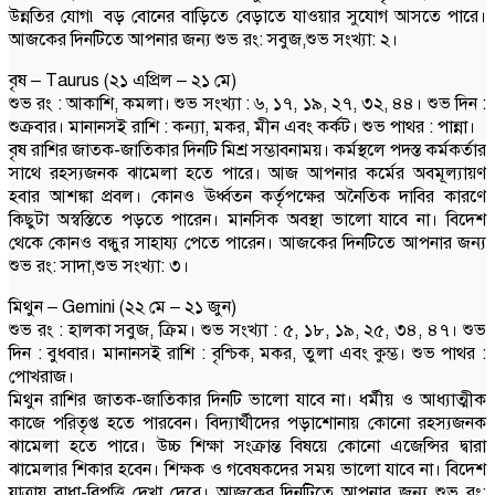
উন্নতির যোগ৷ বড় বোনের বাড়িতে বেড়াতে যাওয়ার সুযোগ আসতে পারে।
আজকের দিনটিতে আপনার জন্য শুভ রং: সবুজ,শুভ সংখ্যা: ২।
বৃষ – Taurus (২১ এপ্রিল – ২১ মে)
শুভ রং : আকাশি, কমলা। শুভ সংখ্যা : ৬, ১৭, ১৯, ২৭, ৩২, ৪৪। শুভ দিন :
শুক্রবার। মানানসই রাশি : কন্যা, মকর, মীন এবং কর্কট। শুভ পাথর : পান্না।
বৃষ রাশির জাতক-জাতিকার দিনটি মিশ্র সম্ভাবনাময়। কর্মস্থলে পদস্ত কর্মকর্তার
সাথে রহস্যজনক ঝামেলা হতে পারে। আজ আপনার কর্মের অবমূল্যায়ণ
হবার আশঙ্কা প্রবল। কোনও ঊর্ধ্বতন কর্তৃপক্ষের অনৈতিক দাবির কারণে
কিছুটা অস্বস্তিতে পড়তে পারেন। মানসিক অবস্থা ভালো যাবে না। বিদেশ
থেকে কোনও বন্ধুর সাহায্য পেতে পারেন। আজকের দিনটিতে আপনার জন্য
শুভ রং: সাদা,শুভ সংখ্যা: ৩।
মিথুন – Gemini (২২ মে – ২১ জুন)
শুভ রং : হালকা সবুজ, ক্রিম। শুভ সংখ্যা : ৫, ১৮, ১৯, ২৫, ৩৪, ৪৭। শুভ
দিন : বুধবার। মানানসই রাশি : বৃশ্চিক, মকর, তুলা এবং কুম্ভ। শুভ পাথর :
পোখরাজ।
মিথুন রাশির জাতক-জাতিকার দিনটি ভালো যাবে না। ধর্মীয় ও আধ্যাত্মীক
কাজে পরিতৃপ্ত হতে পারবেন। বিদ্যার্থীদের পড়াশোনায় কোনো রহস্যজনক
ঝামেলা হতে পারে। উচ্চ শিক্ষা সংক্রান্ত বিষয়ে কোনো এজেন্সির দ্বারা
ঝামেলার শিকার হবেন। শিক্ষক ও গবেষকদের সময় ভালো যাবে না। বিদেশ
যাত্রায় বাধা-বিপত্তি দেখা দেবে। আজকের দিনটিতে আপনার জন্য শুভ রং: