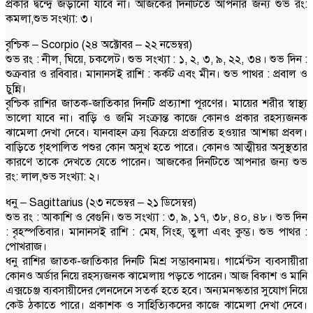
প্রকার দ্বন্দ্বে জড়ানো যাবে না। আজকের দিনটিতে আপনার জন্য শুভ রং:
কমলা,শুভ সংখ্যা: ৩।
বৃশ্চিক – Scorpio (২৪ অক্টোবর – ২২ নভেম্বর)
শুভ রং : নীল, ঘিয়ে, চকলেট। শুভ সংখ্যা : ১, ২, ৩, ৯, ২২, ৩৪। শুভ দিন :
শুক্রবার ও রবিবার। মানানসই রাশি : কর্কট এবং মীন। শুভ পাথর : প্রবাল ও
চুন্নি।
বৃশ্চিক রাশির জাতক-জাতিকার দিনটি প্রত্যাশা পূরণের। মায়ের শরীর স্বাস্থ্য
ভালো যাবে না। বাড়ি ও জমি সংক্রান্ত কাজে কোনও প্রকার রহস্যজনক
ঝামেলা দেখা দেবে। যানবাহন ক্রয় বিক্রয়ে প্রতারিত হওয়ার আশঙ্কা প্রবল।
বাড়িতে গৃহপালিত পশুর কোন অসুখ হতে পারে। কোনও আত্মীয়র অসুস্থতার
কারণে তাকে দেখতে যেতে পারেন। আজকের দিনটিতে আপনার জন্য শুভ
রং: লাল,শুভ সংখ্যা: ২।
ধনু – Sagittarius (২৩ নভেম্বর – ২১ ডিসেম্বর)
শুভ রং : আকাশি ও বেগুনি। শুভ সংখ্যা : ৩, ৯, ১৭, ৩৮, ৪০, ৪৮। শুভ দিন
: বৃহস্পতিবার। মানানসই রাশি : মেষ, সিংহ, তুলা এবং কুম্ভ। শুভ পাথর :
পোখরাজ।
ধনু রাশির জাতক-জাতিকার দিনটি মিশ্র সম্ভাবনাময়। গার্মেন্টস ব্যবসায়ীরা
কোনও অর্ডার নিয়ে রহস্যজনক ঝামেলায় পড়তে পারেন। আজ বিকাশ ও মানি
এক্সচেঞ্জ ব্যবসায়ীদের লেনদেনে সতর্ক হতে হবে। অন্যমনস্কতার সুযোগ নিয়ে
কেউ ঠকাতে পারে। প্রকাশক ও সাহিত্যিকদের কাজে ঝামেলা দেখা দেবে।