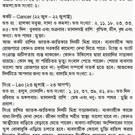
কমলা,শুভ সংখ্যা: ২।
কর্কট – Cancer (২২ জুন – ২২ জুলাই)
শুভ রং : হালকা সবুজ, সাদা ও কমলা। শুভ সংখ্যা : ২, ১১, ১৮, ২৩, ৩৩,
৪৫। শুভ দিন : বুধবার এবং শুক্রবার। মানানসই রাশি : বৃশ্চিক, মীন, বৃষ এবং
কন্যা। শুভ পাথর : মুক্তা।
আজ কর্কট রাশির জাতক-জাতিকার দিনটি মিশ্র যাবে। ব্যবসায়ীক আয়
রোজগারে কোনও প্রকার সরকারি ঝামেলা দেখা দিতে পারে। ট্যাক্স ও ভ্যাট
সংক্রান্ত জটিলতায় ব্যস্ত থাকবেন। কোনও উকিলের দ্বারা হয়রানির সম্ভাবনা
রয়েছে। কোন বন্ধু বা পরিচিতর মৃত্যু সংবাদ পেতে পারেন। শেয়ার ব্যবসায়
ভালো আয় রোজগার হবে না। দুর্ঘটনা সম্পর্কে সতর্ক হতে হবে। আজকের
দিনটিতে আপনার জন্য শুভ রং: বাদামি,শুভ সংখ্যা: ২।
সিংহ – Leo (২৩ জুলাই – ২৩ আগস্ট)
শুভ রং : হলুদ, সোনালি। শুভ সংখ্যা : ১, ১২, ৩৭, ৩৯, ৪১, ৪৬। শুভ দিন :
রবিবার ও মঙ্গলবার। মানানসই রাশি : মেষ এবং ধনু। শুভ পাথর : চুন্নি ও
প্রবাল।
সিংহ রাশির জাতক-জাতিকার দিনটি মিশ্র সম্ভাবনাময়। ব্যবসায়ীক কাজে
বাধা-বিপত্তি দেখা দেবে। জীবন সাথীর শরীর স্বাস্থ্য ভালো যাবে না। কোনও
আত্মীয়ের বাড়িতে বেড়াতে যেতে পারেন। ব্যবসা-বাণিজ্যে অংশিদারের সাথে
ভুল বোঝাবুঝি এড়িয়ে চলতে হবে। ব্যবসায়ীক কোনো চুক্তি বাতিল করার