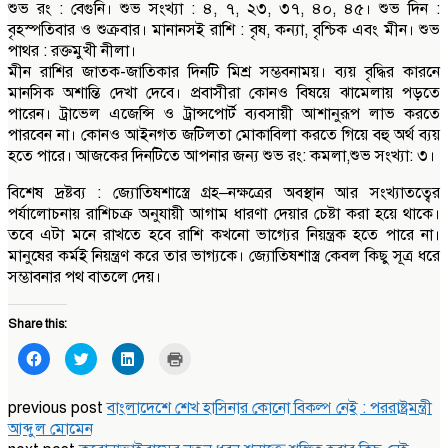
শুভ রং : বেগুনি। শুভ সংখ্যা : ৪, ৭, ২৩, ৩৭, ৪০, ৪৫। শুভ দিন :
বৃহস্পতিবার ও শুক্রবার। মানানসই রাশি : বৃষ, কন্যা, বৃশ্চিক এবং মীন। শুভ
পাথর : রক্তমুখী নীলা।
মীন রাশির জাতক-জাতিকার দিনটি মিশ্র সম্ভবনাময়। ব্যয় বৃদ্ধির কারনে
মানসিক অশান্তি দেখা দেবে। প্রবাসীরা কোনও বিষয়ে ঝামেলায় পড়তে
পারেন। ট্রাভেল এজেন্সি ও ট্রান্সপোর্ট ব্যবসায়ী আশানুরূপ লাভ করতে
পারবেন না। কোনও আইনগত জটিলতা মোকাবিলা করতে গিয়ে বহু অর্থ ব্যয়
হতে পারে। আজকের দিনটিতে আপনার জন্য শুভ রং: কমলা,শুভ সংখ্যা: ৩।
বিশেষ দ্রষ্টব্য : জ্যোতিষশাস্ত্রে গ্রহ–নক্ষত্রের অবস্থান আর সংখ্যাতত্বের
পর্যালোচনায় রাশিচক্র অনুযায়ী আগাম ধারণা দেয়ার চেষ্টা করা হয়ে থাকে।
তবে এটা মনে রাখতে হবে রাশি কখনো ভাগ্যের নিয়ন্ত্রক হতে পারে না।
মানুষের কর্মই নিয়ন্ত্রণ করে তার ভাগ্যকে। জ্যোতিষশাস্ত্র কেবল কিছু সূত্র ধরে
সম্ভাবনার পথ বাতলে দেয়।
Share this:
Click
Click
Click
Click
to
to
to
to
share
share
share
print
on
on
on
(Opens
Facebook
Twitter
LinkedIn
in
previous post
বাংলাদেশে শেখ হাসিনার কোনো বিকল্প নেই : পররাষ্ট্রমন্ত্রী
(Opens
(Opens
(Opens
new
আব্দুল মোমেন
in
in
in
window)
new
new
new