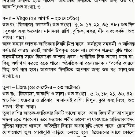
সিদ্ধান্তে উপনিত হতে পারেন। আজকের দিনটিতে আপনার জন্য শুভ রং:
আকাশি,শুভ সংখ্যা: ৩।
কন্যা – Virgo (২৪ আগস্ট – ২৩ সেপ্টেম্বর)
শুভ রং : ফিরোজা, চকলেট। শুভ সংখ্যা : ৫, ৯, ১৭, ২২, ৩৫, ৪৮। শুভ দিন
: বুধবার এবং শুক্রবার। মানানসই রাশি : বৃশ্চিক, মকর, মীন এবং কর্কট। শুভ
পাথর : পান্না।
আজ কন্যার জাতক-জাতিকার দিনটি মিশ্র যাবে। কর্মস্থলে সহকর্মী ও অধিনস্ত
কর্মচারি কারও দ্বারাই আপনি উপকৃত হবেন না। গোপন শত্রুতা বৃদ্ধি পাবে।
সহকর্মীদের সাথে বিরোধের আশঙ্কা প্রবল। শারীরিক দিক ভালো যাবে না।
কিছু অর্থ ঋণ করতে হতে পারে। অনৈতিক বা রহস্যজনক সম্পর্কের কারণে
কিছু অর্থ ব্যয় হবে। আজকের দিনটিতে আপনার জন্য শুভ রং: সাদা,শুভ
সংখ্যা: ২।
তুলা – Libra (২৪ সেপ্টেম্বর – ২৩ অক্টোবর)
শুভ রং : ফিরোজা, আকাশি ও সাদা। শুভ সংখ্যা : ৫, ৬, ১৮, ২১, ৩৬, ৪২।
শুভ দিন : শুক্রবার ও রবিবার। মানানসই রাশি : মিথুন, কুম্ভ এবং সিংহ। শুভ
পাথর : হীরা–পান্না।
তুলা রাশির জাতক-জাতিকার দিনটি ভালো যাবে। আজ বিদ্যার্থীরা আশানুরূপ
সফল হতে পারবেন। তবে সন্তানের শরীর ভালো না যাওয়াতে অভিভাবকদের
দুশ্চিন্তা বাড়তে থাকবে। অতিন্দ্রীয় বিদ্যায় আগ্রহ বৃদ্ধি পেতে পারে। রোমান্টিক
যোগাযোগে ভুল বোঝাবুঝি এড়িয়ে চলতে হবে। প্রিয়জনের সাথে কোনো