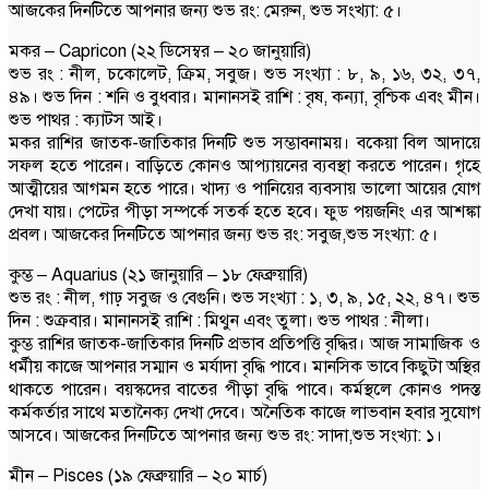
আজকের দিনটিতে আপনার জন্য শুভ রং: মেরুন, শুভ সংখ্যা: ৫।
মকর – Capricon (২২ ডিসেম্বর – ২০ জানুয়ারি)
শুভ রং : নীল, চকোলেট, ক্রিম, সবুজ। শুভ সংখ্যা : ৮, ৯, ১৬, ৩২, ৩৭,
৪৯। শুভ দিন : শনি ও বুধবার। মানানসই রাশি : বৃষ, কন্যা, বৃশ্চিক এবং মীন।
শুভ পাথর : ক্যাটস আই।
মকর রাশির জাতক-জাতিকার দিনটি শুভ সম্ভাবনাময়। বকেয়া বিল আদায়ে
সফল হতে পারেন। বাড়িতে কোনও আপ্যায়নের ব্যবস্থা করতে পারেন। গৃহে
আত্মীয়ের আগমন হতে পারে। খাদ্য ও পানিয়ের ব্যবসায় ভালো আয়ের যোগ
দেখা যায়। পেটের পীড়া সম্পর্কে সতর্ক হতে হবে। ফুড পয়জনিং এর আশঙ্কা
প্রবল। আজকের দিনটিতে আপনার জন্য শুভ রং: সবুজ,শুভ সংখ্যা: ৫।
কুম্ভ – Aquarius (২১ জানুয়ারি – ১৮ ফেব্রুয়ারি)
শুভ রং : নীল, গাঢ় সবুজ ও বেগুনি। শুভ সংখ্যা : ১, ৩, ৯, ১৫, ২২, ৪৭। শুভ
দিন : শুক্রবার। মানানসই রাশি : মিথুন এবং তুলা। শুভ পাথর : নীলা।
কুম্ভ রাশির জাতক-জাতিকার দিনটি প্রভাব প্রতিপত্তি বৃদ্ধির। আজ সামাজিক ও
ধর্মীয় কাজে আপনার সম্মান ও মর্যাদা বৃদ্ধি পাবে। মানসিক ভাবে কিছুটা অস্থির
থাকতে পারেন। বয়স্কদের বাতের পীড়া বৃদ্ধি পাবে। কর্মস্থলে কোনও পদস্ত
কর্মকর্তার সাথে মতানৈক্য দেখা দেবে। অনৈতিক কাজে লাভবান হবার সুযোগ
আসবে। আজকের দিনটিতে আপনার জন্য শুভ রং: সাদা,শুভ সংখ্যা: ১।
মীন – Pisces (১৯ ফেব্রুয়ারি – ২০ মার্চ)