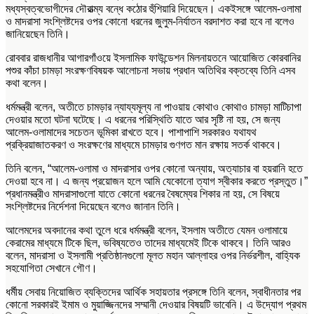
মধ্যস্বত্বভোগীদের দৌরাত্ম্য বন্ধে কঠোর হুঁশিয়ারি দিয়েছেন। একইসঙ্গে আলেম-ওলামা
ও মাদরাসা সংশ্লিষ্টদের ওপর কোনো ধরনের জুলুম-নির্যাতন বরদাশত করা হবে না বলেও
জানিয়েছেন তিনি।
রোববার রাজধানীর আগারগাঁওয়ে ইসলামিক ফাউন্ডেশন মিলনায়তনে আয়োজিত কোরবানির
পশুর কাঁচা চামড়া সংরক্ষণবিষয়ক আলোচনা সভায় প্রধান অতিথির বক্তব্যে তিনি এসব
কথা বলেন।
ধর্মমন্ত্রী বলেন, অতীতে চামড়ার ন্যায্যমূল্য না পাওয়ায় কোথাও কোথাও চামড়া মাটিচাপা
দেওয়ার মতো ঘটনা ঘটেছে। এ ধরনের পরিস্থিতি যাতে আর সৃষ্টি না হয়, সে জন্য
আলেম-ওলামাদের সচেতন ভূমিকা রাখতে হবে। পাশাপাশি সরকারও যথাযথ
প্রক্রিয়াজাতকরণ ও সংরক্ষণের মাধ্যমে চামড়ার গুণগত মান রক্ষায় সতর্ক থাকবে।
তিনি বলেন, “আলেম-ওলামা ও মাদরাসার ওপর কোনো অন্যায়, অত্যাচার বা হয়রানি হতে
দেওয়া হবে না। এ জন্য প্রয়োজন হলে আমি যেকোনো ত্যাগ স্বীকার করতে প্রস্তুত।”
প্রধানমন্ত্রীও মাদরাসাগুলো যাতে কোনো ধরনের বৈষম্যের শিকার না হয়, সে বিষয়ে
সংশ্লিষ্টদের নির্দেশনা দিয়েছেন বলেও জানান তিনি।
আলেমদের অবদানের কথা তুলে ধরে ধর্মমন্ত্রী বলেন, ইসলাম অতীতে যেমন ওলামায়ে
কেরামের মাধ্যমে টিকে ছিল, ভবিষ্যতেও তাদের মাধ্যমেই টিকে থাকবে। তিনি আরও
বলেন, মাদরাসা ও ইসলামী প্রতিষ্ঠানগুলো মূলত মহান আল্লাহর ওপর নির্ভরশীল, বাহ্যিক
সহযোগিতা সেখানে গৌণ।
ধর্মীয় সেবায় নিয়োজিত ব্যক্তিদের আর্থিক সহায়তার প্রসঙ্গে তিনি বলেন, স্বাধীনতার পর
কোনো সরকারই ইমাম ও মুয়াজ্জিনদের সম্মানী দেওয়ার বিষয়টি ভাবেনি। এ উদ্যোগ প্রথম