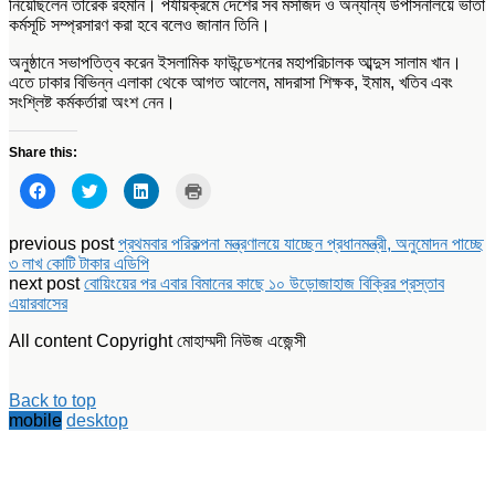
নিয়েছিলেন তারেক রহমান। পর্যায়ক্রমে দেশের সব মসজিদ ও অন্যান্য উপাসনালয়ে ভাতা
কর্মসূচি সম্প্রসারণ করা হবে বলেও জানান তিনি।
অনুষ্ঠানে সভাপতিত্ব করেন ইসলামিক ফাউন্ডেশনের মহাপরিচালক আব্দুস সালাম খান।
এতে ঢাকার বিভিন্ন এলাকা থেকে আগত আলেম, মাদরাসা শিক্ষক, ইমাম, খতিব এবং
সংশ্লিষ্ট কর্মকর্তারা অংশ নেন।
Share this:
Click
Click
Click
Click
to
to
to
to
share
share
share
print
on
on
on
(Opens
Facebook
Twitter
LinkedIn
in
previous post
প্রথমবার পরিকল্পনা মন্ত্রণালয়ে যাচ্ছেন প্রধানমন্ত্রী, অনুমোদন পাচ্ছে
(Opens
(Opens
(Opens
new
৩ লাখ কোটি টাকার এডিপি
in
in
in
window)
new
new
new
next post
বোয়িংয়ের পর এবার বিমানের কাছে ১০ উড়োজাহাজ বিক্রির প্রস্তাব
window)
window)
window)
এয়ারবাসের
All content Copyright মোহাম্মদী নিউজ এজেন্সী
Back to top
mobile
desktop