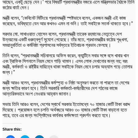
আছেন, একটু ছেড়ে দেন।’ পরে বিষয়টি প্রধানমন্ত্রীর নজরে এলে মন্ত্রিসভার বৈঠকে তিনি
কঠোর বার্তা দেন।
মন্ত্রী বলেন, “কেবিনেট মিটিংয়ে প্রধানমন্ত্রী স্পষ্টভাবে বলেন, একজন মন্ত্রী এই কাজ
করেছেন, ভবিষ্যতে যেন আর কখনও এমন না শুনি। তাই সবাইকে সতর্ক থাকতে হবে।”
সরদার মো. সাখাওয়াত হোসেন বলেন, প্রধানমন্ত্রী তারেক রহমানের নেতৃত্বে দেশ
উন্নয়নের একটি গুরুত্বপূর্ণ সুযোগ পেয়েছে। তাঁর মতে, প্রধানমন্ত্রীর কঠোর শৃঙ্খলা,
সময়ানুবর্তিতা ও কর্মনিষ্ঠা প্রশাসনের সর্বস্তরে ইতিবাচক প্রভাব ফেলছে।
তিনি বলেন, “প্রধানমন্ত্রী সচিবালয়ে অফিস করেন, ক্যান্টিনে সবার সঙ্গে বসে খাবার খান
এবং ট্রাফিক সিগনালে নিয়ম মেনে গাড়ি থামান। এসব লোক দেখানোর জন্য নয়; বরং
মন্ত্রী, কর্মকর্তা ও রাষ্ট্রীয় দায়িত্বে থাকা সবাইকে নিয়ম মেনে চলার অভ্যাস গড়ে তোলার
জন্য।”
মন্ত্রী আরও বলেন, প্রধানমন্ত্রীর কর্মস্পৃহা ও নিষ্ঠা অনুসরণ করতে না পারলে তা দেশের
জন্য ক্ষতির কারণ হবে। তিনি সরকারি কর্মকর্তা-কর্মচারীদের দেশ গঠনের কাজে
আন্তরিকভাবে অংশ নেওয়ার আহ্বান জানান।
সভায় তিনি আরও বলেন, দেশের স্বার্থে সরকার ইতোমধ্যে ৭০ হাজার কোটি টাকা বরাদ্দ
দিয়েছে। প্রয়োজন হলে চলতি অর্থবছরে আরও ৩০ হাজার কোটি টাকা বাড়ানো হতে
পারে, তবে এর জন্য সংশ্লিষ্টদের কার্যকর কর্মদক্ষতা প্রদর্শন করতে হবে।
Share this: