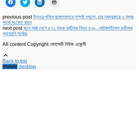
Click
Click
Click
Click
to
to
to
to
share
share
share
print
on
on
on
(Opens
Facebook
Twitter
LinkedIn
in
previous post
উত্তর-পশ্চিম বঙ্গোপসাগরে সুস্পষ্ট লঘুচাপ, চার সমুদ্রবন্দরে ৩ নম্বর
(Opens
(Opens
(Opens
new
সতর্ক সংকেত বহাল
in
in
in
window)
new
new
new
next post
জুনে সারা দেশে ৪৭২ সড়ক দুর্ঘটনায় নিহত ৪৩৮, মোটরসাইকেল দুর্ঘটনায়
window)
window)
window)
প্রাণহানি সর্বোচ্চ
All content Copyright মোহাম্মদী নিউজ এজেন্সী
Scroll
Up
Back to top
mobile
desktop