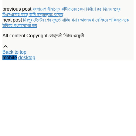
share
share
share
print
on
on
on
(Opens
Facebook
Twitter
LinkedIn
in
previous post
বাংলাদেশ সীমান্তে কাঁটাতারের বেড়া নির্মাণে ৪৫ দিনের মধ্যে
(Opens
(Opens
(Opens
new
বিএসএফের কাছে জমি হস্তান্তর: শুভেন্দু
in
in
in
window)
new
new
new
next post
মিরপুর টেস্টের শেষ মূহুর্তে নাহিদ রানার আগুনঝরা বোলিংয়ে পাকিস্তানকে
window)
window)
window)
উড়িয়ে বাংলাদেশের জয়
All content Copyright মোহাম্মদী নিউজ এজেন্সী
Scroll
Up
Back to top
mobile
desktop