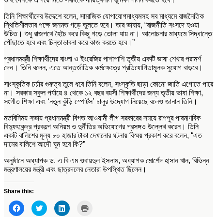
তিনি শিক্ষার্থীদের উদ্দেশে বলেন, সামাজিক যোগাযোগমাধ্যমসহ সব মাধ্যমে রাজনৈতিক
স্থিতিশীলতার পক্ষে জনমত গড়ে তুলতে হবে। তার ভাষায়, “রাজনীতি সংসদে হওয়া
উচিত। শুধু রাজপথে হৈচৈ করে কিছু গড়ে তোলা যায় না। আলোচনার মাধ্যমে সিদ্ধান্তে
পৌঁছাতে হবে এবং চিন্তাভাবনা করে কাজ করতে হবে।”
প্রধানমন্ত্রী শিক্ষার্থীদের বাংলা ও ইংরেজির পাশাপাশি তৃতীয় একটি ভাষা শেখার পরামর্শ
দেন। তিনি বলেন, এতে আন্তর্জাতিক কর্মক্ষেত্রে প্রতিযোগিতামূলক সুযোগ বাড়বে।
সাংস্কৃতিক চর্চার গুরুত্ব তুলে ধরে তিনি বলেন, সংস্কৃতি ছাড়া কোনো জাতি এগোতে পারে
না। সরকার স্কুল পর্যায়ে ৪ থেকে ১২ বছর বয়সী শিক্ষার্থীদের জন্য তৃতীয় ভাষা শিক্ষা,
সংগীত শিক্ষা এবং ‘নতুন কুঁড়ি স্পোর্টস’ চালুর উদ্যোগ নিয়েছে বলেও জানান তিনি।
মতবিনিময় সভায় প্রধানমন্ত্রী বিগত
আওয়ামী লীগ
সরকারের সময়ে
রূপপুর পারমাণবিক
বিদ্যুৎকেন্দ্র
প্রকল্পে অনিয়ম ও দুর্নীতির অভিযোগের প্রসঙ্গও উল্লেখ করেন। তিনি
একটি বালিশের মূল্য ৮০ হাজার টাকা দেখানোর ঘটনায় বিস্ময় প্রকাশ করে বলেন, “এত
দামের বালিশে আদৌ ঘুম হবে কি?”
অনুষ্ঠানে
অধ্যাপক ড. এ বি এম ওবায়দুল ইসলাম
,
অধ্যাপক মোর্শেদ হাসান খান
, বিভিন্ন
মন্ত্রণালয়ের মন্ত্রী এবং ছাত্রদলের নেতারা উপস্থিত ছিলেন।
Share this:
Click
Click
Click
Click
to
to
to
to