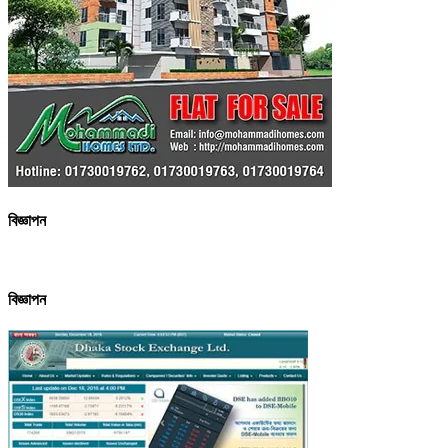
বিজ্ঞাপন
বিজ্ঞাপন