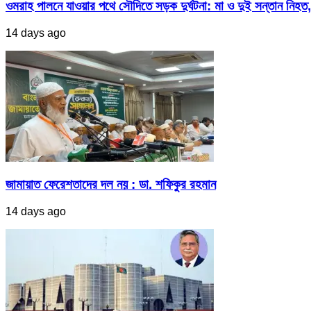
ওমরাহ পালনে যাওয়ার পথে সৌদিতে সড়ক দুর্ঘটনা: মা ও দুই সন্তান নিহত,
14 days ago
জামায়াত ফেরেশতাদের দল নয় : ডা. শফিকুর রহমান
14 days ago