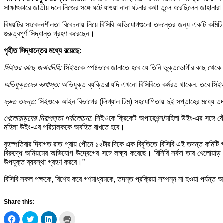
সাক্ষাৎকারে জাতীয় দলে নিজের সঙ্গে ঘটে যাওয়া নানা ঘটনার কথা তুলে ধরেছিলেন জাহান
বিষয়টির সংবেদনশীলতা বিবেচনায় নিয়ে বিসিবি অভিযোগগুলো তদন্তের জন্য একটি কমিটি
গুরুত্বপূর্ণ সিদ্ধান্ত গ্রহণ করেছেন।
গৃহীত সিদ্ধান্তের মধ্যে রয়েছে:
সিইওর কাছে জবাবদিহি:
সিইওকে স্পষ্টভাবে জানাতে হবে যে তিনি ভুক্তভোগীর কাছ থেকে
অভিযুক্তদের বরখাস্ত:
অভিযুক্ত ব্যক্তিরা যদি এখনো বিসিবিতে কর্মরত থাকেন, তবে সি
দ্রুত তদন্ত:
সিইওকে আইন বিভাগের (লিগ্যাল টিম) সহযোগিতায় দুই সপ্তাহের মধ্যে ত
খেলোয়াড়দের নিরাপত্তা পর্যালোচনা:
সিইওকে ক্রিকেট অপারেশন্স/মহিলা উইং-এর সঙ্গে যৌথভ
মহিলা উইং-এর পরিচালককে অবহিত রাখতে হবে।
বৃহস্পতিবার দিবাগত রাত প্রায় পৌনে ১২টার দিকে এক বিবৃতিতে বিসিবি এই তদন্ত কমিটি গ
বিরুদ্ধে অনিয়মের অভিযোগ উদ্বেগের সঙ্গে লক্ষ্য করেছে। বিসিবি সর্বদা তার খেলোয়া
উপযুক্ত ব্যবস্থা গ্রহণ করবে।”
বিসিবি সকল পক্ষকে, বিশেষ করে গণমাধ্যমকে, তদন্ত প্রক্রিয়া সম্পন্ন না হওয়া পর্যন্ত 
Share this:
Click
Click
Click
Click