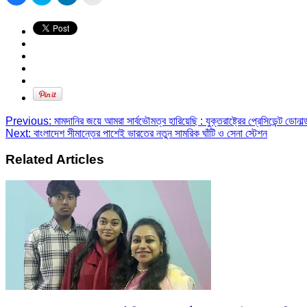
to
to
to
to
share
share
share
print
on
on
on
(Opens
Facebook
Twitter
LinkedIn
in
(Opens
(Opens
(Opens
new
in
in
in
window)
new
new
new
window)
window)
window)
Previous:
মামদানির জয়ে আমরা সার্বভৌমত্ব হারিয়েছি : যুক্তরাষ্ট্রের প্রেসিডেন্ট ডোনাল্ড
Next:
বাংলাদেশ সীমান্তের পাশেই ভারতের নতুন সামরিক ঘাঁটি ও সেনা স্টেশন
Related Articles