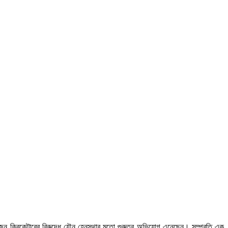
েকজন ক্রিকেটারের বিরুদ্ধে যৌন হেনস্থার মতো গুরুতর অভিযোগ এনেছেন। সম্প্রতি এক