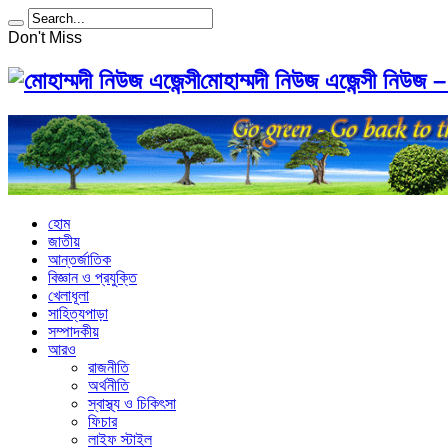
Don't Miss
মোহাম্মদী নিউজ এজেন্সী নিউজ –
হোম
জাতীয়
আন্তর্জাতিক
বিজ্ঞান ও প্রযুক্তি
খেলাধূলা
সাহিত্যপাড়া
সম্পাদকীয়
আরও
রাজনীতি
অর্থনীতি
স্বাস্থ্য ও চিকিৎসা
ফিচার
লাইফ স্টাইল