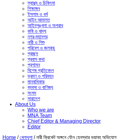
স্বাস্থ্য ও চিকিৎসা
শিক্ষাঙ্গন
ইসলাম ও ধর্ম
আইন আদালত
আইনশৃঙ্খলা ও অপরাধ
কৃষি ও খাদ্য
নগর-মহানগর
নারী ও ‍শিশু
পরিবেশ ও জলবায়ু
প্রচ্ছদ
প্রবাস কথা
প্রশাসন
বিশেষ প্রতিবেদন
ভ্রমণ ও পরিবহন
মানবাধিকার
ব্যবসা ও বাণিজ্য
সংসদ
সারাদেশ
About Us
Who we are
MNA Team
Chief Editor & Managing Director
Editor
Home
/
খেলাধূলা
/
নারী ক্রিকেট অঙ্গনে যৌন হেনস্থার ভয়াবহ অভিযোগ