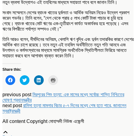
নতুন ব্যবসা উদ্যোগও এই তহবিলের মাধ্যমে সহায়তা পাবে বলে জানান তিনি।
সংবাদ সম্মেলনে দেশের ব্যাংক খাতের দুর্বলতা ও আর্থিক অনিয়ম নিয়েও উদ্বেগ প্রকাশ
করেন গভর্নর। তিনি বলেন, “দেশ থেকে প্রায় ৫ লাখ কোটি টাকা পাচার বা চুরি হয়ে
গেছে। ব্যাংক খাতের মোট ঋণের এক-তৃতীয়াংশ কার্যত অকার্যকর হয়ে পড়েছে। এসব
ঋণের বিপরীতে পর্যাপ্ত সম্পদও নেই।”
তিনি আরও বলেন, দীর্ঘদিনের অনিয়ম, খেলাপি ঋণ বৃদ্ধি এবং দুর্বল তদারকির কারণে দেশের
আর্থিক খাত চাপে রয়েছে। তবে নতুন এই তহবিল অর্থনীতিতে নতুন গতি আনবে এবং
উৎপাদন ও কর্মসংস্থানের মাধ্যমে সামগ্রিক অর্থনৈতিক স্থিতিশীলতা ফিরিয়ে আনতে
সহায়তা করবে বলে আশাবাদ ব্যক্ত করেন তিনি।
Share this:
Click
Click
Click
Click
to
to
to
to
share
share
share
print
on
on
on
(Opens
Facebook
Twitter
LinkedIn
in
previous post
মিরপুরের শিশু হত্যা: এক মাসের মধ্যে সর্বোচ্চ শাস্তি নিশ্চিতের
(Opens
(Opens
(Opens
new
ঘোষণা প্রধানমন্ত্রীর
in
in
in
window)
new
new
new
next post
রামিসা হত্যা মামলার বিচার ৫-৭ দিনের মধ্যে শেষ হতে পারে, জানালেন
window)
window)
window)
স্বরাষ্ট্রমন্ত্রী
All content Copyright মোহাম্মদী নিউজ এজেন্সী
Scroll