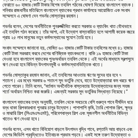
ফেরাতে ৬০ হাজার কোটি টাকার বিশেষ তহবিল গঠনের ঘোষণা দিয়েছে বাংলাদেশ ব্যাংক।
শনিবার রাজধানীর মতিঝিলে বাংলাদেশ ব্যাংকের প্রধান কার্যালয়ে আয়োজিত এক সংবাদ
সম্মেলনে এ ঘোষণা দেন গভর্নর মোস্তাকুর রহমান।
গভর্নর বলেন, দেশের অর্থনীতিকে পুনরুজ্জীবিত করতে সরকার ও ব্যাংকিং খাত যৌথভাবে
এই তহবিল গঠন করেছে। তাঁর আশা, এই উদ্যোগ বাস্তবায়িত হলে আগামী কয়েক বছরে
প্রায় ২৫ লাখ মানুষের নতুন কর্মসংস্থানের সুযোগ তৈরি হবে।
সংবাদ সম্মেলনে জানানো হয়, ঘোষিত ৬০ হাজার কোটি টাকার তহবিলের মধ্যে ৪১ হাজার
কোটি টাকা সরবরাহ করবে দেশের বাণিজ্যিক ব্যাংকগুলো। বাকি ১৯ হাজার কোটি টাকা
দেওয়া হবে বাংলাদেশ ব্যাংকের পুনঃঅর্থায়ন তহবিল থেকে। এই অর্থের মাধ্যমে স্বল্পসুদে
ঋণ দেওয়া হবে বিভিন্ন উৎপাদনমুখী ও কর্মসংস্থানভিত্তিক খাতে।
গভর্নর মোস্তাকুর রহমান জানান, এই তহবিলের আওতায় ঋণের সুদের হার হবে ৭
শতাংশ। এর মধ্যে সরকার ৬ শতাংশ সুদ ভর্তুকি দেবে, যাতে উদ্যোক্তারা কম খরচে ঋণ
পেতে পারেন। তিনি বলেন, “বর্তমান অর্থনৈতিক বাস্তবতায় উদ্যোক্তাদের জন্য সহজ
শর্তে অর্থায়ন নিশ্চিত করা জরুরি। এজন্যই সরকার সুদ ভর্তুকির সিদ্ধান্ত নিয়েছে।”
বাংলাদেশ ব্যাংকের তথ্য অনুযায়ী, তহবিল থেকে সবচেয়ে বেশি গুরুত্ব পাবে দীর্ঘদিন ধরে
বন্ধ থাকা শিল্পকারখানা পুনরায় চালুর উদ্যোগ। পাশাপাশি কৃষি, তৈরি পোশাক শিল্প, ক্ষুদ্র
ও মাঝারি শিল্প (সিএমএসএমই), পরিবেশবান্ধব শিল্প এবং সৃজনশীল অর্থনীতির বিভিন্ন
খাতেও ঋণ দেওয়া হবে।
গভর্নর বলেন, এসব খাতে বিনিয়োগ বাড়লে উৎপাদন বৃদ্ধি পাবে, রপ্তানি আয় বাড়বে এবং
দেশের জিডিপি প্রবৃদ্ধিতেও ইতিবাচক প্রভাব পড়বে। একই সঙ্গে তরুণ উদ্যোক্তা ও