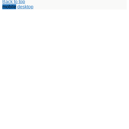
Up
Back to top
mobile
desktop