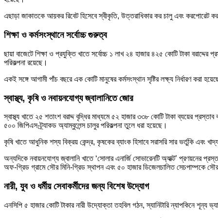
এছাড়া জাকাতকে আয়কর রিবেট হিসেবে স্বীকৃতি, উত্তরাধিকার কর চালু এবং করপোরেট ক
শিক্ষা ও কর্মসংস্থানে সর্বোচ্চ গুরুত্ব
ছায়া বাজেটে শিক্ষা ও প্রযুক্তি খাতে সর্বোচ্চ ১ লাখ ২৪ হাজার ৪২৫ কোটি টাকা বরাদ্দে
পরিকল্পনা রয়েছে।
একই সঙ্গে আগামী পাঁচ বছরে এক কোটি মানুষের কর্মসংস্থান সৃষ্টির লক্ষ্য নির্ধারণ করা
স্বাস্থ্য, কৃষি ও নবায়নযোগ্য জ্বালানিতে জোর
স্বাস্থ্য খাতে ২৫ শতাংশ বরাদ্দ বৃদ্ধির মাধ্যমে ৫২ হাজার ৩৩৮ কোটি টাকা ব্যয়ের প্রস্ত
৫০০ জিপিএস-ট্র্যাকড অ্যাম্বুলেন্স চালুর পরিকল্পনা তুলে ধরা হয়েছে।
কৃষি খাতে আধুনিক শস্য বিক্রয় কেন্দ্র, কৃষকের ব্যাংক হিসাবে সরাসরি সার ভর্তুকি এবং খ
অন্যদিকে নবায়নযোগ্য জ্বালানি খাতে ‘সোলার এনার্জি সোভারেনটি অ্যাক্ট’ প্রণয়নের প্
অফ-গ্রিড গ্রামে সৌর মিনি-গ্রিড স্থাপন এবং ৫০ হাজার ডিজেলচালিত সেচপাম্পকে সৌ
নারী, যুব ও ধর্মীয় সেবাকর্মীদের জন্য বিশেষ উদ্যোগ
এনসিপি ৫ হাজার কোটি টাকার নারী উদ্যোক্তা তহবিল গঠন, স্যানিটারি ন্যাপকিনে শূন্য ভ্