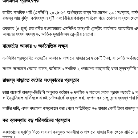
এমএনএ প্রতিবেদক
জাতীয় নাগরিক পার্টি (এনসিপি) ২০২৬-২৭ অর্থবছরের জন্য ‘বাংলাদেশ ২.০: সংস্কার, কর্মসংস
রাজস্ব আয় বৃদ্ধি, কর্মসংস্থান সৃষ্টি এবং বিনিয়োগবান্ধব পরিবেশ গড়ে তোলার মাধ্যমে দেশ
শুক্রবার (৫ জুন) রাজধানীর বাংলামোটরে এনসিপির অস্থায়ী কেন্দ্রীয় কার্যালয়ে আয়োজিত 
আসনের সংসদ সদস্য
ড. আতিক মুজাহিদ
সহ কেন্দ্রীয় নেতারা।
বাজেটের আকার ও অর্থনৈতিক লক্ষ্য
এনসিপির প্রস্তাবিত বাজেটের আকার ৮ লাখ ৫২ হাজার ১৫৭ কোটি টাকা, যা চলতি অর্থবছ
সংবাদ সম্মেলনে নেতারা বলেন, বর্তমানে ৯ দশমিক ২ শতাংশের কাছাকাছি থাকা মূল্যস্ফীতি
রাজস্ব বাড়াতে কঠোর সংস্কারের প্রস্তাব
ছায়া বাজেটে রাজস্ব-জিডিপি অনুপাত বর্তমান ৬ দশমিক ৭ শতাংশ থেকে প্রথম বছরেই ৯ দশ
ফাইন্যান্সিয়াল সার্ভিসকে একই নেটওয়ার্কে সংযুক্ত করা, সম্পদ কর চালু, বন্দর ব্যবস
দলটির দাবি, এসব পদক্ষেপ বাস্তবায়ন করা গেলে অতিরিক্ত ৭৬ হাজার কোটি টাকা রাজস্
কর ব্যবস্থায় বড় পরিবর্তনের প্রস্তাব
করদাতাদের স্বস্তি দিতে সাধারণ করমুক্ত আয়সীমা ৩ লাখ ৫০ হাজার টাকা থেকে বাড়িয়ে ৪ ল
হয়েছে।