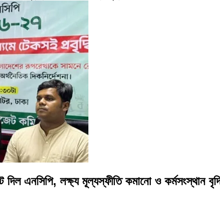
িল এনসিপি, লক্ষ্য মূল্যস্ফীতি কমানো ও কর্মসংস্থান বৃদ্