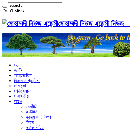
Don't Miss
মোহাম্মদী নিউজ এজেন্সী নিউজ –
হোম
জাতীয়
আন্তর্জাতিক
বিজ্ঞান ও প্রযুক্তি
খেলাধূলা
সাহিত্যপাড়া
সম্পাদকীয়
আরও
রাজনীতি
অর্থনীতি
স্বাস্থ্য ও চিকিৎসা
ফিচার
লাইফ স্টাইল