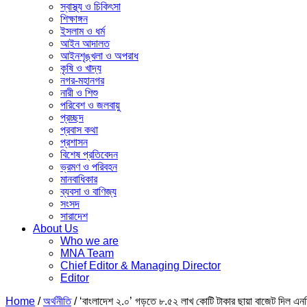
স্বাস্থ্য ও চিকিৎসা
শিক্ষাঙ্গন
ইসলাম ও ধর্ম
আইন আদালত
আইনশৃঙ্খলা ও অপরাধ
কৃষি ও খাদ্য
নগর-মহানগর
নারী ও ‍শিশু
পরিবেশ ও জলবায়ু
প্রচ্ছদ
প্রবাস কথা
প্রশাসন
বিশেষ প্রতিবেদন
ভ্রমণ ও পরিবহন
মানবাধিকার
ব্যবসা ও বাণিজ্য
সংসদ
সারাদেশ
About Us
Who we are
MNA Team
Chief Editor & Managing Director
Editor
Home
/
অর্থনীতি
/
‘বাংলাদেশ ২.০’ গড়তে ৮.৫২ লাখ কোটি টাকার ছায়া বাজেট দিল এনসিপি