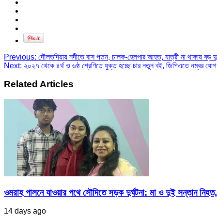
in
in
in
window)
new
new
new
window)
window)
window)
Previous:
দৌলতদিয়ায় নদীতে বাস পতন, চালক-হেলপার আহত, যাত্রী না থাকায় বড় দুর্ঘ
Next:
২০২৭ থেকে ৪র্থ ও ৬ষ্ঠ শ্রেণিতে যুক্ত হচ্ছে চার নতুন বই, জিপিএতে নম্বর যোগ
Related Articles
ওমরাহ পালনে যাওয়ার পথে সৌদিতে সড়ক দুর্ঘটনা: মা ও দুই সন্তান নিহত,
14 days ago