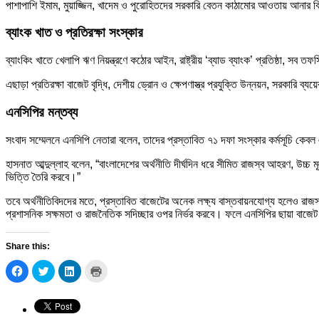
পাশাপাশি ইমাম, মুয়াজ্জিন, খাদেম ও পুরোহিতদের সরকারি বেতন কাঠামোর আওতায় আনার বি
ব্যাংক খাত ও প্রতিরক্ষা সংস্কার
ব্যাংকিং খাতে খেলাপি ঋণ নিয়ন্ত্রণে কঠোর আইন, রাষ্ট্রীয় ‘ব্যাড ব্যাংক’ প্রতিষ্ঠা, সব
এছাড়া প্রতিরক্ষা বাজেট বৃদ্ধি, দেশীয় ড্রোন ও ক্ষেপণাস্ত্র প্রযুক্তি উন্নয়ন, সরকারি 
এনসিপির মন্তব্য
সংবাদ সম্মেলনে এনসিপি নেতারা বলেন, তাদের প্রস্তাবিত ৭১ দফা সংস্কার কর্মসূচি কেবল একটি
হাসনাত আব্দুল্লাহ বলেন, “বাংলাদেশের অর্থনীতি দীর্ঘদিন ধরে সীমিত রাজস্ব আহরণ, উচ্চ
ভিত্তি তৈরি করবে।”
তবে অর্থনীতিবিদদের মতে, প্রস্তাবিত বাজেটের অনেক লক্ষ্য বাস্তবায়নযোগ্য হলেও রাজস
প্রশাসনিক সক্ষমতা ও রাজনৈতিক সদিচ্ছার ওপর নির্ভর করবে। ফলে এনসিপির ছায়া বাজে
Share this:
Click
Click
Click
Click
to
to
to
to
share
share
share
print
on
on
on
(Opens
Facebook
Twitter
LinkedIn
in
(Opens
(Opens
(Opens
new