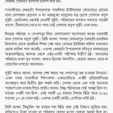
ঘোষিত গেজেটে তালিকা প্রকাশ করা হয়।
সাতক্ষীরার দেবহাটা উপজেলার পারুলিয়া ইউনিয়নের কোমরপুর গ্রামের
বাবা মোশারফ হোসেন ও মা মাহফুজা খাতুনের বড় ছেলে গোলাম রসুল
সুইট। ছোটবেলা থেকেই মেধাবী সুইট। পরিবারের অভাবও দমাতে পারেনি
তাকে। ঠিকমতো খেতে না পারা সেই গোলাম রসুল সুইট এখন জজ।
নিজের পরিবার ও লেখাপড়া নিয়ে খোলামেলা আলোচনা করেন সহকারী
জজ গোলাম রসুল সুইট। তিনি বলেন, শাখরা কোমরপুর সরকারি প্রাথমিক
বিদ্যালয় থেকে প্রাথমিক শিক্ষা শেষ করে ভোমরা ইউনিয়ন দাখিল মাদরাসা
থেকে দাখিল পাস করেছি। এরপর দেবহাটা উপজেলার সখিপুর খানবাহাদুর
আহসানউল্লাহ্ কলেজ থেকে এইচএসসি পরীক্ষায় উত্তীর্ণ হই। আমাদের
পরিবারে তখন খুব অভাব। বাবাও ছিলেন উদাসীন। কোনো রকমে খেয়ে না
খেয়ে দিন চলতো আমাদের।
সুইট আরও বলেন, কলেজ শেষ করার পর লেখাপড়া বন্ধ হওয়ার উপক্রম।
এমন সময় সাতক্ষীরা শিল্পকলা একাডেমিতে একটি প্রতিযোগিতায়
অংশগ্রহণ করে দ্বিতীয় স্থান অর্জন করি। সেখান থেকে এক ভাই আমাকে
পরামর্শ দেয় ঢাকায় গিয়ে কোচিং করার। কিন্তু পরিবারের সেই অবস্থা ছিল না।
মায়ের একটি গরু ছিল। সেই গরুটি ১৫ হাজার টাকায় বিক্রি করে ২০১০
সালের ১৭ মে ঢাকা যাই। এরপর একটি কোচিং সেন্টারে ভর্তি হই।
তিনি বলেন, কিছুদিন পর মায়ের গরু বিক্রি করা সেই টাকাও ফুরিয়ে যায়।
বাড়িতেও টাকা চাওয়া বা পরিবারে দেয়ার মতো কোনো অবস্থা ছিল না।