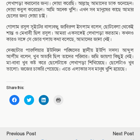
লেখাপড়া করানোর জন্য। দোয়া করেছি। আল্লাহ্ আমাদের ডাক শুনেছেন।
দোয়া কবুল করেছেন। আমি অনেক খুশি। এখন সব মানুষের কাছে আমার
ছেলের জন্য দোয়া চাই।
গোলাম রসুল সুইটের বাল্যবন্ধু জাবিরুল ইসলাম বলেন, ছোটবেলা থেকেই
শান্ত ও মেধাবী ছিল রসুল। আমরা একসঙ্গেই লেখাপড়া করতাম। কখনও
কারও সঙ্গে সে জোর গলায় কথা বলেছে, আমাদের জানা নেই।
দেবহাটার পারুলিয়ার ইউনিয়ন পরিষদের স্থানীয় ইউপি সদস্য আব্দুল
আলীম বলেন, খুব অভাবি ছিল তাদের পরিবার। জমি জায়গা কিছুই নেই।
মা-বাবা খুব কষ্ট করে ছেলেটাকে লেখাপড়া শিখিয়েছে। ছেলেটাও খুব
ভালো। জজের চাকরি পেয়েছে। এতে এলাকার সব মানুষ খুশি হয়েছে।
Share this:
C
C
C
C
l
l
l
l
i
i
i
i
c
c
c
c
k
k
k
k
t
t
t
t
o
o
o
o
s
s
s
p
h
h
h
r
a
a
a
i
Previous Post
Next Post
r
r
r
n