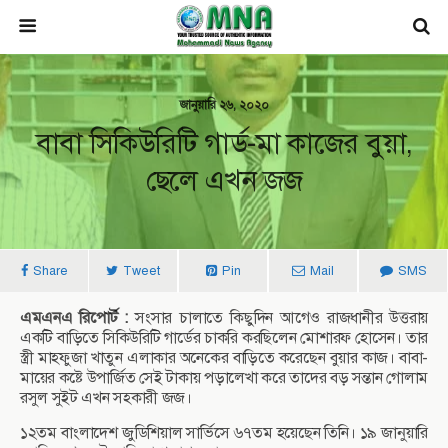
জানুয়ারি ২৬, ২০২০
বাবা সিকিউরিটি গার্ড-মা কাজের বুয়া,
ছেলে এখন জজ
Share
Tweet
Pin
Mail
SMS
এমএনএ রিপোর্ট :
সংসার চালাতে কিছুদিন আগেও রাজধানীর উত্তরায়
একটি বাড়িতে সিকিউরিটি গার্ডের চাকরি করছিলেন মোশারফ হোসেন। তার
স্ত্রী মাহফুজা খাতুন এলাকার অনেকের বাড়িতে করেছেন বুয়ার কাজ। বাবা-
মায়ের কষ্টে উপার্জিত সেই টাকায় পড়ালেখা করে তাদের বড় সন্তান গোলাম
রসুল সুইট এখন সহকারী জজ।
১২তম বাংলাদেশ জুডিশিয়াল সার্ভিসে ৬৭তম হয়েছেন তিনি। ১৯ জানুয়ারি