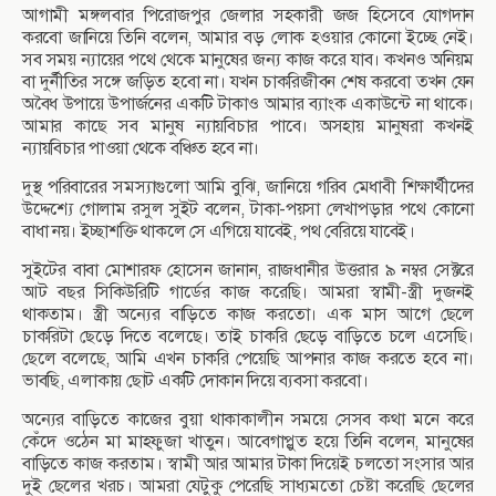
আগামী মঙ্গলবার পিরোজপুর জেলার সহকারী জজ হিসেবে যোগদান
করবো জানিয়ে তিনি বলেন, আমার বড় লোক হওয়ার কোনো ইচ্ছে নেই।
সব সময় ন্যায়ের পথে থেকে মানুষের জন্য কাজ করে যাব। কখনও অনিয়ম
বা দুর্নীতির সঙ্গে জড়িত হবো না। যখন চাকরিজীবন শেষ করবো তখন যেন
অবৈধ উপায়ে উপার্জনের একটি টাকাও আমার ব্যাংক একাউন্টে না থাকে।
আমার কাছে সব মানুষ ন্যায়বিচার পাবে। অসহায় মানুষরা কখনই
ন্যায়বিচার পাওয়া থেকে বঞ্চিত হবে না।
দুস্থ পরিবারের সমস্যাগুলো আমি বুঝি, জানিয়ে গরিব মেধাবী শিক্ষার্থীদের
উদ্দেশ্যে গোলাম রসুল সুইট বলেন, টাকা-পয়সা লেখাপড়ার পথে কোনো
বাধা নয়। ইচ্ছাশক্তি থাকলে সে এগিয়ে যাবেই, পথ বেরিয়ে যাবেই।
সুইটের বাবা মোশারফ হোসেন জানান, রাজধানীর উত্তরার ৯ নম্বর সেক্টরে
আট বছর সিকিউরিটি গার্ডের কাজ করেছি। আমরা স্বামী-স্ত্রী দুজনই
থাকতাম। স্ত্রী অন্যের বাড়িতে কাজ করতো। এক মাস আগে ছেলে
চাকরিটা ছেড়ে দিতে বলেছে। তাই চাকরি ছেড়ে বাড়িতে চলে এসেছি।
ছেলে বলেছে, আমি এখন চাকরি পেয়েছি আপনার কাজ করতে হবে না।
ভাবছি, এলাকায় ছোট একটি দোকান দিয়ে ব্যবসা করবো।
অন্যের বাড়িতে কাজের বুয়া থাকাকালীন সময়ে সেসব কথা মনে করে
কেঁদে ওঠেন মা মাহফুজা খাতুন। আবেগাপ্লুত হয়ে তিনি বলেন, মানুষের
বাড়িতে কাজ করতাম। স্বামী আর আমার টাকা দিয়েই চলতো সংসার আর
দুই ছেলের খরচ। আমরা যেটুকু পেরেছি সাধ্যমতো চেষ্টা করেছি ছেলের