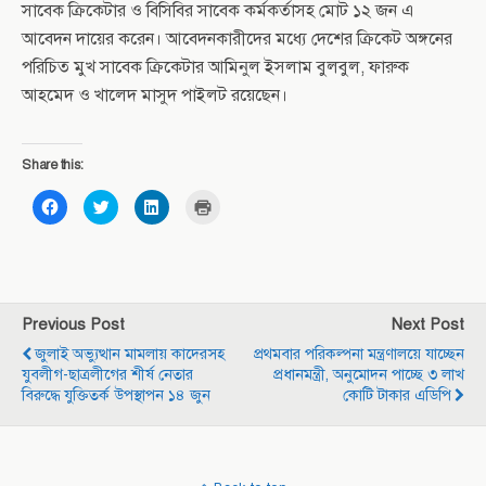
সাবেক ক্রিকেটার ও বিসিবির সাবেক কর্মকর্তাসহ মোট ১২ জন এ
আবেদন দায়ের করেন। আবেদনকারীদের মধ্যে দেশের ক্রিকেট অঙ্গনের
পরিচিত মুখ সাবেক ক্রিকেটার আমিনুল ইসলাম বুলবুল, ফারুক
আহমেদ ও খালেদ মাসুদ পাইলট রয়েছেন।
Share this:
C
C
C
C
l
l
l
l
i
i
i
i
c
c
c
c
k
k
k
k
t
t
t
t
o
o
o
o
s
s
s
p
h
h
h
r
a
a
a
i
Previous Post
Next Post
r
r
r
n
e
e
e
t
জুলাই অভ্যুত্থান মামলায় কাদেরসহ
প্রথমবার পরিকল্পনা মন্ত্রণালয়ে যাচ্ছেন
o
o
o
(
n
n
n
O
যুবলীগ-ছাত্রলীগের শীর্ষ নেতার
প্রধানমন্ত্রী, অনুমোদন পাচ্ছে ৩ লাখ
F
T
L
p
বিরুদ্ধে যুক্তিতর্ক উপস্থাপন ১৪ জুন
কোটি টাকার এডিপি
a
w
i
e
c
i
n
n
e
t
k
s
b
t
e
i
o
e
d
n
o
r
I
n
k
(
n
e