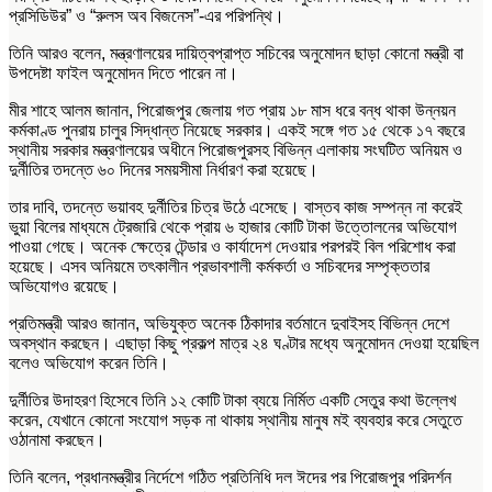
প্রসিডিউর” ও “রুলস অব বিজনেস”-এর পরিপন্থি।
তিনি আরও বলেন, মন্ত্রণালয়ের দায়িত্বপ্রাপ্ত সচিবের অনুমোদন ছাড়া কোনো মন্ত্রী বা
উপদেষ্টা ফাইল অনুমোদন দিতে পারেন না।
মীর শাহে আলম জানান, পিরোজপুর জেলায় গত প্রায় ১৮ মাস ধরে বন্ধ থাকা উন্নয়ন
কর্মকাণ্ড পুনরায় চালুর সিদ্ধান্ত নিয়েছে সরকার। একই সঙ্গে গত ১৫ থেকে ১৭ বছরে
স্থানীয় সরকার মন্ত্রণালয়ের অধীনে পিরোজপুরসহ বিভিন্ন এলাকায় সংঘটিত অনিয়ম ও
দুর্নীতির তদন্তে ৬০ দিনের সময়সীমা নির্ধারণ করা হয়েছে।
তার দাবি, তদন্তে ভয়াবহ দুর্নীতির চিত্র উঠে এসেছে। বাস্তব কাজ সম্পন্ন না করেই
ভুয়া বিলের মাধ্যমে ট্রেজারি থেকে প্রায় ৬ হাজার কোটি টাকা উত্তোলনের অভিযোগ
পাওয়া গেছে। অনেক ক্ষেত্রে টেন্ডার ও কার্যাদেশ দেওয়ার পরপরই বিল পরিশোধ করা
হয়েছে। এসব অনিয়মে তৎকালীন প্রভাবশালী কর্মকর্তা ও সচিবদের সম্পৃক্ততার
অভিযোগও রয়েছে।
প্রতিমন্ত্রী আরও জানান, অভিযুক্ত অনেক ঠিকাদার বর্তমানে দুবাইসহ বিভিন্ন দেশে
অবস্থান করছেন। এছাড়া কিছু প্রকল্প মাত্র ২৪ ঘণ্টার মধ্যে অনুমোদন দেওয়া হয়েছিল
বলেও অভিযোগ করেন তিনি।
দুর্নীতির উদাহরণ হিসেবে তিনি ১২ কোটি টাকা ব্যয়ে নির্মিত একটি সেতুর কথা উল্লেখ
করেন, যেখানে কোনো সংযোগ সড়ক না থাকায় স্থানীয় মানুষ মই ব্যবহার করে সেতুতে
ওঠানামা করছেন।
তিনি বলেন, প্রধানমন্ত্রীর নির্দেশে গঠিত প্রতিনিধি দল ঈদের পর পিরোজপুর পরিদর্শন