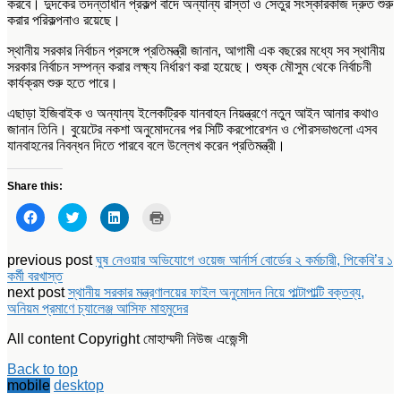
করবে। দুদকের তদন্তাধীন প্রকল্প বাদে অন্যান্য রাস্তা ও সেতুর সংস্কারকাজ দ্রুত শুরু
করার পরিকল্পনাও রয়েছে।
স্থানীয় সরকার নির্বাচন প্রসঙ্গে প্রতিমন্ত্রী জানান, আগামী এক বছরের মধ্যে সব স্থানীয়
সরকার নির্বাচন সম্পন্ন করার লক্ষ্য নির্ধারণ করা হয়েছে। শুষ্ক মৌসুম থেকে নির্বাচনী
কার্যক্রম শুরু হতে পারে।
এছাড়া ইজিবাইক ও অন্যান্য ইলেকট্রিক যানবাহন নিয়ন্ত্রণে নতুন আইন আনার কথাও
জানান তিনি। বুয়েটের নকশা অনুমোদনের পর সিটি করপোরেশন ও পৌরসভাগুলো এসব
যানবাহনের নিবন্ধন দিতে পারবে বলে উল্লেখ করেন প্রতিমন্ত্রী।
Share this:
Click
Click
Click
Click
to
to
to
to
share
share
share
print
on
on
on
(Opens
Facebook
Twitter
LinkedIn
in
previous post
ঘুষ নেওয়ার অভিযোগে ওয়েজ আর্নার্স বোর্ডের ২ কর্মচারী, পিকেবি’র ১
(Opens
(Opens
(Opens
new
কর্মী বরখাস্ত
in
in
in
window)
new
new
new
next post
স্থানীয় সরকার মন্ত্রণালয়ের ফাইল অনুমোদন নিয়ে পাল্টাপাল্টি বক্তব্য,
window)
window)
window)
অনিয়ম প্রমাণে চ্যালেঞ্জ আসিফ মাহমুদের
All content Copyright মোহাম্মদী নিউজ এজেন্সী
Back to top
mobile
desktop